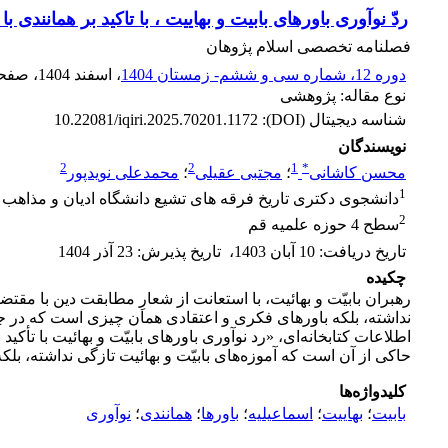
ردّ نوآوری باورهای بابیت و بهاییت ، با تاکید بر همانندی ب
فصلنامه تخصصی اسلام پژوهان
دوره 12، شماره سی و ششم- زمستان 1404
، اسفند 1404
، صفح
نوع مقاله: پژوهشی
شناسه دیجیتال (DOI):
10.22081/iqiri.2025.70201.1172
نویسندگان
2
2
1
*
محسن کاشانی
؛
مجتبی عقیلی
؛
محمدعلی نویدپور
1
دانشجوی دکتری تاریخ فرقه های تشیع دانشگاه ادیان و مذاهب
2
سطح 4 حوزه علمیه قم
تاریخ دریافت
:
10 آبان 1403
،
تاریخ پذیرش
:
23 آذر 1404
چکیده
رهبران بابیّت و بهائیت، با استعانت از شعارِ مطابقت دین با مقتض
نداشته، بلکه باورهای فکری و اعتقادی همان چیزی است که در ج
اطلاعات کتابخانه‌ای، «رد نوآوری باورهای بابیّت و بهائیت با تأکید
حاکی از آن است که آموزه‌های بابیّت و بهائیت تازگی نداشته، بل
کلیدواژه‌ها
بابیت
؛
بهاییت
؛
اسماعیلیه
؛
باورها
؛
همانندی
؛
نوآوری