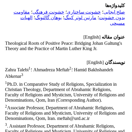
کلیدواژه‌ها
صلح ایجابی
؛
خشونت ساختاری
؛
خشونت فرهنگی
؛
مقاومت
بدون خشونت
؛
مارتین لوتر کینگ
؛
یوهان گالتونگ
؛
الهیات
مسیحی
عنوان مقاله
[English]
Theological Roots of Positive Peace: Bridging Johan Galtung's
Theory and the Practice of Martin Luther King Jr.
نویسندگان
[English]
1
2
؛ Hamid Bakhshandeh
؛ Ahmadreza Meftah
Zahra Talebi
3
Abkenar
1
Ph.D. in Comparative Study of Religions, Specialization in
Christian Theology, Department of Abrahamic Religions,
Faculty of Religions and Mysticism, University of Religions and
Denominations, Qom, Iran (Corresponding Author).
2
Associate Professor, Department of Abrahamic Religions,
Faculty of Religions and Mysticism, University of Religions and
Denominations, Qom, Iran. meftah@urd.ac.ir
3
. Assistant Professor, Department of Abrahamic Religions,
Faculty of Religions and Mysticism, University of Religions and