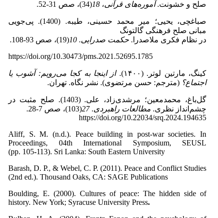
صلح و خشونت.
آموره
های قرآنی
،
18
(34)، صص 31‑52.
صباغچی، یحیی؛ میر محمد حسینی، طیبه. (1400). پی‌جویی
مبانی صلح فرهنگی گالتونگ
در نظام فکری ملاصدرا.
حکمت صدرایی
.
10
(19)، صص 93‑108.
https://doi.org/10.30473/pms.2021.52695.1785
کینگ، مارتین لوتر. (۱۴۰۰).
از اینجا به کجا می‌رویم: آشوب یا
اجتماع؟
(مترجم: حسن مرتضوی). نشر نگاه. تهران.
گل‌باغ، محمدمعین؛ مرشدی‌زاد، علی. (1403). صلح مثبت در
چشم‌انداز نظری.
مطالعات راهبردی
.
27
(103)، صص 7‑28.
https://doi.org/10.22034/srq.2024.194635
Aliff, S. M. (n.d.). Peace building in post-war societies. In
Proceedings, 04th International Symposium, SEUSL
(pp.
105
‑
113). Sri Lanka: South Eastern University
Barash, D. P., & Webel, C. P. (2011). Peace and Conflict Studies
(2nd ed.). Thousand Oaks, CA: SAGE Publications
Boulding, E. (2000). Cultures of peace: The hidden side of
history. New York; Syracuse University Press
.