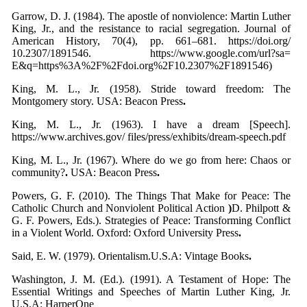
Garrow, D. J. (1984). The apostle of nonviolence: Martin Luther
King, Jr., and the resistance to racial segregation. Journal of
American History, 70(4), pp. 661–681. https://doi.org/
10.2307/1891546. https://www.google.com/url?sa=
E&q=https%3A%2F%2Fdoi.org%2F10.2307%2F1891546)
King, M. L., Jr. (1958). Stride toward freedom: The
Montgomery story. USA: Beacon Press
.
King, M. L., Jr. (1963). I have a dream [Speech].
https://www.archives.gov/ files/press/exhibits/dream-speech.pdf
King, M. L., Jr. (1967). Where do we go from here: Chaos or
community?
.
USA: Beacon Press
.
Powers, G. F. (2010). The Things That Make for Peace: The
Catholic Church and Nonviolent Political Action
)
D. Philpott &
G. F. Powers, Eds.). Strategies of Peace: Transforming Conflict
in a Violent World. Oxford: Oxford University Press
.
Said, E. W. (1979). Orientalism.U.S.A: Vintage Books
.
Washington, J. M. (Ed.). (1991). A Testament of Hope: The
Essential Writings and Speeches of Martin Luther King, Jr.
U.S.A: HarperOne