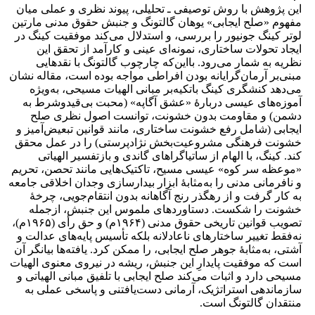
این پژوهش با روش توصیفی ـ
تحلیلی، پیوند نظری و عملی میان
مفهوم «صلح ایجابی» یوهان گالتونگ و جنبش حقوق مدنی مارتین
لوتر کینگ جونیور را بررسی، و استدلال می‌کند موفقیت کینگ در
ایجاد تحولات ساختاری، نمونه‌ای عینی و کارآمد از تحقق این
نظریه به ‌شمار می‌رود. بااین‌که چارچوب گالتونگ با نقدهایی
مبنی‌بر آرمان‌گرایانه بودن افراطی مواجه بوده است، مقاله نشان
می‌دهد کنشگری کینگ با‌تکیه‌بر مبانی الهیات مسیحی، به‌ویژه
آموزه‌های عیسی دربارۀ «عشق آگاپه» (محبت بی‌قیدوشرط به
دشمن) و مقاومت بدون خشونت، توانست اصول نظری صلح
ایجابی (شامل رفع خشونت ساختاری، مانند قوانین تبعیض‌آمیز و
خشونت فرهنگی مشروعیت‌بخش نژادپرستی) را در عمل محقق
کند. کینگ، با الهام از ساتیاگراهای گاندی و بازتفسیر الهیاتی
«موعظه سر کوه» عیسی مسیح، تاکتیک‌هایی مانند تحصن، تحریم
و نافرمانی مدنی را به‌‌مثابۀ ابزار بیدارسازی وجدان اخلاقی جامعه
به ‌کار گرفت و از رهگذر رنج آگاهانه بدون انتقام‌جویی، چرخۀ
خشونت را شکست. دستاوردهای ملموس این جنبش، ازجمله
تصویب قوانین تاریخی حقوق مدنی (۱۹۶۴م) و حق رأی (۱۹۶۵م)،
نه‌فقط تغییر ساختارهای ناعادلانه بلکه تأسیس پایه‌های عدالت و
آشتی، به‌مثابۀ جوهر صلح ایجابی، را ممکن کرد. یافته‌ها بیانگر آن
است که موفقیت پایدارِ این جنبش، ریشه در نیروی معنوی الهیات
مسیحی دارد و اثبات می‌کند صلح ایجابی با تلفیق مبانی الهیاتی و
سازماندهی استراتژیک، آرمانی دست‌یافتنی و پاسخی عملی به
منتقدان گالتونگ است.