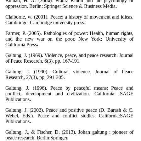
Bulhan, H. A. (2004). Frantz Fanon and the psychology of
oppression. Berlin: Springer Science & Business Media
.
Claiborne, w. (2001). Peace: a history of movement and idieas.
Cambridge: Cambridge university press.
Farmer, P. (2005). Pathologies of power: Health, human rights,
and the new war on the poor. New York; University of
California Press
.
Galtung, J. (1969). Violence, peace, and peace research. Journal
of Peace Research, 6(3),
pp. 167-191.
Galtung, J. (1990). Cultural violence. Journal of Peace
Research, 27(3), pp. 291-305.
Galtung, J. (1996). Peace by peaceful means: Peace and
conflict, development and civilization. California: SAGE
Publications
.
Galtung, J. (2002). Peace and positive peace (D. Barash & C.
Webel, Eds.). Peace and conflict studies. California:SAGE
Publications
.
Galtung, J., & Fischer, D. (2013). Johan galtung : pioneer of
peace research. Berlin:Springer.