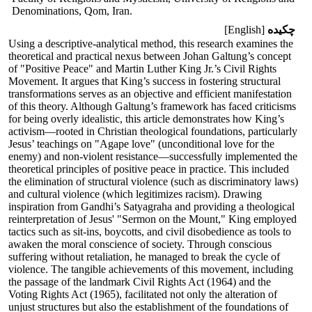
Denominations, Qom, Iran.
چکیده
[English]
Using a descriptive-analytical method, this research examines the
theoretical and practical nexus between Johan Galtung’s concept
of "Positive Peace" and Martin Luther King Jr.’s Civil Rights
Movement. It argues that King’s success in fostering structural
transformations serves as an objective and efficient manifestation
of this theory. Although Galtung’s framework has faced criticisms
for being overly idealistic, this article demonstrates how King’s
activism—rooted in Christian theological foundations, particularly
Jesus’ teachings on "Agape love" (unconditional love for the
enemy) and non-violent resistance—successfully implemented the
theoretical principles of positive peace in practice. This included
the elimination of structural violence (such as discriminatory laws)
and cultural violence (which legitimizes racism). Drawing
inspiration from Gandhi’s Satyagraha and providing a theological
reinterpretation of Jesus' "Sermon on the Mount," King employed
tactics such as sit-ins, boycotts, and civil disobedience as tools to
awaken the moral conscience of society. Through conscious
suffering without retaliation, he managed to break the cycle of
violence. The tangible achievements of this movement, including
the passage of the landmark Civil Rights Act (1964) and the
Voting Rights Act (1965), facilitated not only the alteration of
unjust structures but also the establishment of the foundations of