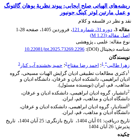
ریشه‌های الهیاتی صلح ایجابی: پیوند نظریۀ یوهان گالتونگ
و عمل مارتین لوتر کینگ جونیور
نقد و نظر در فلسفه و کلام
مقاله 3
،
دوره 31، شماره 121
، فروردین 1405
، صفحه
1-28
اصل مقاله (
1.23 M
)
نوع مقاله: علمی ـ پژوهشی
شناسه دیجیتال (DOI):
10.22081/jpt.2025.73269.2296
نویسندگان
3
2
1
*
زهرا طالبی
؛
احمد رضا مفتاح
؛
حمید بخشنده آب کنار
1
دکتری مطالعات تطبیقی ادیان گرایش الهیات مسیحی، گروه
ادیان ابراهیمی، ‏دانشکده ادیان و عرفان، دانشگاه ادیان و
مذاهب، قم، ایران‏ (نویسنده مسئول).
2
دانشیار، گروه ادیان ابراهیمی، دانشکده ادیان و عرفان،
دانشگاه ادیان و مذاهب، قم، ایران.‏
3
استادیار، گروه ادیان ابراهیمی، دانشکده ادیان و عرفان،
دانشگاه ادیان و مذاهب، قم، ایران.‏
تاریخ دریافت
:
01 آبان 1404
،
تاریخ بازنگری
:
25 آبان 1404
،
تاریخ
پذیرش
:
26 آبان 1404
چکیده