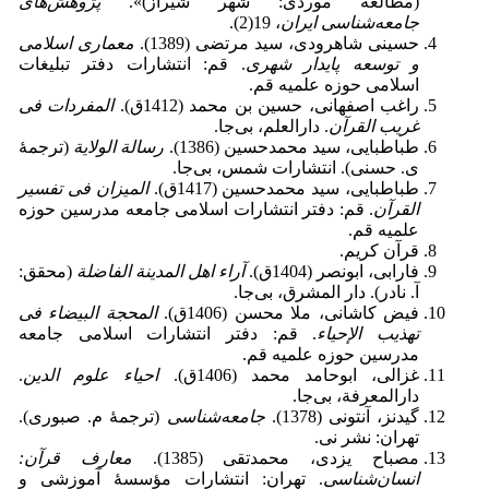
(مطالعه موردی: شهر شیراز)».
پژوهش‌های
جامعه‌شناسی ایران
، 19(2).
حسینی شاهرودی، سید مرتضی (1389).
معماری اسلامی
و توسعه پایدار شهری
. قم: انتشارات دفتر تبلیغات
اسلامی حوزه علمیه قم.
راغب اصفهانی، حسین بن محمد (1412ق).
المفردات فی
غریب القرآن
. دارالعلم، بی‌جا.
طباطبایی، سید محمدحسین (1386).
رسالة الولایة
(ترجمهٔ
ی. حسنی). انتشارات شمس، بی‌جا.
طباطبایی، سید محمدحسین (1417ق).
المیزان فی تفسیر
القرآن
. قم: دفتر انتشارات اسلامی جامعه مدرسین حوزه
علمیه قم.
قرآن کریم.
فارابی، ابونصر (1404ق).
آراء اهل المدینة الفاضلة
(محقق:
آ. نادر). دار المشرق، بی‌جا.
فیض کاشانی، ملا محسن (1406ق).
المحجة البیضاء فی
تهذیب الإحیاء
. قم: دفتر انتشارات اسلامی جامعه
مدرسین حوزه علمیه قم.
غزالی، ابوحامد محمد (1406ق).
احیاء علوم الدین
.
دارالمعرفة، بی‌جا.
گیدنز، آنتونی (1378).
جامعه‌شناسی
(ترجمهٔ م. صبوری).
تهران: نشر نی.
مصباح یزدی، محمدتقی (1385).
معارف قرآن:
انسان‌شناسی
. تهران: انتشارات مؤسسهٔ آموزشی و