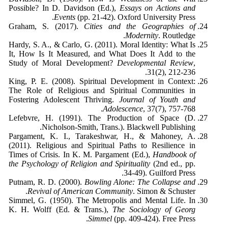
Possible? In D. Davidson (Ed.),
Essays on Actions and
Events
(pp. 21-42). Oxford University Press.
Graham, S. (2017).
Cities and the Geographies of
Modernity
. Routledge.
Hardy, S. A., & Carlo, G. (2011). Moral Identity: What Is
It, How Is It Measured, and What Does It Add to the
Study of Moral Development?
Developmental Review
,
31(2), 212-236.
King, P. E. (2008). Spiritual Development in Context:
The Role of Religious and Spiritual Communities in
Fostering Adolescent Thriving.
Journal of Youth and
Adolescence
, 37(7), 757-768.
Lefebvre, H. (1991). The Production of Space (D.
Nicholson-Smith, Trans.). Blackwell Publishing.
Pargament, K. I., Tarakeshwar, H., & Mahoney, A.
(2011). Religious and Spiritual Paths to Resilience in
Times of Crisis. In K. M. Pargament (Ed.),
Handbook of
the Psychology of Religion and Spirituality
(2nd ed., pp.
34-49). Guilford Press.
Putnam, R. D. (2000).
Bowling Alone: The Collapse and
Revival of American Community
. Simon & Schuster.
Simmel, G. (1950). The Metropolis and Mental Life. In
K. H. Wolff (Ed. & Trans.),
The Sociology of Georg
Simmel
(pp. 409-424). Free Press.