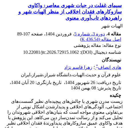
سیمای غفلت در حیات شهری معاصر: واکاوی
سازوکارهای فقدان اخلاقی از منظر الهیات شهر و
راهبردهای تاب‌آوری معنوی
الهیات شهر
مقاله 4
،
دوره 3، شماره 5
، فروردین 1404
، صفحه
89-107
اصل مقاله (
436.54 K
)
نوع مقاله: مقاله پژوهشی
شناسه دیجیتال (DOI):
10.22081/jtc.2026.72915.1062
نویسندگان
*
هادی انصاف
؛
زهرا قاسم نژاد
علوم قرآن و حدیث،الهیات،دانشگاه شیراز،شیراز،ایران
تاریخ دریافت
:
26 شهریور 1404
،
تاریخ بازنگری
:
20 آبان 1404
،
تاریخ پذیرش
:
08 بهمن 1404
چکیده
زیست مدرن شهری با چالش‌های پیچیده‌ای نظیر گسست‌های
اجتماعی، آلودگی‌های اخلاقی و پدیدارشدن اشکال نوینی از
بی‌تفاوتی معنوی مواجه است که بنیان‌های اخلاقی شهروندان را
تحلیل می‌کند و از رسالت تمدن‌ساز دین می‌کاهد. این پژوهش با
هدف واکاوی عمیق سازوکارهای پدیدآورندهٔ فقدان اخلاقی نظیر