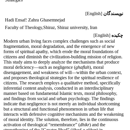
نویسندگان
[English]
Hadi Ensaf؛ Zahra Ghasemnejad
Faculty of Theology,Shiraz, Shiraz university, Iran
چکیده
[English]
Modern urban living faces complex challenges such as social
fragmentation, moral degradation, and the emergence of new
forms of spiritual apathy, which erode the moral foundations of
citizens and diminish the civilization-building mission of religion.
This study aims to deeply analyze the mechanisms that produce
moral deficiency—such as negligence (
ghaflah
), moral
disengagement, and weakness of will—within the urban context,
and proposes theological strategies for the spiritual resilience of
citizens. The research employs a qualitative method, specifically
inferential content analysis, conducted in an interdisciplinary
manner based on fundamental Islamic texts, moral philosophy,
and findings from social and urban psychology. The findings
indicate that negligence is not merely an individual shortcoming
but a structural and functional phenomenon in urban life that
interacts with defensive cognitive mechanisms and the weakening
of moral identity. The solution, therefore, lies in the continuous
activation of theological “remembrance” (
dhikr
) and the
strengthening of the “Greater Jihad” (
jihad-e akbar
) in