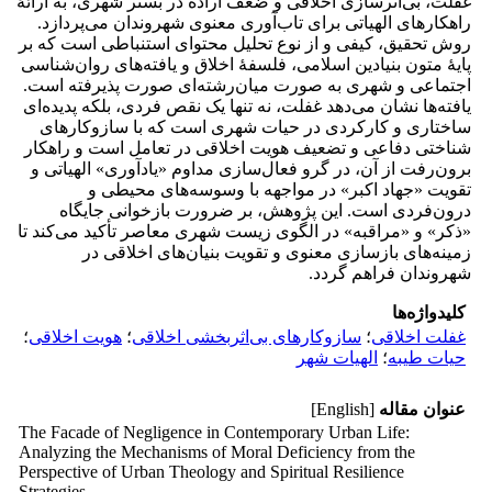
غفلت، بی‌اثرسازی اخلاقی و ضعف اراده در بستر شهری، به ارائهٔ
راهکارهای الهیاتی برای تاب‌آوری معنوی شهروندان می‌پردازد.
روش تحقیق، کیفی و از نوع تحلیل محتوای استنباطی است که بر
پایهٔ متون بنیادین اسلامی، فلسفهٔ اخلاق و یافته‌های روان‌شناسی
اجتماعی و شهری به صورت میان‌رشته‌ای صورت پذیرفته است.
یافته‌ها نشان می‌دهد غفلت، نه تنها یک نقص فردی، بلکه پدیده‌ای
ساختاری و کارکردی در حیات شهری است که با سازوکارهای
شناختی دفاعی و تضعیف هویت اخلاقی در تعامل است و راهکار
برون‌رفت از آن، در گرو فعال‌سازی مداوم «یادآوری» الهیاتی و
تقویت «جهاد اکبر» در مواجهه با وسوسه‌های محیطی و
درون‌فردی است. این پژوهش، بر ضرورت بازخوانی جایگاه
«ذکر» و «مراقبه» در الگوی زیست شهری معاصر تأکید می‌کند تا
زمینه‌های بازسازی معنوی و تقویت بنیان‌های اخلاقی در
شهروندان فراهم گردد.
کلیدواژه‌ها
غفلت اخلاقی
؛
سازوکارهای بی‌اثربخشی اخلاقی
؛
هویت اخلاقی
؛
حیات طیبه
؛
الهیات شهر
عنوان مقاله
[English]
The Facade of Negligence in Contemporary Urban Life:
Analyzing the Mechanisms of Moral Deficiency from the
Perspective of Urban Theology and Spiritual Resilience
Strategies