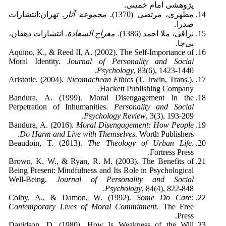
پژوهشی امام خمینی.
مطهری، مرتضی (1370).
مجموعه آثار
. تهران:‌انتشارات
صدرا.
نراقی، ملا احمد (1386).
معراج السعادة
. انتشارات دهقان،
بی‌جا.
Aquino, K., & Reed II, A. (2002). The Self-Importance of
Moral Identity.
Journal of Personality and Social
Psychology
, 83(6), 1423-1440.
Aristotle. (2004).
Nicomachean Ethics
(T. Irwin, Trans.).
Hackett Publishing Company.
Bandura, A. (1999). Moral Disengagement in the
Perpetration of Inhumanities.
Personality and Social
Psychology Review
, 3(3), 193-209.
Bandura, A. (2016).
Moral Disengagement: How People
Do Harm and Live with Themselves
. Worth Publishers.
Beaudoin, T. (2013).
The Theology of Urban Life
.
Fortress Press.
Brown, K. W., & Ryan, R. M. (2003). The Benefits of
Being Present: Mindfulness and Its Role in Psychological
Well-Being.
Journal of Personality and Social
Psychology
, 84(4), 822-848.
Colby, A., & Damon, W. (1992).
Some Do Care:
Contemporary Lives of Moral Commitment
. The Free
Press.
Davidson, D. (1980). How Is Weakness of the Will