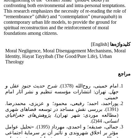
confronting both environmental and intra-personal temptations.
This research emphasizes the necessity of re-reading the role of
“remembrance” (
dhikr
) and “contemplation” (
muraqabah
) in
contemporary urban life models, to provide the ground for
spiritual reconstruction and the reinforcement of moral
foundations among citizens.
کلیدواژه‌ها
[English]
Moral Negligence, Moral Disengagement Mechanisms, Moral
Identity, Hayat Tayyibah (The Good/Pure Life), Urban
Theology
مراجع
امام خمینی، روح‌الله (1378).
شرح حدیث جنود عقل و
جهل
. تهران: انتشارات مؤسسه تنظیم و نشر آثار امام
خمینی.
پوراحمد، احمد؛ رفیعی، محمود؛ و عزیزی، محمدرضا.
(1391). بررسی نقش مساجد در توسعه فضاهای شهری
(مطالعه موردی: شهر تهران).
پژوهش‌های جغرافیای
انسانی
، 44(2).
جمالی، صدیقه؛ و احمدی، مهرداد (1395). «تحلیل عوامل
مؤثر بر اخلاق شهروندی و تأثیر آن بر سرمایهٔ اجتماعی