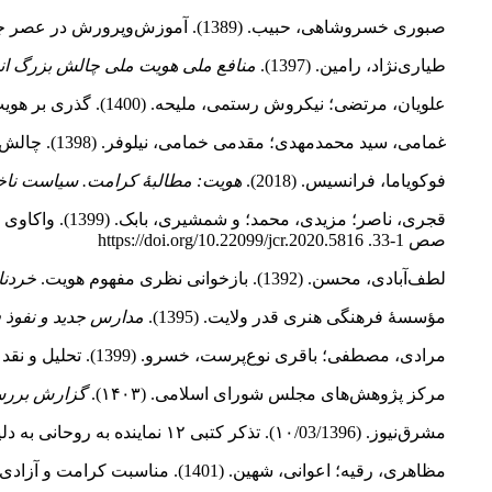
صبوری خسروشاهی، حبیب. (1389). آموزش‌وپرورش در عصر جهانی‌شدن؛ چالش‌ها و راهبردهای مواجهه با آن.
طیاری‌نژاد، رامین. (1397).
منافع ملی هویت ملی چالش بزرگ انق
علویان، مرتضی؛ نیکروش رستمی، ملیحه. (1400). گذری بر هویت ملی در عصر پهلوی دوم (1357‑1320)؛ سیاست‌ها و ابزارها.
غمامی، سید محمدمهدی؛ مقدمی خمامی، نیلوفر. (1398). چالش‌های بنیادین جمهوری اسلامی ایران در مواجهه با سند توسعۀ پایدار (سند 2030).
فوکویاما، فرانسیس. (2018).
هویت: مطالبۀ کرامت. سیاست نا
قجری، ناصر؛ مزیدی، محمد؛ و شمشیری، بابک. (1399). واکاوی و فهم اهم چالش‌ها و موانع عملی پیشِ‌ِرو در تحقق سند تحول بنیادین با تمرکز بر زیرنظام‌های اصلی آن.
صص 1‑33. https://doi.org/10.22099/jcr.2020.5816
لطف‌آبادی، محسن. (1392). بازخوانی نظری مفهوم هویت.
خردنا
مؤسسۀ فرهنگی هنری قدر ولایت. (1395).
مدارس جدید و نفوذ 
مرادی، مصطفی؛ باقری نوع‌پرست، خسرو. (1399). تحلیل و نقد هویت در اسناد تحول بنیادین آموزش‌وپرورش جمهوری اسلامی ایران.
مرکز پژوهش‌های مجلس شورای اسلامی. (۱۴۰۳).
گزارش بررسی
مشرق‌نیوز. (۱۰/03/1396). تذکر کتبی ۱۲ نماینده به روحانی به دلیل اصرار بر سند ۲۰۳۰قابل دسترس در:. https://www.mashreghnews.ir/news/731775
مظاهری، رقیه؛ اعوانی، شهین. (1401). مناسبت کرامت و آزادی انسان از منظر کانت.