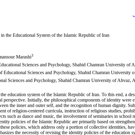
ی
s in the Educational System of the Islamic Republic of Iran
3
؛ ansour Marashi
 Educational Sciences and Psychology, Shahid Chamran University of A
 of Educational Sciences and Psychology, Shahid Chamran University o
ional Sciences and Psychology, Shahid Chamran University of Ahvaz, A
in the education system of the Islamic Republic of Iran. To this end, a d
 perspective. Initially, the philosophical components of identity were 
tween the inner and outer self, and the recognition of human dignity. Sub
 of religion-centered curricula, instruction of religious studies, prohib
bjects such as dance and music, the involvement of seminaries in sch
entity policies of the Islamic Republic are primarily based on strengthe
ese policies, which address only a portion of collective identities, have
hasizes the necessity of revising the identity policies of the education s