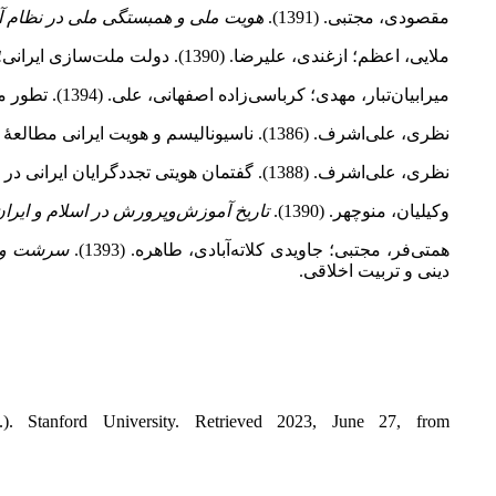
مقصودی، مجتبی. (1391).
هویت ملی و همبستگی ملی در نظام آ
ملایی، اعظم؛ ازغندی، علیرضا. (1390). دولت ملت‌سازی ایرانی؛ تداوم تاریخی یا تغییرات سیاسی.
میرابیان‌تبار، مهدی؛ کرباسی‌زاده اصفهانی، علی. (1394). تطور مفهوم بازشناسی نزد فیشته و تأثیر آن بر هگل جوان (دورۀ الهیاتی و دست‌نوشته‌های سینا).
نظری، علی‌اشرف. (1386). ناسیونالیسم و هویت ایرانی مطالعۀ موردی دورۀ پهلوی اول.
نظری، علی‌اشرف. (1388). گفتمان هویتی تجددگرایان ایرانی در انقلاب مشروطیت.
وکیلیان، منوچهر. (1390).
تاریخ آموزش‌وپرورش در اسلام و ایران
همتی‌فر، مجتبی؛ جاویدی کلاته‌آبادی، طاهره. (1393).
سرشت و ط
دینی و تربیت اخلاقی.
. Stanford University. Retrieved 2023, June 27, from