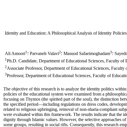
Identity and Education: A Philosophical Analysis of Identity Policie
1
2
3
Sayedm
؛ Masuod Safaeimoghadam
؛ Parvaneh Valavi
Ali Amoori
1
Ph.D. Candidate, Department of Educational Sciences, Faculty of
2
Associate Professor, Department of Educational Sciences, Faculty
3
Professor, Department of Educational Sciences, Faculty of Educat
The objective of this research is to analyze the identity politics with
policies of the educational system were examined from a philosophical
focusing on Thymos (the spirited part of the soul), the distinction be
the specified period—including regulations on dress codes, development
related to religious upbringing, removal of non-sharia-compliant su
were evaluated within this framework. The results indicate that the id
dignity through Islamic values. However, the selective approaches of th
some groups, resulting in social rifts. Consequently, this research emp