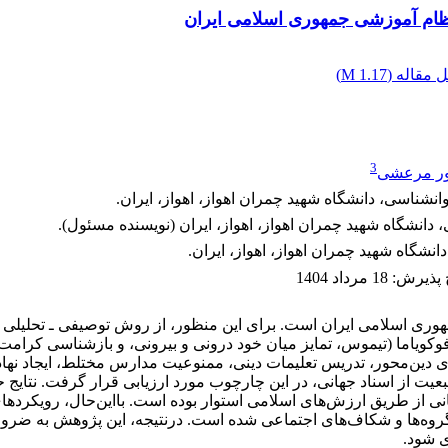
ام آموزشی جمهوری اسلامی ایران
 مقاله (
1.17 M
)
3
ر مرعشی
نشناسی، دانشگاه شهید چمران اهواز، اهواز، ایران.
 دانشگاه شهید چمران اهواز، اهواز، ایران (نویسنده مسئول).
انشگاه شهید چمران اهواز، اهواز، ایران.
خ پذیرش
:
18 مرداد 1404
ی اسلامی ایران است. برای این منظور، از روش توصیفی ـ تحلیلی 
ه فوکویاما (تیموس، تمایز میان خود درونی و بیرونی، و بازشناسی ک
های دین‌محور، تدریس تعلیمات دینی، ممنوعیت مدارس مختلط، ایجاد ن
ت از اسناد جهانی، در این چارچوب مورد ارزیابی قرار گرفت. نتایج
ی از طریق ارزش‌های اسلامی استوار بوده ‌است. بااین‌حال، رویکرده
رخی گروه‌ها و شکاف‌های اجتماعی شده است. درنتیجه، این پژوهش به
ی شود.