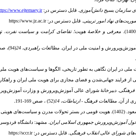
ای سازمان بسیج دانش‌آموزی
. قابل دسترس در:
ttps://www.ejtemaey.ir
وریت‌های نهاد امور تربیتی
. قابل دسترس در: https://www.jz.ac.ir
معرفی و خلاصۀ هویت؛ تقاضای کرامت و سیاست نفرت
. ت
مطالعات راهبردی، 24
(94)، صص 33‑63.
 فرهنگی
. دبیرخانۀ شورای عالی آموزش‌وپرورش و وزارت آموزش‌وپ
مطالعات فرهنگ
-
ارتباطات، 14
(52) ، صص 169‑191.
در شهر اهواز.
حول آموزش‌وپرورش جمهوری اسلامی ایران
. مشهد:
دانشگاه فردوسی
‌های شورای عالی انقلاب فرهنگی.
قابل دسترس در: https://sccr.ir