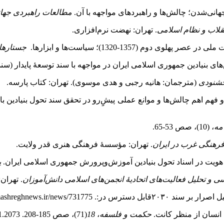
مطالعات راهبردی جها
لاب و نظام اسلامی
. تهران: نهضت نرم‌افزاری.
جستارهای
خشنودی
(مترجمان: هانیه رجبی و هدی موسوی). تهران: کتاب پارسه.
مه
، (10)، صص 53‑65.
فرهنگی غرب در ایران
. تهران: مؤسسۀ فرهنگی هنری قدر ولایت.
پ
 و تحلیل فعالیت‌های اتحادیۀ انجمن‌های اسلامی دانش‌آموزان
. تهرا
حکمت و فلسفه
،
18
(71)، صص 185‑208. https://doi.org/10.22054/wph.2022.67731.2073