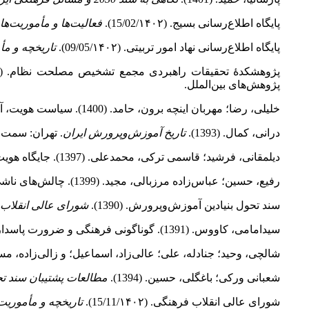
پایگاه اطلاع‌رسانی بسیج. (15/02/۱۴۰۲).
فعالیت‌ها و مأموریت‌ه
پایگاه اطلاع‌رسانی نهاد امور تربیتی. (09/05/۱۴۰۲).
تاریخچه و مأم
پژوهشکدۀ تحقیقات راهبردی مجمع تشخیص مصلحت نظام. (1400).
پژوهش‌های بین‌الملل.
خلیلی، رضا؛ مهربان اینچه برون، حامد. (1400). سیاست هویت، آموزش‌وپرورش و امنیت ملی در ایران.
درانی، کمال. (1393).
تاریخ آموزش‌وپرورش ایران
. تهران: سمت.
دیلمقانی، فرشید؛ قاسمی ترکی، محمدعلی. (1397). جایگاه هویت ملی در ایران نگاهی به تطور تاریخی، الگوها و سیاست‌های هویت ملی.
رفیع، حسین؛ عباس‌زاده مرزبالی، مجید. (1399). چالش‌های ناشی از فرایند جهانی‌شدن و فضای مجازی برای هویت ملی ایران و راهکارهای مقابله با آنها.
سند تحول بنیادین آموزش‌وپرورش. (1390).
شورای عالی انقلاب
سیدامامی، کاووس. (1391). گوناگونی فرهنگی و ضرورت پاسداری از آن.
شالچی، وحید؛ جنادله، علی؛ عالی‌زاد، اسماعیل؛ و زالی‌زاده، مسعود. (1402). هویت قومی در بستر تحولات مدرن و سیاست‌های هویتی دورۀ پهلوی دوم 
شعبانی ورکی؛ باغگلی، حسین. (1394).
مطالعات پشتیبان سند ت
شورای عالی انقلاب فرهنگی. (15/11/۱۴۰۲).
تاریخچه و مأموریت