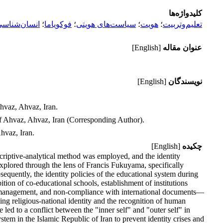
کلیدواژه‌ها
تعلیم‌وتربیت
؛
هویت
؛
سیاست‌های هویتی
؛
فوکویاما
؛
انسان‌شناس
عنوان مقاله
[English]
نویسندگان
[English]
hvaz, Ahvaz, Iran.
f Ahvaz, Ahvaz, Iran (Corresponding Author).
hvaz, Iran.
چکیده
[English]
escriptive-analytical method was employed, and the identity
explored through the lens of Francis Fukuyama, specifically
sequently, the identity policies of the educational system during
ition of co-educational schools, establishment of institutions
ool management, and non-compliance with international documents—
ning religious-national identity and the recognition of human
 led to a conflict between the "inner self" and "outer self" in
ystem in the Islamic Republic of Iran to prevent identity crises and