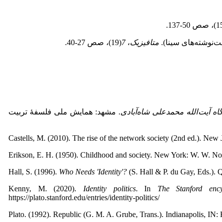
متافیزیک
،
7
(19)، صص 27‑40.
اه آیت
الله محمدعلی شاه
آبادی
. مشهد: همایش ملی فلسفۀ تربیت
Castells, M. (2010). The rise of the network society (2nd ed.). New
Erikson, E. H. (1950). Childhood and society. New York: W. W. 
Hall, S. (1996).
Who Needs 'Identity'?
(S. Hall & P. du Gay, Eds.). 
Kenny, M. (2020).
Identity politics
. In
The Stanford encyc
https://plato.stanford.edu/entries/identity-politics/
Plato. (1992). Republic (G. M. A. Grube, Trans.). Indianapolis, IN