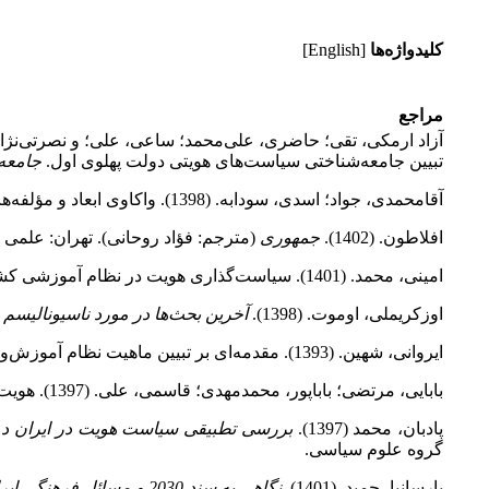
کلیدواژه‌ها
[English]
مراجع
آزاد ارمکی، تقی؛ حاضری، علی‌محمد؛ ساعی، علی؛ و نصرتی‌نژاد، فرها
تبیین جامعه‌شناختی سیاست‌های هویتی دولت پهلوی اول.
جامعه
آقامحمدی، جواد؛ اسدی، سودابه. (1398). واکاوی ابعاد و مؤلفه‌های شاخصۀ هویت ملی در اسناد تحولی آموزش‌وپرورش ایران.
افلاطون. (1402).
جمهوری
(مترجم: فؤاد روحانی). تهران: علمی 
امینی، محمد. (1401). سیاست‌گذاری هویت در نظام آموزشی کشور و توصیه‌های سیاستی آن.
اوزکریملی، اوموت. (1398).
آخرین بحث‌ها در مورد ناسیونالیسم 
ایروانی، شهین. (1393). مقدمه‌ای بر تبیین ماهیت نظام آموزش‌وپرورش ایران از آغاز دورۀ مدرن‌سازی تا امروز.
بابایی، مرتضی؛ باباپور، محمدمهدی؛ قاسمی، علی. (1397). هویت فرهنگی انقلاب اسلامی ایران؛ فرصت‌ها و چالش‌ها، چشم‌انداز آینده.
پادبان، محمد (1397).
بررسی تطبیقی سیاست هویت در ایران دو
گروه علوم سیاسی.
پارسانیا، حمید. (1401).
نگاهی به سند 2030 و مسائل فرهنگی ایران