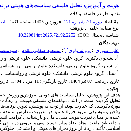
هویت و آموزش: تحلیل فلسفی سیاست‌های هویتی در نظ
نقد و نظر در فلسفه و کلام
مقاله 4
،
دوره 31، شماره 121
، فروردین 1405
، صفحه
1-31
اصل
نوع مقاله: علمی ـ پژوهشی
شناسه دیجیتال (DOI):
10.22081/jpt.2025.72192.2252
نویسندگان
3
2
*
1
علی عموری
؛
پروانه ولوی
؛
مسعود صفایی مقدم
؛
سیدمنصو
1
دانشجوی دکتری، گروه علوم تربیتی، دانشکده علوم تربیتی و روا
2
دانشیار، گروه علوم تربیتی، دانشکده علوم تربیتی و روانشناسی،
3
استاد، گروه علوم تربیتی، دانشکده علوم تربیتی و روانشناسی، د
تاریخ دریافت
:
07 تیر 1404
،
تاریخ بازنگری
:
11 مرداد 1404
،
تاری
چکیده
هدف این پژوهش، تحلیل سیاست‌های هویتی آموزش‌وپرورش جمهور
تحلیل گردیده است. در ابتدا، مؤلفه‌های فلسفی هویت، از دیدگا
دورۀ ذکرشده که عبارت بودند از توجه به پوشش، تدوین برنامه‌
رقص و موسیقی، ورود حوزۀ علمیه در مدیریت مدارس، و عدم تبعی
عمده بر مبنای تقویت هویت دینی ـ ملی و بازشناسی کرامت انسان
پرداخته‌اند، باعث ایجاد تضاد میان خود درونی و بیرونی در ب
اسلامی تأکید دارد تا از بروز بحران‌های هویتی و اجتماعی جلوگیر