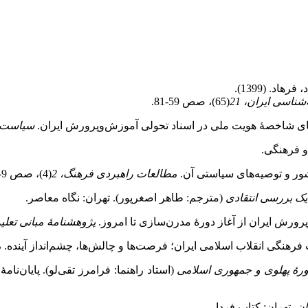
د. (1399).
شناسی ایران، 21
(65)، صص 59‑81.
سیاست ر
و فرهنگی.
مطالعات راهبردی فرهنگ، 2
(4)، صص 9‑28.
یک بررسی انتقادی
(مترجم: طاهر اصغرپور). تهران: نگاه معاصر.
پژوهشنامۀ مبانی تعلی
م
رۀ پهلوی و جمهوری اسلامی
(استاد راهنما: فرامرز تقی‌لو). پایان‌ن
. تهران: کتاب فردا.