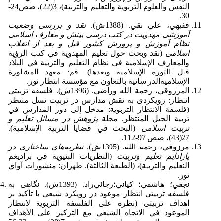
النفس والعلوم التربوية والتعليم والتربية)، 3(22)، صص24-
30.
فقيهي، علي نقي. (1388ش).
نقد و بررسی وضعیت
آموزشی مهدویت در کتب درسی بینش و معارف اسلامی
نظام آموزش و پرورش کشور قبل و بعد از انقلاب
اسلامی
(نقد وبحث حول تعليم المهدوية في كتب الرؤية
والمعارف الإسلامية في نظام التعليم والتربية في البلاد
قبل الثورة الإسلامية وبعدها). قم: معهد المشاورة
الإسلاميةالدراساتية بالتعاون مع مؤسسة انتظار نور.
المرزوقي، رحمة الله وراضي. (1396ش). فلسفه تربیتی
انتظار: رویکردی به نقش مدارس در تربیت نسل منتظر
(فلسفة الانتظار التربوية: مدخل إلى دور المدارس في
تربية الجيل المنتظر. مجلة
پژوهش در مسائل تعليم و
تربیت اسلامی
(البحث في قضايا التربية الإسلامية).
27(43)، صص 97-112.
مرزوقي، رحمة الله. (1395ش).
نظریه‌های ساختاری در
پارادایم تعلیم وتربیت
(النظريات البنيوية في براديغم
التعليم والتربية)، (الطبعة الثالثة). طهران: منشورات آواي
نور.
نجفي؛ هاشمي؛ كياني؛رجائي‌راد. (1393ش). نگاهی به
فلسفه تربیتی انتظار موعود در رویکرد شیعی با تأکید بر
اهداف تربیتی (نظرة على الفلسفة التربوية لانتظار
الموعود في الاتجاه الشيعي مع التركيز على الأهداف