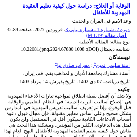
الوقاية أو العلاج: دراسة حول كيفية تعليم العقيدة
المهدوية للأطفال
وعد الامم فی القرآن والحدیث
دوره 2، شماره 1 - شماره پیاپی 3
، فروردین 2025
، صفحه
32-89
اصل مقاله (
1.19 M
)
نوع مقاله: المقالة الأصلية
شناسه دیجیتال (DOI):
10.22081/jpnq.2024.67880.1008
نویسندگان
*
*
امنة سليمي نمين
؛
محراب صادق نیا
أستاذ مشارك بجامعة الأديان والمذاهب بقم، قم، إیران.
تاریخ دریافت
:
07 دی 1402
،
تاریخ پذیرش
:
14 مرداد 1403
چکیده
ولا شك أن أفضل نقطة انطلاق لمواجهة تيارات الأدعياء المهدوية
هي "إصلاح أساليب التربية الدينية" في النظام التعليمي والوقاية
قبل الوقوع. وإذا تم تعريف أساليب تدريس المهدوية في المدارس
بشكل صحيح وعلى أساس معايير مقبولة، فإن مجال قبول دعوة
أصحاب الادعاءات الكاذبة سيكون أقل في المستقبل ولن يكون
لمثل هذه الدعاوى، الكثير من المؤيدين. ومشكلة هذا البحث هي
نقاش حول کيفية تعليم العقيدة المهدوية للأطفال. النهج العام لهذا
البحث هو النوعي والاستكشافي. وقد تم جمع المعلومات بأسلوب