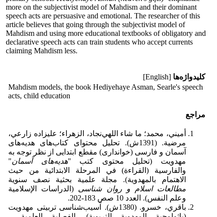
more on the subjectivist model of Mahdism and their dominant
speech acts are persuasive and emotional. The researcher of this
article believes that going through the subjectivist model of
Mahdism and using more educational textbooks of obligatory and
declarative speech acts can train students who accept currents
claiming Mahdism less.
کلیدواژه‌ها
[English]
Mahdism models, the book Hediyehaye Asman, Searle's speech
acts, child education
مراجع
أميني، محمد؛ ما شاء اللهي‌نجاد، الزهراء؛ عليزاده زارعي،
مرضية. (1391ش). تحلیل محتوای کتاب‌های هدیه‌های
آسمان و فارسی (خوانداری) مقطع ابتدایی از نظر توجه به
مهدویت
(تحليل محتوى كتب "
هدیه‌های آسمان
"
والفارسية (القراءة) في المرحلة الابتدائية من حيث
الاهتمام بالمهدوية). مجلة علمية بحثية نصف سنوية
مطالعات اسلام و روان شناسی
(الدراسات الإسلامية
وعلم النفس). العدد 10 صص 183-202.
باقري، خسرو. (1380ش). آسیب‌شناسی تربیتی مهدویت
(باثولوجية المهدوية التربوية)، الفصلية العلمية –