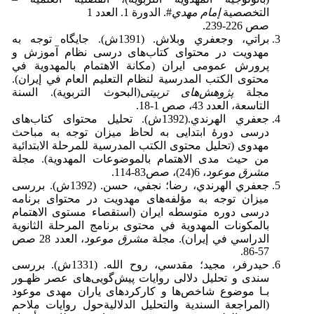
التخصصية
إمام مهدي
#. الدورة 1. العدد 1
صص 226-239.
براتي، وجعفري وبلاش. (1391ش). جایگاه توجه به
مهدویت در محتوای کتاب‌های درسی نظام آموزش و
پرورش عمومی ایران
(مكانة الاهتمام بالمهدوية في
محتوى الكتب المدرسية لنظام التعليم العام في إيران).
مجلة
پژوهش‌های تربیتی
(البحوث التربوية). السنة
التاسعة، العدد 43، صص 1-18.
جعفري الهرندي.(1392ش). تحلیل محتوای کتاب‌های
درسی دورۀ ابتدایی به لحاظ میزان توجه به مباحث
مهدوی
(تحليل محتوى الكتب المدرسية للمرحلة الابتدائية
من حيث مدى الاهتمام بالموضوعات المهدوية). مجلة
مشرق موعود
، 6(24)، صص83-114.
جعفري الهرندي، رضا؛ نجفي، حسن. (1392ش). بررسی
میزان توجه به مؤلفه‌های مهدویت در محتوای برنامه
درسی دوره متوسطه ایران (استقصاء مستوى الاهتمام
بالمكونات المهدوية في محتوى برنامج المرحلة الثانوية
الدراسي في إيران). مجلة
مشرق موعود
، العدد 28 صص
57-86.
حيدرفر، مجيد؛ مقدسي، روح الله. (1331ش). بررسی
سندی و تحلیل دلالی روایات پیش‌گویی‌های عصر ظهـور
بـا موضوع شاخص‌ها و کارکردهای یاران مهدی موعود
(المراجعة السندية والتحليل الدلاليةحول روايات ملاحم