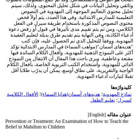
وثائقي وتحليل البيانات في شكل تحليل المحتوى. ولذلك، سيتم
تحليل محتوی التعاليم الموجهة إلى المهدوية في النصوص
التعليمية للمدارس الابتدائية. وفي هذا الصدد، يتم أولاً فحص
محتوى النصوص المذكورة باستخدام طريقة سيرل في الفعل
الكلامي، ومن ثم يتم تقييم مدى تأثيرها في قبول أو رفض دعوة
أدعياء الکاذبة، وفي النهاية يتم تقديم طرق بديلة لتعليم العقیدة
المهدوية. ووفقاً للتحليل الذي تم الحصول عليه، فإن كتب
"هديه‌های آسمان"(مواهب السماء) في المدارس الابتدائية تؤكد
أكثر على النموذج الذهنية للمهدوية، وأفعال الكلام السائدة فيها
مقنعة وعاطفية. ويرى باحث هذا المقال أن الانتقال من النموذج
الذاتي للمهدوية، واستخدام الكتب التربوية الخاصة، بأفعال الكلام
الواجبة والتقريرية، على نطاق أوسع، يمكن أن يدرّب طلابا أقل
تقبلا لتيارات أدعياء المهدوية.
کلیدواژه‌ها
نماذج المهدوية
؛
هديه‌های آسمان(هدايا السماء)
؛
الأفعال الكلامية
لسيرل
؛
تعليم الطفل
عنوان مقاله
[English]
Prevention or Treatment: An Examination of How to Teach the
Belief in Mahdism to Children