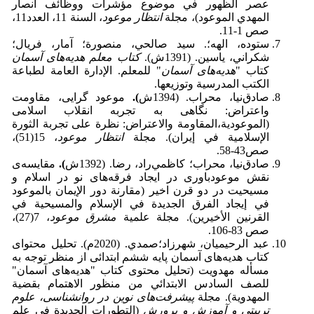
عصر الظهور في موضوع مؤشرات ووظائف أنصار
المهدي الموعود)، مجلة
انتظار موعود
، السنة 11، العدد11،
صص 1-11.
ستوده، الهه؛. سيد صالحي، منصورة؛ آمار، فريال؛
شكراني، ياسين. (1391ش).
کتاب معلم هدیه‌های آسمان
كتاب "
هديه‌های آسمان
" للمعلم. الإدارة العامة لطباعة
الكتب المدرسية وتوزيعها.
صادق‌نيا، محراب. (1394ش
).
موعود گرایی، مقاومت
واعتراض: نگاهی به تجربه انقلاب اسلامی
(الموعودية،المقاومة والاعتراض: نظرة على تجربة الثورة
الإسلامية في إيران). مجلة
انتظار موعود
، 15(51)،
صص43-58.
صادق‌نيا، محراب؛ كاظمي‌راد، رضا. (1392ش
).
مقایسه‌ی
نقش موعودباوری در ایجاد فرقه‌های نو در اسلام و
مسیحیت در دو قرن اخیر (مقارنة دور الإيمان بالموعود
في إيجاد الفرق الجديدة في الإسلام والمسيحية في
القرنين الأخيرين). مجلة علمية
مشرق موعود
، 7(27)،
صص 83-106.
عبد الرحيمیان، شهرزاد؛صمدي. (2020م). تحلیل محتوای
کتاب هدیه‌های آسمان پایه ششم ابتدائی از منظر توجه به
مسأله مهدویت (تحليل محتوى كتاب "هدیه‌های آسمان"
للصف السادس الابتدائي من منظور الاهتمام بقضية
المهدوية). مجلة
پیشرفت‌های نوین در روانشناسی، علوم
تربیتی و آموزش‌ و پرورش
(التطورات الجديدة في علم