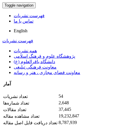
Toggle navigation
فهرست نشریات
تماس با ما
English
فهرست نشریات
همه نشریات
پژوهشگاه علوم و فرهنگ اسلامی
دانشگاه باقرالعلوم (ع)
معاونت فرهنگی تبلیغی
معاونت فضای مجازی ، هنر و رسانه
آمار
54
تعداد نشریات
2,648
تعداد شماره‌ها
37,445
تعداد مقالات
19,232,847
تعداد مشاهده مقاله
8,787,939
تعداد دریافت فایل اصل مقاله