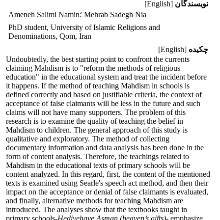
نویسندگان
[English]
Ameneh Salimi Namin؛ Mehrab Sadegh Nia
PhD student, University of Islamic Religions and
Denominations, Qom, Iran
چکیده
[English]
Undoubtedly, the best starting point to confront the currents
claiming Mahdism is to "reform the methods of religious
education" in the educational system and treat the incident before
it happens. If the method of teaching Mahdism in schools is
defined correctly and based on justifiable criteria, the context of
acceptance of false claimants will be less in the future and such
claims will not have many supporters. The problem of this
research is to examine the quality of teaching the belief in
Mahdism to children. The general approach of this study is
qualitative and exploratory. The method of collecting
documentary information and data analysis has been done in the
form of content analysis. Therefore, the teachings related to
Mahdism in the educational texts of primary schools will be
content analyzed. In this regard, first, the content of the mentioned
texts is examined using Searle's speech act method, and then their
impact on the acceptance or denial of false claimants is evaluated,
and finally, alternative methods for teaching Mahdism are
introduced. The analyses show that the textbooks taught in
primary schools-
Hediyehaye Asman (heaven’s gifts)-
emphasize