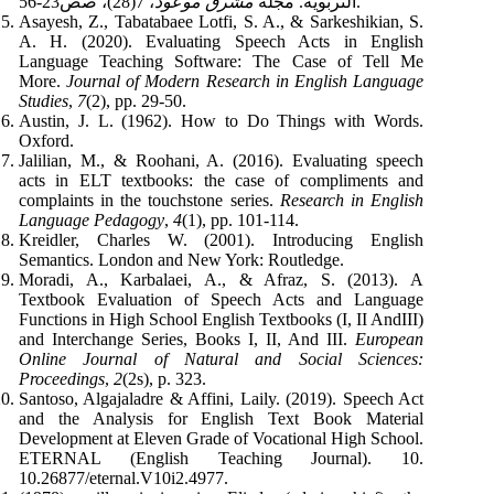
، 7(28)، صص23-56.
التربوية. مجلة
مشرق موعود
Asayesh, Z., Tabatabaee Lotfi, S. A., & Sarkeshikian, S.
A. H. (2020). Evaluating Speech Acts in English
Language Teaching Software: The Case of Tell Me
More.
Journal of Modern Research in English Language
Studies
,
7
Austin, J. L. (1962). How to Do Things with Words.
Oxford.
Jalilian, M., & Roohani, A. (2016). Evaluating speech
acts in ELT textbooks: the case of compliments and
complaints in the touchstone series.
Research in English
Language Pedagogy
,
4
Kreidler, Charles W. (2001). Introducing English
Semantics. London and New York: Routledge.
Moradi, A., Karbalaei, A., & Afraz, S. (2013). A
Textbook Evaluation of Speech Acts and Language
Functions in High School English Textbooks (I, II AndIII)
and Interchange Series, Books I, II, And III.
European
Online Journal of Natural and Social Sciences:
Proceedings
,
2
Santoso, Algajaladre & Affini, Laily. (2019). Speech Act
and the Analysis for English Text Book Material
Development at Eleven Grade of Vocational High School.
ETERNAL (English Teaching Journal). 10.
10.26877/eternal.V10i2.4977.