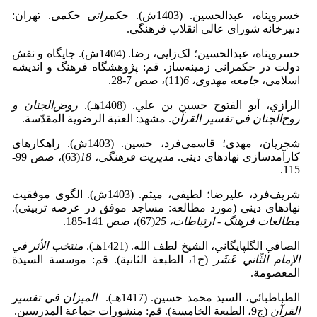
خسروپناه، عبدالحسین. (1403ش).
حکمرانی حکمی
. تهران:
دبیرخانه شورای عالی انقلاب فرهنگی.
خسروپناه، عبدالحسین؛ لک‌زایی، رضا. (1404ش). جایگاه و نقش
دولت در حکمرانی زمینه‌ساز. قم: پژوهشگاه فرهنگ و اندیشه
اسلامی،
جامعه مهدوی، 6
(11)، صص 7-28.
الرازي، أبو الفتوح حسین بن علي. (1408هـ).
روض‌الجنان و
روح‌الجنان في تفسیر القرآن
. مشهد: العتبة الرضوية المقدّسة.
شجریان، مهدی؛ قاسمی‌فرد، حسین. (1403ش). راهکارهای
کارآمدسازی نهادهای دینی.
مدیریت فرهنگی، 18
(63)، صص 99-
115.
شریف‌فرد، علیرضا؛ لطیفی، میثم. (1403ش). الگوی موفقیت
نهادهای دینی (مورد مطالعه: مساجد موفق در عرصه تربیتی).
مطالعات فرهنگ - ارتباطات، 25
(67)، صص 141-185.
الصافي الگلپایگاني، الشيخ لطف الله. (1421هـ).
منتخب الأثر في
الإمام الثّاني عَشَر
(ج1، الطبعة الثانية). قم: موسسة السیدة
المعصومة.
الطباطبائي، السید محمد حسین. (1417هـ).
الميزان في تفسير
القرآن
(ج9، الطبعة الخامسة). قم: منشورات جماعة المدرسین.