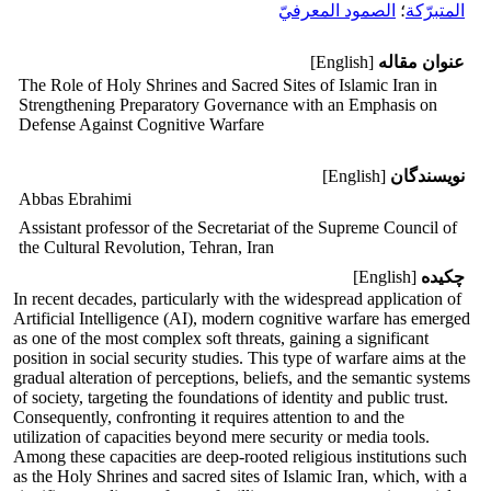
المتبرّكة
؛
الصمود المعرفيّ
عنوان مقاله
[English]
The Role of Holy Shrines and Sacred Sites of Islamic Iran in
Strengthening Preparatory Governance with an Emphasis on
Defense Against Cognitive Warfare
نویسندگان
[English]
Abbas Ebrahimi
Assistant professor of the Secretariat of the Supreme Council of
the Cultural Revolution, Tehran, Iran
چکیده
[English]
In recent decades, particularly with the widespread application of
Artificial Intelligence (AI), modern cognitive warfare has emerged
as one of the most complex soft threats, gaining a significant
position in social security studies. This type of warfare aims at the
gradual alteration of perceptions, beliefs, and the semantic systems
of society, targeting the foundations of identity and public trust.
Consequently, confronting it requires attention to and the
utilization of capacities beyond mere security or media tools.
Among these capacities are deep-rooted religious institutions such
as the Holy Shrines and sacred sites of Islamic Iran, which, with a