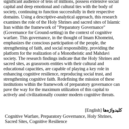
significant audience of tens of millions, possess extensive social
capital and deep emotional and cultural ties with the body of
society, continuing to function successfully in their respective
domains. Using a descriptive-analytical approach, this research
examines the role of the Holy Shrines and sacred sites of Islamic
Iran within the framework of "Preparatory Governance"
(Governance for Ground-setting) in the context of cognitive
warfare. This governance, in the thought of Imam Khomeini,
emphasizes the conscious participation of the people, the
strengthening of faith, and social responsibility, providing the
platform for the realization of a Monotheistic and Mahdavi
society. The research findings indicate that the Holy Shrines and
sacred sites, as grassroots entities with their cultural and
educational capacities, are capable of playing a key role in
enhancing cognitive resilience, reproducing social trust, and
strengthening cognitive faith. Redefining the mission of these
institutions within the framework of preparatory governance can
pave the way for the maximum utilization of this capital to
actively and civilizationally counter modern cognitive threats.
کلیدواژه‌ها
[English]
Cognitive Warfare, Preparatory Governance, Holy Shrines,
Sacred Sites, Cognitive Resilience