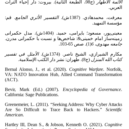
الأئمة الأطهار‌
(ج98، الطبعة الثانية). بيروت: دار إحياء التراث
العربي.
معرفت، محمدهادي. (1387ش).
التفسیر الأثري الجامع
. قم:
مؤسسة التمهيد.
معینی‌پور، مسعود؛ بایرامی، حمید. (1404ش). مدل حکمرانی
زمینه‌ساز امام خمینی&: شاخص‌ها و نسبت با حکمرانی مدرن.
جامعه مهدوی، 6
(1). صص 65-103.
مکارم الشیرازي، الشیخ ناصر. (1374ش).
الأمثل في تفسیر
کتاب الله المنزل
(ج8). طهران: نشر دار الكتب الإسلامية.
Bernal Alonso, J., et al. (2020).
Cognitive Warfare
. Norfolk,
VA: NATO Innovation Hub, Allied Command Transformation
(ACT).
Bevir, Mark (Ed.) (2007).
Encyclopedia of Governance
.
California: Sage Publications.
Greenemeier, L. (2011). “Seeking Address: Why Cyber Attacks
Are So Difficult to Trace Back to Hackers.”
Scientific
American
.
Hartley III, Dean S., & Jobson, Kenneth O. (2021).
Cognitive