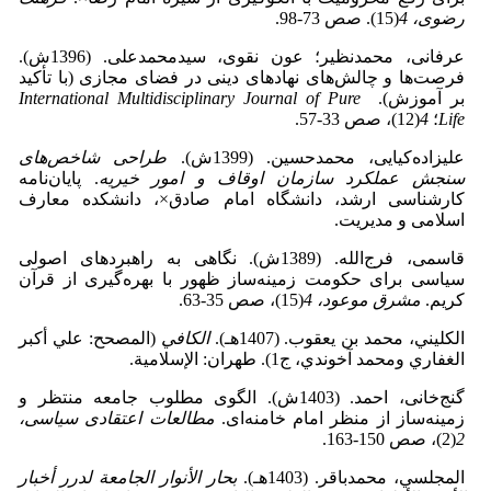
رضوی، 4
(15). صص 73-98.
عرفانی، محمدنظیر؛ عون نقوی، سیدمحمدعلی. (1396ش).
فرصت‌ها و چالش‌های نهادهای دینی در فضای مجازی (با تأکید
بر آموزش).
International Multidisciplinary Journal of Pure
Life
؛
4
(12)، صص 33-57.
علیزاده‌کیایی، محمدحسین. (1399ش).
طراحی شاخص‌های
سنجش عملکرد سازمان اوقاف و امور خیریه
. پایان‌نامه
کارشناسی ارشد، دانشگاه امام صادق×، دانشکده معارف
اسلامی و مدیریت.
قاسمی، فرج‌الله. (1389ش). نگاهی به راهبردهای اصولی
سیاسی برای حکومت زمینه‌ساز ظهور با بهره‌گیری از قرآن
کریم.
مشرق موعود، 4
(15)، صص 35-63.
الکليني‌، محمد بن يعقوب. (1407هـ).
الکافي
(المصحح: علي أکبر
الغفاري ومحمد آخوندي، ج1). طهران: الإسلامية‌.
گنج‌خانی، احمد. (1403ش). الگوی مطلوب جامعه منتظر و
زمینه‌ساز از منظر امام خامنه‌ای.
مطالعات اعتقادی سیاسی،
2
(2)، صص 150-163.
المجلسي، محمدباقر. (1403هـ).
بحار الأنوار الجامعة لدرر أخبار