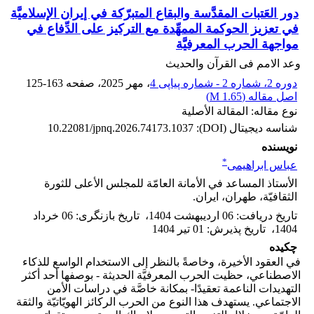
دور العَتبات المقدَّسة والبقاع المتبرّکة في إيران الإسلاميَّة
في تعزيز الحوكمة الممهِّدة مع التركيز على الدِّفاع في
مواجهة الحرب المعرفيَّة
وعد الامم فی القرآن والحدیث
دوره 2، شماره 2 - شماره پیاپی 4
، مهر 2025
، صفحه
125-163
اصل مقاله (
1.65 M
)
نوع مقاله: المقالة الأصلية
شناسه دیجیتال (DOI):
10.22081/jpnq.2026.74173.1037
نویسنده
*
عباس ابراهیمی
الأستاذ المساعد في الأمانة العامّة للمجلس الأعلى للثورة
الثقافيّة، طهران، ايران.
تاریخ دریافت
:
06 اردیبهشت 1404
،
تاریخ بازنگری
:
06 خرداد
1404
،
تاریخ پذیرش
:
01 تیر 1404
چکیده
في العقود الأخيرة، وخاصةً بالنظر إلى الاستخدام الواسع للذكاء
الاصطناعي، حظيت الحرب المعرفيَّة الحديثة - بوصفها أحد أكثر
التهديدات الناعمة تعقيدًا- بمكانة خاصَّة في دراسات الأمن
الاجتماعي. يستهدف هذا النوع من الحرب الركائز الهويّاتيّة والثقة