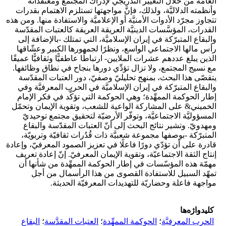
العامّة من خلال التغيير التدريجي لإدراك المجتمع ومعتقداته
وأنظمته الدلاليَّة، ولذلك، فإنَّ مواجهتها تستلزم الاهتمام بقدرات
تتجاوز مجرّد الأدوات الأمنيَّة أو الإعلاميَّة والاستفادة منها. ومن هذه
القدرات، المؤسَّسات الدينيَّة العريقة العريقة كالعتبات المقدّسة
والبقاع المتبرّكة في إيران الإسلاميَّة، التي تمتلك -بالإضافة إلى
رأس مالها الاجتماعي الواسع، ونظرًا لجمهورها الكبير وعشّاقها
الذين يبلغ عددهم عشرات الملايين- ارتباطًا عاطفيًّا وثقافيًّا عميقًا
مع نسيج المجتمع، ولا تزال تؤدِّي دورها بنجاح في نطاق وظائفها.
يتقصّى هذا البحث، بمنهج تحليليّ وصفيّ، دور العتبات المقدّسة
والبقاع المتبرّكة في إيران الإسلاميَّة في الحرب المعرفيَّة وفي
إطار الحوكمة الممهِّدة؛ وهي الحوكمة التي تؤكِّد في فكر الإمام
الخميني& على المشاركة الواعية للشعب، وتقوية الإيمان وتحمّل
المسؤوليَّة الاجتماعيَّة، وتوفّر الأرضيّة لتحقيق مجتمع توحيديّ
ومهدويّ. وتشير نتائج البحث إلى أنّ العتبات المقدّسة والبقاع
المتبرّكة -بوصفها مجموعة شعبيَّة ذات قُدُرات ثقافيّة وتربويّة،
قادرة على أن تؤدّي دورًا فاعلًا في تعزيز الصمود المعرفيّ، وإعادة
إنتاج الثقة الاجتماعيّة، وتقوية الإيمان المعرفيّ. إنّ إعادة تعريف
مهمّة هذه المؤسّسات في إطار الحوكمة الممهِّدة من شأنها أن
تمهّد السبيل للاستفادة القصوى من هذا الرأسمال من أجل
مواجهة فاعلة وحضاريّة للتهديدات المعرفيّة الحديثة.
کلیدواژه‌ها
الحرب المعرفيَّة
؛
الحوكمة الممهِّدة
؛
العتبات المقدَّسة
؛
البقاع