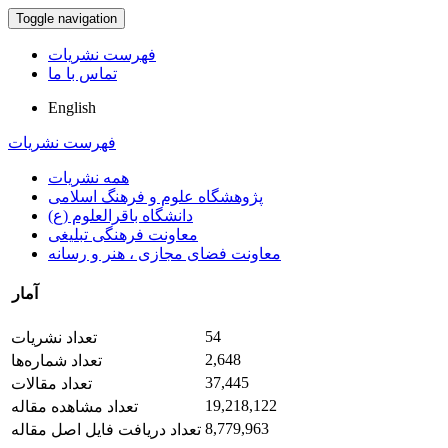
Toggle navigation
فهرست نشریات
تماس با ما
English
فهرست نشریات
همه نشریات
پژوهشگاه علوم و فرهنگ اسلامی
دانشگاه باقرالعلوم (ع)
معاونت فرهنگی تبلیغی
معاونت فضای مجازی ، هنر و رسانه
آمار
54
تعداد نشریات
2,648
تعداد شماره‌ها
37,445
تعداد مقالات
19,218,122
تعداد مشاهده مقاله
8,779,963
تعداد دریافت فایل اصل مقاله