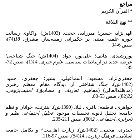
مراجع
* القرآن الکریم
** نهج البلاغة
الهی‌نژاد، حسین؛ میرزاده، حجت. (1403ش). واکاوی رسالت
حوزه علمیه مبتنی بر حکمرانی زمینه‌ساز.
مشرق، 18
(74)،
صص 6-34.
پوررشیدی، هاتف؛ علی‌پور، جواد. (1404ش) جنگ شناختی؛
عرصه جدید در ارتباطات سیاسی.
علوم خبری، 14
(1)، صص 72-
85.
جعفری‌نژاد، مسعود؛ اسماعیلی، بشیر؛ جعفری، حمید.
(1402ش). جنگ شناختی از دیدگاه مقام معظم رهبری
(مدظله‌العالی) (مفاهیم، تعاریف و مصادیق).
امنیت‌پژوهی،
22
(82)، صص 53-80.
جواهری، فاطمه؛ باقری، لیلا. (1390ش). اینترنت، جوانان و نظم
جامعه: تحلیل ثانویه تحقیقات موجود.
تحلیل اجتماعی نظم و
نابرابری اجتماعی، 2
(60). صص 211-235.
حیدری، مجتبی. (1402ش). زیارت اهل‌بیت^ و تکامل جامعه
اسلامی.
فرهنگ زیارت، 14
(54). صص 97-116.