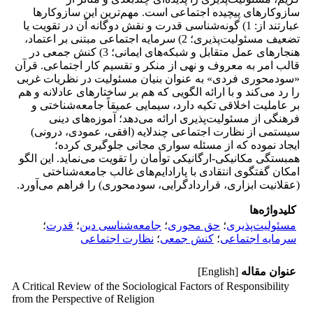
سازوکارهای پیچیده اجتماعی است. مهم‌ترین این سازوکارها
عبارتند از: 1) گونه‌شناسی قدرت و نقش دوگانه آن در تقویت یا
تضعیف مسئولیت‌پذیری؛ 2) سرمایه اجتماعی مبتنی بر اعتماد،
هنجارهای عمل متقابل و شبکه‌های ایمانی؛ 3) کنش جمعی در
قالب امر به معروف و نهی از منکر و تقسیم کار اجتماعی. قرآن
«سودمحوری فردی» به عنوان بنیان مسئولیت در نظریات غربی
را رد می‌کند و با ارائه الگویی که هم بر ساختارهای عادلانه و هم
بر عاملیت اخلاقی تکیه دارد، سیمایی عمیقاً جامعه‌شناختی و
فرهنگی از مسئولیت‌پذیری ارائه می‌دهد؛ آموزه‌های دینی
سیستمی از نظارت اجتماعی چندلایه (افقی، عمودی، درونی)
ایجاد نموده که از مسئله سواری مجانی جلوگیری کرده؛
همبستگی مکانیکی-ارگانیکی توأمان را تقویت می‌نماید. این الگو
امکان گفتگوی انتقادی با پارادایم‌های غالب جامعه‌شناختی
(عقلانیت ابزاری، قراردادگرایی، سودمحوری) را فراهم می‌آورد.
کلیدواژه‌ها
مسئولیت‌پذیری
؛
حق محوری
؛
جامعه‌شناسی دین
؛
قدرت
؛
سرمایه اجتماعی
؛
کنش جمعی
؛
نظارت اجتماعی
عنوان مقاله
[English]
A Critical Review of the Sociological Factors of Responsibility
from the Perspective of Religion