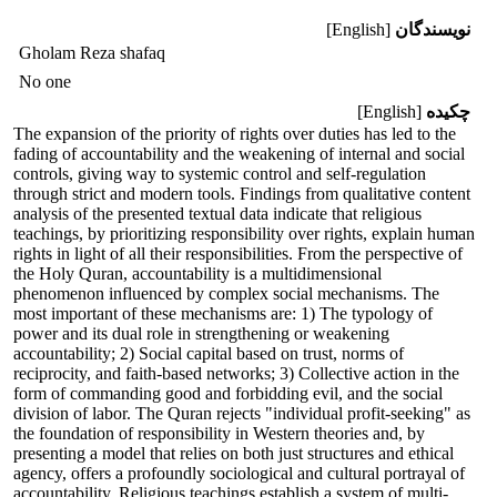
نویسندگان
[English]
Gholam Reza shafaq
No one
چکیده
[English]
The expansion of the priority of rights over duties has led to the
fading of accountability and the weakening of internal and social
controls, giving way to systemic control and self-regulation
through strict and modern tools. Findings from qualitative content
analysis of the presented textual data indicate that religious
teachings, by prioritizing responsibility over rights, explain human
rights in light of all their responsibilities. From the perspective of
the Holy Quran, accountability is a multidimensional
phenomenon influenced by complex social mechanisms. The
most important of these mechanisms are: 1) The typology of
power and its dual role in strengthening or weakening
accountability; 2) Social capital based on trust, norms of
reciprocity, and faith-based networks; 3) Collective action in the
form of commanding good and forbidding evil, and the social
division of labor. The Quran rejects "individual profit-seeking" as
the foundation of responsibility in Western theories and, by
presenting a model that relies on both just structures and ethical
agency, offers a profoundly sociological and cultural portrayal of
accountability. Religious teachings establish a system of multi-