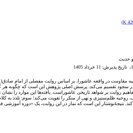
)
420
و حدیث
،
تاریخ پذیرش
:
11 خرداد 1405
حیه مقاومت در واقعه عاشورا، بر اساس روایت مفصلی از امام صادق(ع)
ت در سجود تقسیم می‌کند. پرسش اصلی پژوهش این است که چگونه هر کد
م روایت بر شواهد تاریخی عاشوراست. یافته‌ها این موارد را نشان می‌
 روحیه ظلم‌ستیزی و نهی از منکر را تقویت می‌کند؛ سوم: تلذذ به کل
ی‌کند. نتیجۀ‌نوشتار این است که نماز در این روایت، یک «دوره آموز