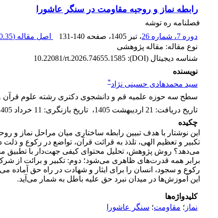
رابطه نماز و روحیه مقاومت در سنگر عاشورا
فصلنامه ره توشه
دوره 7، شماره 26
، تیر 1405
، صفحه
131-140
اصل مقاله (
.35 K
نوع مقاله: مقاله پژوهشی
شناسه دیجیتال (DOI):
10.22081/rt.2026.74655.1585
نویسنده
*
سید محمدهادی حسینی نژاد
سطح سه حوزه علمیه قم و دانشجوی دکتری رشته علوم قرآن 
تاریخ دریافت
:
21 اردیبهشت 1405
،
تاریخ بازنگری
:
11 خرداد 1405
چکیده
این نوشتار با هدف تبیین رابطه ساختاری میان مراحل نماز و رو
تکبیر و تعظیم الهی، تلذذ به قرائت قرآن، تواضع در رکوع و ذل
می‌دهد؟ روش پژوهش، تحلیل محتوای کیفی جهت‌دار با تطبیق مفاهی
برابر همه قدرت‌های ظاهری می‌شود؛ دوم: تکبیر و برائت از شرک،
رکوع و سجود، انسان را برای ایثار و شهادت در راه حق آماده م
این آموزش‌ها در میدان نبرد حق علیه باطل به شمار می‌آید.
کلیدواژه‌ها
نماز
؛
مقاومت
؛
سنگر عاشورا