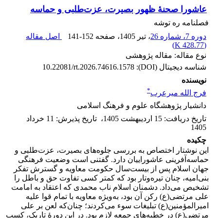
عاشورا صحنۀ ظهور بصیرت، عزت‌طلبی و حماسه
فصلنامه ره توشه
دوره 7، شماره 26
، تیر 1405
، صفحه
141-152
اصل مقاله
)
428.77 K
(
نوع مقاله: مقاله پژوهشی
شناسه دیجیتال (DOI):
10.22081/rt.2026.74616.1578
نویسنده
*
فرج الله میرعرب
دانشیار پژوهشگاه علوم و فرهنگ اسلامی
تاریخ دریافت
:
15 اردیبهشت 1405
،
تاریخ پذیرش
:
11 خرداد
1405
چکیده
این نوشتار اختصاص به بررسی جلوه‌های بصیرت، عزت‌طلبی و
حماسه‌آفرینی عاشوراییان دارد. گفتنی است وضعیت فرهنگی
جهان اسلام پس از بیست‌سال حکومت معاویه و گسترش تفکر
بنی‌امیه، چنان تیره‌و‌تار بود که کمتر کسی تفاوت حق و باطل را
تشخیص می‌داد. دشمنان اسلام ناب محمدی که اعتقاد به امامت
علی مرتضی(ع) رکن آن بود، به‌ویژه معاویه با تمام قوا علیه
امیرالمؤمنین(ع) تبلیغات سوء می‌کردند؛ چنان‌که لعن بر علی
مرتضی(ع) در خطبه‌های جمعه لازم بود. در این دورۀ تاریک، کسب