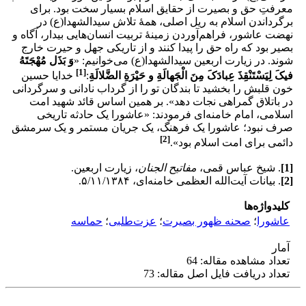
معرفتِ حق و بصیرت از حقایق اسلام بسیار سخت بود. برای
برگرداندن اسلام به ریل اصلی، همۀ تلاش سیدالشهدا(ع) در
نهضت عاشور، فراهم‌آوردن زمینۀ تربیت انسان‌هایی بیدار، آگاه و
بصیر بود که راه حق را پیدا کنند و از تاریکی جهل و حیرت خارج
شوند. در زیارت اربعین سید‌الشهدا(ع) می‌خوانیم: «
وَ بَذَل مُهْجَتَهُ
[1]
فیکَ لِیَسْتَنْقِذَ عِبادَکَ مِنَ الْجَهالَةِ و حَیْرَةِ الضَّلالَةِ
:
خدایا حسین
خون قلبش را بخشید تا بندگان تو را از گرداب نادانی و سرگردانی
در باتلاق گمراهی نجات دهد». بر همین اساس قائد شهید امت
اسلامی، امام خامنه‌ای فرمودند: «عاشورا یک حادثه تاریخی
صرف نبود؛ عاشورا یک فرهنگ، یک جریان مستمر و یک سرمشق
[2]
دائمی برای امت اسلام بود».
[1]
. شیخ عباس قمی،
مفاتیح الجنان
، زیارت اربعین.
[2]
. بیانات آیت‌الله العظمی خامنه‌ای، ۵/۱۱/۱۳۸۴.
کلیدواژه‌ها
عاشورا
؛
صحنه ظهور بصیرت
؛
عزت‌طلبی
؛
حماسه
آمار
تعداد مشاهده مقاله: 64
تعداد دریافت فایل اصل مقاله: 73