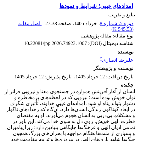
امدادهای غیبی؛ شرایط و نمودها
تبلیغ و تقریب
دوره 5، شماره 8
، خرداد 1405
، صفحه
27-38
اصل مقاله
)
545.53 K
(
نوع مقاله: مقاله پژوهشی
شناسه دیجیتال (DOI):
10.22081/jpp.2026.74923.1067
نویسنده
*
علیرضا انصاری
نویسنده و پژوهشگر
تاریخ دریافت
:
12 خرداد 1405
،
تاریخ پذیرش
:
12 خرداد 1405
چکیده
انسان از آغاز آفرینش همواره در جستجوی معنا و نیرویی فراتر از
توان خویش بوده است؛ نیرویی که در لحظه‌های پرمخاطره و
دشوار بتواند پناه او شود. امدادهای غیبی خداوند، تأثیری شگرف
در ابعاد گوناگون زندگی انسان‌ها دارد. آن‌گاه‌ که رخدادهای ناگوار
و مشکلاتِ پی‌درپی به انسان هجوم می‌آورند، او به ‌مقتضای
فطرت الهی خویش، روی دل به ‌سوی خدا می‌کند. این باور در
تمامی ادیان الهی و فرهنگ‌ها جایگاهی بنیادین دارد؛ زیرا پیامبران
و بسیاری از ملت‌ها هنگام مواجهه با بحران‌های بزرگ همچون
جنگ‌ها شاهد یاری‌های الهی در پیروزی‌ها و تداوم مقاومت خود