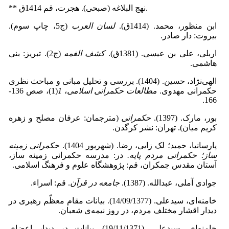
** نهج البلاغه (صبحی). هجرت، قم 1414ق.
ابن منظور، محمد. (1414ق).
لسان العرب
(ج5، چاپ سوم).
بیروت: دار صادر.
اربلی، علی بن عیسی. (1381ق).
کشف الغمه
(ج2). تبریز: بنی
هاشمی.
الهی‌نژاد، حسین. (1404). بررسی و تحلیل مبانی و مباحث نظری
حکمرانی مهدوی.
مطالعات حکمرانی اسلامی
،
1
(1)، صص 136-
166.
بور، مارک. (1397).
حکمرانی
(مترجمان: عرفان مصلح و زهره
کریم میان). تهران: نشر کرگدن.
پارسانیا، حمید؛ لک زایی، رضا. (شهریور 1404).
حکمرانی زمینه
ساز؛ حکمرانی مردم پایه.
در: مدرسه حکمرانی زمینه ساز،
آستان مقدس جمکران، قم: پژوهشگاه علوم و فرهنگ اسلامی.
جوادی آملی، عبدالله. (1387).
جامعه در قرآن
. قم: اسراء.
خامنه‌ای، سیدعلی. (14/09/1377). بیانات مقام معظّم رهبری در
دیدار اقشار مختلف مردم، در روز نیمه‌ی شعبان.
خامنه‌ای، سیدعلی. (19/11/1371). بیانات در دیدار اعضای