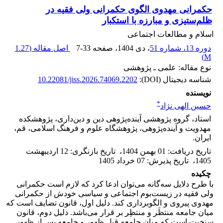
حکمرانی مهدوی الگوی حکمرانی ولی فقیه ‏در
ظلم‌ستیزی و مبارزه با استکبار
اسلام و مطالعات اجتماعی
دوره 13، شماره 51
، دی 1404
، صفحه
7-33
اصل مقاله (
1.27
)
M
نوع مقاله: علمی ـ پژوهشی
شناسه دیجیتال (DOI):
10.22081/jiss.2026.74069.2202
نویسنده
*
حسین الهی نژاد
استاد، گروه پژوهشی آینده‌پژوهی دین و دین‌داری، پژوهشکده
مهدویت و آینده‌پژوهی، پژوهشگاه علوم و ‏فرهنگ اسلامی، قم،
ایران.‏
تاریخ دریافت
:
01 بهمن 1404
،
تاریخ بازنگری
:
12 اردیبهشت
1405
،
تاریخ پذیرش
:
07 خرداد 1405
چکیده
با طرح دلایل سه‌گانه می‌توان ادعا کرد که لازم است حکمرانی
ولی فقیه در زیست‌بوم اجتماعی و سیاسی خودش از حکمرانی
مهدوی پیروی و الگوبرداری کند. دلیل اول، قانون تضایف است که
میان جامعه منتظَر و منتظِر بر قرار می‌باشد. دلیل دوم، قانون
سنخیت است که میان جامعه قبل ظهور و جامعه پس از ظهور