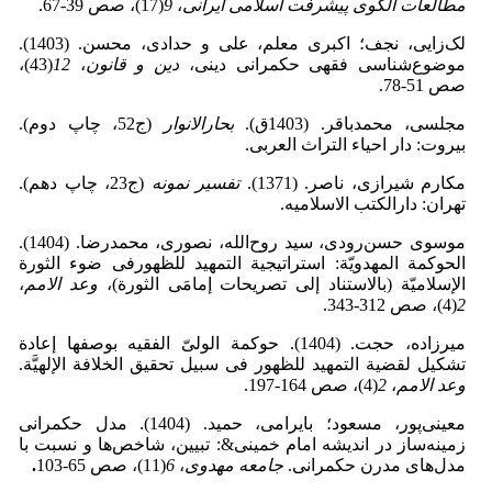
مطالعات الگوی پیشرفت اسلامی ایرانی
،
9
(17)، صص 39-67.
لک‌زایی، نجف؛ اکبری معلم، علی و حدادی، محسن. (1403).
موضوع‌شناسی فقهی حکمرانی دینی،
دین و قانون
،
12
(43)،
صص 51-78.
مجلسی، محمدباقر. (1403ق).
بحارالانوار
(ج52، چاپ دوم).
بیروت: دار احیاء التراث العربی.
مکارم شیرازی، ناصر. (1371).
تفسیر نمونه
(ج23، چاپ دهم).
تهران: دارالکتب الاسلامیه.
موسوی حسن‌رودی، سید روح‌الله، نصوری، محمدرضا. (1404).
الحوکمة المهدویّة: استراتیجیة التمهید للظهورفی ضوء الثورة
الإسلامیّة (بالاستناد إلى تصریحات إمامَی الثورة)،
وعد الامم
،
2
(4)، صص 312-343.
میرزاده، حجت. (1404). حوکمة الولیّ الفقیه بوصفها إعادة
تشکیل لقضیة التمهید للظهور فی سبیل تحقیق الخلافة الإلهیَّة.
وعد الامم
،
2
(4)، صص 164-197.
معینی‌پور، مسعود؛ بایرامی، حمید. (1404). مدل حکمرانی
زمینه‌ساز در اندیشه امام خمینی&: تبیین، شاخص‌ها و نسبت با
مدل‌های مدرن حکمرانی.
جامعه مهدوی
،
6
(11)، صص 65-103
.