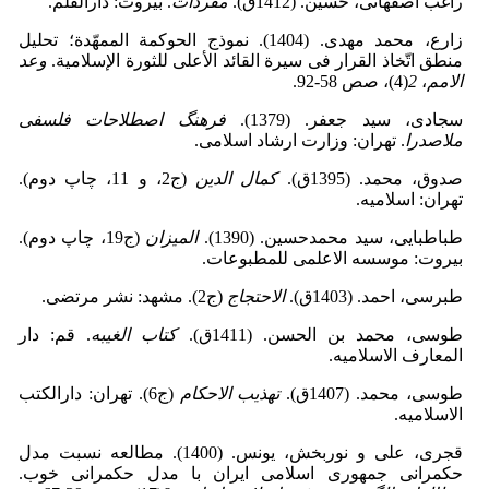
راغب اصفهانی، حسین. (1412ق).
مفردات
. بیروت: دارالقلم.
زارع، محمد مهدی. (1404). نموذج الحوکمة الممهّدة؛ تحلیل
منطق اتّخاذ القرار فی سیرة القائد الأعلی للثورة الإسلامیة.
وعد
الامم
،
2
(4)، صص 58-92.
سجادی، سید جعفر. (1379).
فرهنگ اصطلاحات فلسفی
ملاصدرا
. تهران: وزارت ارشاد اسلامی.
صدوق، محمد. (1395ق).
کمال الدین
(ج2، و 11، چاپ دوم).
تهران: اسلامیه.
طباطبایی، سید محمدحسین. (1390).
المیزان
(ج19، چاپ دوم).
بیروت: موسسه الاعلمی للمطبوعات.
طبرسی، احمد. (1403ق).
الاحتجاج
(ج2). مشهد: نشر مرتضی.
طوسی، محمد بن الحسن. (1411ق).
کتاب الغیبه
. قم: دار
المعارف الاسلامیه.
طوسی، محمد. (1407ق).
تهذیب الاحکام
(ج6). تهران: دارالکتب
الاسلامیه.
قجری، علی و نوربخش، یونس. (1400). مطالعه نسبت مدل
حکمرانی جمهوری اسلامی ایران با مدل حکمرانی خوب.