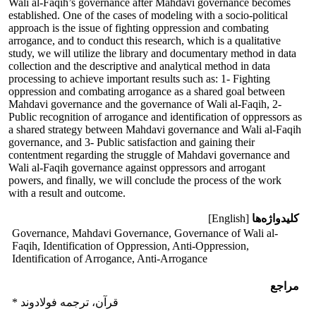
Wali al-Faqih’s governance after Mahdavi governance becomes
established. One of the cases of modeling with a socio-political
approach is the issue of fighting oppression and combating
arrogance, and to conduct this research, which is a qualitative
study, we will utilize the library and documentary method in data
collection and the descriptive and analytical method in data
processing to achieve important results such as: 1- Fighting
oppression and combating arrogance as a shared goal between
Mahdavi governance and the governance of Wali al-Faqih, 2-
Public recognition of arrogance and identification of oppressors as
a shared strategy between Mahdavi governance and Wali al-Faqih
governance, and 3- Public satisfaction and gaining their
contentment regarding the struggle of Mahdavi governance and
Wali al-Faqih governance against oppressors and arrogant
powers, and finally, we will conclude the process of the work
with a result and outcome.
کلیدواژه‌ها
[English]
Governance, Mahdavi Governance, Governance of Wali al-
Faqih, Identification of Oppression, Anti-Oppression,
Identification of Arrogance, Anti-Arrogance
مراجع
* قرآن، ترجمه فولادوند