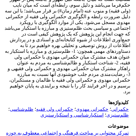
حکم‌فرما می‌باشد و دلیل سوم، رابطه‌ای است که میان نایب
(ولی فقیه) و منوب عنه (امام زمان#) بر قرار می‌باشد؛ با این سه
دلیل ضرورت رابطه و الگوگیری حکمرانی ولی فقیه از حکمرانی
مهدوی مسجل می‌شود. یکی از موارد الگو‌گیری با رویکرد
اجتماعی و سیاسی بحث ظلم‌ستیزی و مبارزه با استکبار می‌باشد
که جهت انجام این پژوهش که یک پژوهش کیفی است در
جمع‌آوری اطلاعات از شیوه کتابخانه‌ای و اسنادی و در پردازش
اطلاعات از روش توصیفی و تحلیلی بهره خواهیم برد تا به
دستاوردهای مهمی همچون: 1- ظلم‌ستیزی و مبارزه با استکبار به
عنوان هدف مشترک میان حکمرانی مهدوی با حکمرانی ولی
فقیه، 2- شناخت استکبار و ظالم‌شناسی به مردم به عنوان
راهکار مشترک میان حکمرانی مهدوی و حکمرانی ولی فقیهی و
3- رضایت‌مندی مردم جلب خوشنودی آنها نسبت به مبارزه
حکمرانی مهدوی و حکمرانی ولی فقیه با ظالمان و مستکبران،
برسیم و در آخر فرایند کار را با نتیجه و برایندی به پایان خواهیم
برد.
کلیدواژه‌ها
حکمرانی
؛
حکمرانی مهدوی
؛
حکمرانی ولی فقیه
؛
ظلم‌شناسی
؛
ظلم‌ستیزی
؛
استکبارشناسی و استکبارستیزی
موضوعات
تمرکز محتوایی بر مباحث فرهنگی و اجتماعی معطوف به حوزه