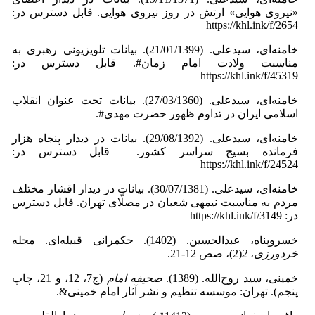
«نیروی هوایی» ارتش در روز نیروی هوایی. قابل دسترس در:
https://khl.ink/f/2654
خامنه‌ای، سید‌علی. (21/01/1399). بیانات تلویزیونی رهبری به
مناسبت ولادت امام زمان#. قابل دسترس در:
https://khl.ink/f/45319
خامنه‌ای، سیدعلی. (27/03/1360). بیانات تحت عنوان انقلاب
اسلامی ایران در تداوم ظهور حضرت مهدی#.
خامنه‌ای، سیدعلی. (29/08/1392). بیانات در دیدار پنجاه هزار
فرمانده بسیج سراسر کشور. قابل دسترس در:
https://khl.ink/f/24524
خامنه‌ای، سیدعلی. (30/07/1381). بیانات در دیدار اقشار مختلف
مردم به مناسبت نیمه‏ی شعبان در مصلّای تهران. قابل دسترس
در: https://khl.ink/f/3149
خسروپناه، عبدالحسین. (1402). حکمرانی قبیله‌ای. مجله
خردورزی
،
2
(2)، صص 12-21.
خمینی، سید روح‌الله. (1389).
صحیفه امام
(ج7، 12، و 21، چاپ
پنجم). تهران: موسسه تنظیم و نشر آثار امام خمینی&.