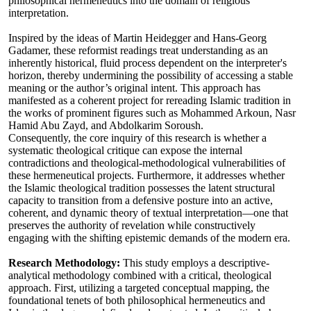
philosophical hermeneutics into the domain of religious
interpretation.
Inspired by the ideas of Martin Heidegger and Hans-Georg
Gadamer, these reformist readings treat understanding as an
inherently historical, fluid process dependent on the interpreter's
horizon, thereby undermining the possibility of accessing a stable
meaning or the author’s original intent. This approach has
manifested as a coherent project for rereading Islamic tradition in
the works of prominent figures such as Mohammed Arkoun, Nasr
Hamid Abu Zayd, and Abdolkarim Soroush.
Consequently, the core inquiry of this research is whether a
systematic theological critique can expose the internal
contradictions and theological-methodological vulnerabilities of
these hermeneutical projects. Furthermore, it addresses whether
the Islamic theological tradition possesses the latent structural
capacity to transition from a defensive posture into an active,
coherent, and dynamic theory of textual interpretation—one that
preserves the authority of revelation while constructively
engaging with the shifting epistemic demands of the modern era.
Research Methodology:
This study employs a descriptive-
analytical methodology combined with a critical, theological
approach. First, utilizing a targeted conceptual mapping, the
foundational tenets of both philosophical hermeneutics and