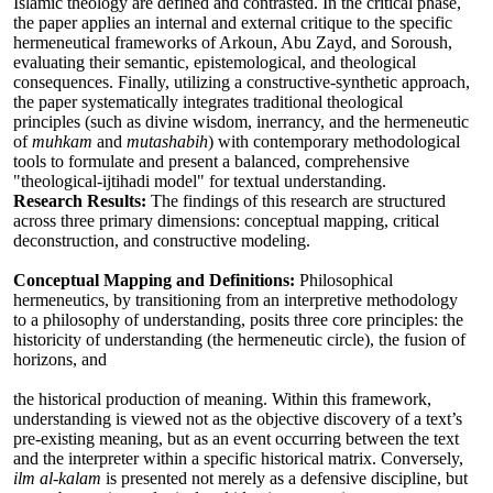
Islamic theology are defined and contrasted. In the critical phase,
the paper applies an internal and external critique to the specific
hermeneutical frameworks of Arkoun, Abu Zayd, and Soroush,
evaluating their semantic, epistemological, and theological
consequences. Finally, utilizing a constructive-synthetic approach,
the paper systematically integrates traditional theological
principles (such as divine wisdom, inerrancy, and the hermeneutic
of
muhkam
and
mutashabih
) with contemporary methodological
tools to formulate and present a balanced, comprehensive
"theological-ijtihadi model" for textual understanding.
Research Results:
The findings of this research are structured
across three primary dimensions: conceptual mapping, critical
deconstruction, and constructive modeling.
Conceptual Mapping and Definitions
:
Philosophical
hermeneutics, by transitioning from an interpretive methodology
to a philosophy of understanding, posits three core principles: the
historicity of understanding (the hermeneutic circle), the fusion of
horizons, and
the historical production of meaning. Within this framework,
understanding is viewed not as the objective discovery of a text’s
pre-existing meaning, but as an event occurring between the text
and the interpreter within a specific historical matrix. Conversely,
ilm al-kalam
is presented not merely as a defensive discipline, but