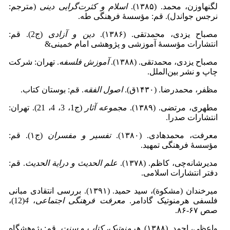
لگنهاوزن، محمد. (۱۳۸۵).
اسلام و کثرت‌گرایی دینی
(مترجم:
نرجس جواندل). قم: مؤسسۀ فرهنگی طه.
مصباح یزدی، محمدتقی. (۱۳۸۶).
دین و آزادی
(ج2). قم:
انتشارات مؤسسۀ آموزشی و پژوهشی امام خمینی&
مصباح یزدی، محمدتقی. (۱۳۸۸).
آموزش فلسفه
. تهران: شرکت
چاپ و نشر بین‌الملل.
مظفر، محمدرضا. (۱۴۳۰ق).
اصول الفقه
. قم: بوستان کتاب.
مطهری، مرتضی. (۱۳۸۹).
مجموعه آثار
(ج1، 3، 4، 21). تهران:
انتشارات صدرا.
معرفت، محمدهادی. (۱۳۸۰).
تفسیر و مفسران
(ج۱). قم:
مؤسسۀ فرهنگی تمهید.
مدیرشانه‌چی، کاظم. (۱۳۷۸).
علم الحدیث و درایة الحدیث
. قم:
دفتر انتشارات اسلامی.
میرخندان (مشکوة)، سید حمید. (۱۳۹۱). بررسی انتقادی مبانی
فلسفی هرمنوتیک گادامر.
معرفت فرهنگی اجتماعی
،
4
(12)،
صص ۶۷‑۸۶.
واعظی، احمد. (۱۳۸۸).
هرمنوتیک، کتاب و سنت
. قم: پژوهشگاه