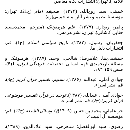
غلامی). تهران: انتشارات نگاه معاصر.
خمینی، سید روح‌الله. (۱۳۷۴).
صحیفه امام
(ج21). تهران:
مؤسسۀ تنظیم و نشر آثار امام خمینی(ره).
پالمر، ریچارد. (۱۳۷۷).
علم هرمنوتیک
(مترجم: محمدسعید
حنایی کاشانی). تهران: نشر هرمس.
جعفریان، رسول. (۱۳۸۲).
تاریخ سیاسی اسلام
(ج1). قم:
انتشارات دلیل ما.
جمشیدی‌ها، غلامرضا؛ شالچی، وحید. (۱۳۸۷). هرمنوتیک و
مسئلهٔ تاریخمندی فهم انسانی.
تحقیقات فرهنگی ایران
،
۱
(۴)،
صص ۱۵۹‑۱۸۴.
جوادی آملی، عبدالله. (۱۳۸۶).
تسنیم: تفسیر قرآن کریم
(ج3).
قم: نشر اسراء.
جوادی آملی، عبدالله. (۱۳۸۷).
توحید در قرآن (تفسیر موضوعی
قرآن کریم)
(ج2). قم: نشر اسراء.
حر عاملی، محمد بن حسن. (۱۴۰۹ق).
وسائل الشیعه
(ج27). قم:
مؤسسه آل البیت^.
رضوی، سید ابوالفضل؛ شاهرخی، سید علاءالدین. (۱۳۸۹).