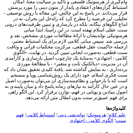
وام‌گیری از هرمنوتیک فلسفی و تأکید بر سیالیت معنا، امکان
استنباط گزاره‌های اعتقادی پایدار از متون دینی را مورد پرسش
قرار می‌دادند. در پاسخ به این چالش، این مقاله با روش توصیفی -
تحلیلی، این فرضیه را مطرح کرد که راه‌حل این بحران، نه در
ابداع الگوهای بیگانه، بلکه در بازسازی و تبیین ظرفیت‌های درونی
سنت عقلی اسلام نهفته است. در این راستا، ابتدا مبانی
هرمنوتیکی نواندیشان با ارائۀ مطالعات موردی مشخص، نقد و
بررسی شد. سپس مبانی کلامی لازم برای یک استنباط معتبر،
ازجمله حاکمیت عقل قطعی، مرکزیت محکمات قرآنی و وثاقت
سنت قطعی، به‌صورت ایجابی تبیین گردید. در نهایت، «الگوی
کلامی - اجتهادی» به‌مثابۀ یک چارچوب اصیل بازسازی و کارآمدی
آن در مدیریت «دیالکتیک ثابت و متغیر» - با مطالعۀ موردی
برده‌داری - به نمایش گذاشته شد. یافتۀ کلیدی تحقیق نشان داد که
سنت فکری اسلام، خود دارای یک روش‌شناسی پویا و منسجم
است که با بازخوانی و نظام‌مندسازی آن می‌توان به‌صورت اصیل
و در عین حال کارآمد به نیازهای زمانه پاسخ داد و میان پایبندی به
اصول بنیادین و پویایی در فهم، توازن برقرار کرد. این الگو راهی
برای فهم عمیق‌تر سنت بدون ابطال متن ارائه می‌دهد.
کلیدواژه‌ها
علم کلام
؛
هرمنوتیک
؛
‏نواندیشی دینی
؛
استنباط ‏کلامی
؛
فهم
سنت
؛
الگوی ‏کلامی - اجتهادی