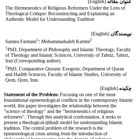
عنوان مقاله
[English]
The Hermeneutics of Religious Reformers Under the Lens of
‎Theological Critique: Reconstructing and Explaining an
‎Authentic Model for Understanding Tradition
نویسندگان
[English]
1
2
؛ Mohammadsaleh Karimi
Samira Farmani
1
PhD, Department of Philosophy and Islamic Theology, Faculty
of Theology and Islamic Sciences, ‎University of Tabriz, Tabriz,
Iran (Corresponding author).‎
2
PhD, Comparative Quranic Exegesis, Department of Quran
and Hadith Sciences, Faculty of Islamic Studies, ‎University of
Qom, Qom, Iran.‎
چکیده
[English]
Statement of the Problem:
Focusing on one of the most
foundational epistemological conflicts in the contemporary Islamic
world, this paper investigates the relationship between the
"science of theology" and the "hermeneutics of religious
reformers". Through this analytical confrontation, it seeks to
present a theological-ijtihadi model for understanding Islamic
tradition. The central problem of the research is the
epistemological crisis arising from the introduction of