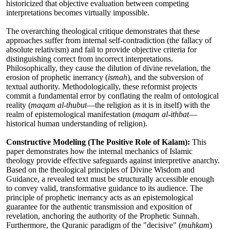
historicized that objective evaluation between competing
interpretations becomes virtually impossible.
The overarching theological critique demonstrates that these
approaches suffer from internal self-contradiction (the fallacy of
absolute relativism) and fail to provide objective criteria for
distinguishing correct from incorrect interpretations.
Philosophically, they cause the dilution of divine revelation, the
erosion of prophetic inerrancy (
ismah
), and the subversion of
textual authority. Methodologically, these reformist projects
commit a fundamental error by conflating the realm of ontological
reality (
maqam al-thubut
—the religion as it is in itself) with the
realm of epistemological manifestation (
maqam al-ithbat
—
historical human understanding of religion).
Constructive Modeling (The Positive Role of Kalam):
This
paper demonstrates how the internal mechanics of Islamic
theology provide effective safeguards against interpretive anarchy.
Based on the theological principles of Divine Wisdom and
Guidance, a revealed text must be structurally accessible enough
to convey valid, transformative guidance to its audience. The
principle of prophetic inerrancy acts as an epistemological
guarantee for the authentic transmission and exposition of
revelation, anchoring the authority of the Prophetic Sunnah.
Furthermore, the Quranic paradigm of the "decisive" (
muhkam
)