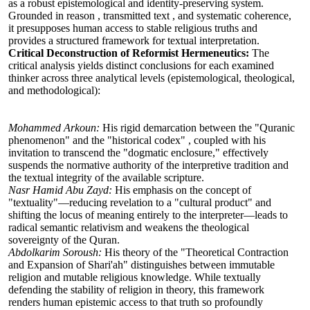
as a robust epistemological and identity-preserving system.
Grounded in reason , transmitted text , and systematic coherence,
it presupposes human access to stable religious truths and
provides a structured framework for textual interpretation.
Critical Deconstruction of Reformist Hermeneutics:
The
critical analysis yields distinct conclusions for each examined
thinker across three analytical levels (epistemological, theological,
and methodological):
Mohammed Arkoun:
His rigid demarcation between the "Quranic
phenomenon" and the "historical codex" , coupled with his
invitation to transcend the "dogmatic enclosure," effectively
suspends the normative authority of the interpretive tradition and
the textual integrity of the available scripture.
Nasr Hamid Abu Zayd:
His emphasis on the concept of
"textuality"—reducing revelation to a "cultural product" and
shifting the locus of meaning entirely to the interpreter—leads to
radical semantic relativism and weakens the theological
sovereignty of the Quran.
Abdolkarim Soroush:
His theory of the "Theoretical Contraction
and Expansion of Shari'ah" distinguishes between immutable
religion and mutable religious knowledge. While textually
defending the stability of religion in theory, this framework
renders human epistemic access to that truth so profoundly