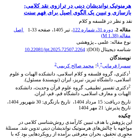
هرمنوتیک نواندیشان دینی در ترازوی نقد کلامی:
بازسازی و ‏تبیین یک الگوی اصیل برای فهم سنت
نقد و نظر در فلسفه و کلام
مقاله 2
،
دوره 31، شماره 122
، تیر 1405
، صفحه
1-33
اصل
مقاله (
1.38 M
)
نوع مقاله: علمی ـ پژوهشی
شناسه دیجیتال (DOI):
10.22081/jpt.2025.72507.2264
نویسندگان
2
1
*
سمیرا فرمانی
؛
محمد صالح کریمی
1
دکتری، گروه فلسفه و کلام اسلامی، دانشکده الهیات و علوم
اسلامی، دانشگاه تبریز، تبریز، ایران (نویسندهٔ مسئول).‏
2
دکتری تفسیر تطبیقی، گروه علوم قرآن وحدیث، دانشکده
الهیات و معارف اسلامی، دانشگاه قم، قم، ایران.
تاریخ دریافت
:
15 مرداد 1404
،
تاریخ بازنگری
:
30 شهریور 1404
،
تاریخ پذیرش
:
21 مهر 1404
چکیده
این پژوهش با هدف تبیین کارآمدی روش‌شناسی کلامی در
مواجهه با چالش‌های هرمنوتیک نواندیشان دینی تدوین شد. مسئلۀ
محوری تحقیق، بحران معرفتی برآمده از رویکردهایی بود که با