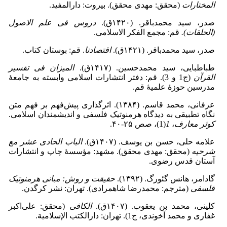
المختارات
(محقق: مهدی محقق). بیروت: دارالمفید.
صدر، سید محمدباقر. (۱۴۲۰ق).
دروس فی علم الاصول
(الحلقات).
قم: مجمع الفکر الاسلامی.
صدر، سید محمدباقر. (۱۴۲۱ق).
اقتصادنا
. قم: بوستان کتاب.
طباطبایی، سید محمدحسین. (۱۴۱۷ق).
المیزان فی تفسیر
القرآن
(ج1 و 3). قم: دفتر انتشارات اسلامی وابسته به جامعۀ
مدرسین حوزۀ علمیۀ قم.
عرفانی، محمد قاسم. (۱۳۸۴). اثرگذاری پیش‌فهم بر فهم متن
نگاه تطبیقی به دیدگاه هرمنوتیک فلسفی و اندیشمندان اسلامی.
کوثر معارف
،
1
(1)، صص ۲۵‑۴۰.
علامه حلی، حسن بن یوسف. (۱۴۰۷ق).
الباب الحادی عشر مع
شرحیه
(محقق: مهدی محقق). مشهد: مؤسسۀ چاپ و انتشارات
آستان قدس رضوی.
گادامر، هانس گئورگ. (۱۳۹۲).
حقیقت و روش: مبانی هرمنوتیک
فلسفی
(مترجم: محمدرضا شاهمرادی). تهران: نشر کرگدن.
کلینی، محمد بن یعقوب. (۱۴۰۷ق).
الکافی
(محقق: علی‌اکبر
غفاری و محمد آخوندی، ج1). تهران: دارالکتب الإسلامیة.