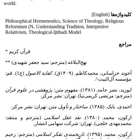
world.
کلیدواژه‌ها
[English]
Philosophical ‎Hermeneutics, Science of ‎Theology, Religious
‎Reformism (N, ‎Understanding Tradition, ‎Interpretive
Relativism, ‎Theological-Ijtihadi Model
مراجع
* قرآن کریم
** نهج‌البلاغه (مترجم: سید جعفر شهیدی)
آخوند خراسانی، محمدکاظم. (۱۴۰۹ق).
کفایة الاصول
(ج1). قم:
مؤسسه آل‌البیت^.
ابوزید، نصر حامد. (۱۳۸۱).
مفهوم متن: پژوهشی در علوم قرآن
(مترجم: مرتضی کریمی‌نیا). تهران: نشر مرکز.
احمدی، بابک. (۱۳۸۵).
ساختار و تأویل متن
. تهران: نشر مرکز.
ارکون، محمد. (۱۳۸۰).
نقد عقل اسلامی
(مترجم و منتقد:
محمدمهدی خلجی). تهران: شرکت سهامی انتشار.
ارکون، محمد. (۱۳۹۵).
تاریخمندی تفکر اسلامی
(مترجم: رحیم