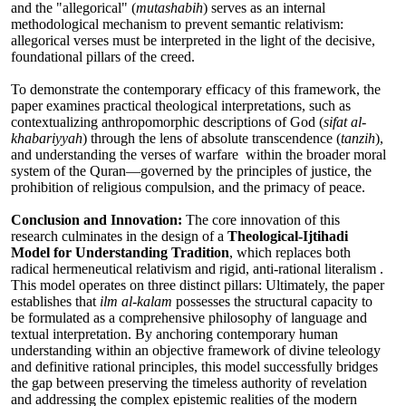
and the "allegorical" (
mutashabih
) serves as an internal
methodological mechanism to prevent semantic relativism:
allegorical verses must be interpreted in the light of the decisive,
foundational pillars of the creed.
To demonstrate the contemporary efficacy of this framework, the
paper examines practical theological interpretations, such as
contextualizing anthropomorphic descriptions of God (
sifat al-
khabariyyah
) through the lens of absolute transcendence (
tanzih
),
and understanding the verses of warfare within the broader moral
system of the Quran—governed by the principles of justice, the
prohibition of religious compulsion, and the primacy of peace.
Conclusion and Innovation:
The core innovation of this
research culminates in the design of a
Theological-Ijtihadi
Model for Understanding Tradition
, which replaces both
radical hermeneutical relativism and rigid, anti-rational literalism .
This model operates on three distinct pillars: Ultimately, the paper
establishes that
ilm al-kalam
possesses the structural capacity to
be formulated as a comprehensive philosophy of language and
textual interpretation. By anchoring contemporary human
understanding within an objective framework of divine teleology
and definitive rational principles, this model successfully bridges
the gap between preserving the timeless authority of revelation
and addressing the complex epistemic realities of the modern