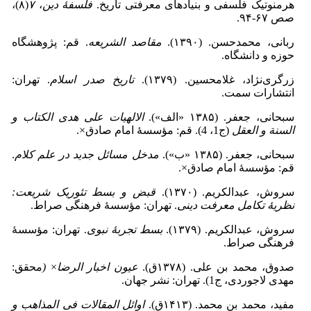
هرمنوتیک فلسفی و بنیادهای معرفتی تاریخ.
فلسفۀ دین
،
۷
(۸)،
صص ۶۷‑۹۴.
ربانی، محمدحسن. (۱۳۹۰).
مقاصد الشریعه
. قم: پژوهشگاه
حوزه و دانشگاه.
زرگری‌نژاد، غلامحسین. (۱۳۷۹).
تاریخ صدر اسلام
. تهران:
انتشارات سمت.
سبحانی، جعفر. (۱۳۸۵ «الف»).
الالهیات علی هدی الکتاب و
السنة و العقل
(ج1، 4). قم: مؤسسۀ امام صادق×.
سبحانی، جعفر. (۱۳۸۵ «ب»).
مدخل مسائل جدید در علم کلام
.
قم: مؤسسۀ امام صادق×.
سروش، عبدالکریم. (۱۳۷۰).
قبض و بسط تئوریک شریعت:
نظریۀ تکامل معرفت دینی
. تهران: مؤسسۀ فرهنگی صراط.
سروش، عبدالکریم. (۱۳۷۹).
بسط تجربۀ نبوی
. تهران: مؤسسۀ
فرهنگی صراط.
صدوق، محمد بن علی. (۱۳۷۸ق).
عیون اخبار الرضا
×
(
محقق:
مهدی لاجوردی، ج1). تهران: نشر جهان.
مفید، محمد بن محمد. (۱۴۱۳ق).
اوائل المقالات فی المذاهب و