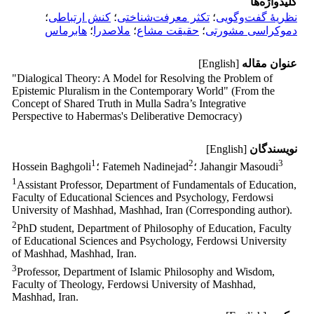
کلیدواژه‌ها
نظریۀ ‌گفت‌وگویی
؛
تکثر ‏معرفت‌شناختی
؛
کنش ‏ارتباطی
؛
دموکراسی مشورتی
؛
‏حقیقت مشاع
؛
ملاصدرا
؛
‏هابرماس
عنوان مقاله
[English]
‎"Dialogical Theory: A Model for Resolving the Problem of
‎Epistemic Pluralism in the Contemporary World" (From the
‎Concept of Shared Truth in Mulla Sadra’s Integrative
‎Perspective to Habermas's Deliberative Democracy)‎
نویسندگان
[English]
1
2
3
؛ Jahangir Masoudi
؛ Fatemeh Nadinejad
Hossein Baghgoli
1
Assistant Professor, Department of Fundamentals of Education,
Faculty of Educational Sciences and ‎Psychology, Ferdowsi
University of Mashhad, Mashhad, Iran (Corresponding author)‎‏.‏
2
PhD student, Department of Philosophy of Education, Faculty
of Educational Sciences and ‎Psychology, Ferdowsi University
of Mashhad, Mashhad, Iran‏.‏
3
Professor, Department of Islamic Philosophy and Wisdom,
Faculty of Theology, Ferdowsi University ‎of Mashhad,
Mashhad, Iran‏.‏