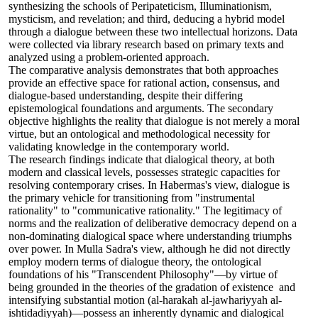
synthesizing the schools of Peripateticism, Illuminationism,
mysticism, and revelation; and third, deducing a hybrid model
through a dialogue between these two intellectual horizons. Data
were collected via library research based on primary texts and
analyzed using a problem-oriented approach.
The comparative analysis demonstrates that both approaches
provide an effective space for rational action, consensus, and
dialogue-based understanding, despite their differing
epistemological foundations and arguments. The secondary
objective highlights the reality that dialogue is not merely a moral
virtue, but an ontological and methodological necessity for
validating knowledge in the contemporary world.
The research findings indicate that dialogical theory, at both
modern and classical levels, possesses strategic capacities for
resolving contemporary crises. In Habermas's view, dialogue is
the primary vehicle for transitioning from "instrumental
rationality" to "communicative rationality." The legitimacy of
norms and the realization of deliberative democracy depend on a
non-dominating dialogical space where understanding triumphs
over power. In Mulla Sadra's view, although he did not directly
employ modern terms of dialogue theory, the ontological
foundations of his "Transcendent Philosophy"—by virtue of
being grounded in the theories of the gradation of existence and
intensifying substantial motion (al-harakah al-jawhariyyah al-
ishtidadiyyah)—possess an inherently dynamic and dialogical