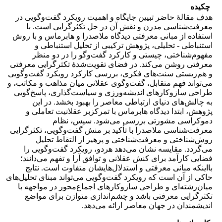
چکیده
هدف مقالۀ حاضر تبیین جایگاه و اهمیت رویکرد گفت‌وگویی در
معرفت‌شناسی مدرن و نقش آن در حل تکثرگرایی است. با
استفاده از مبانی معرفتی دیدگاه ملاصدرا و هابرماس و با روش
استنباطی - تحلیلی، پژوهش ترکیبی از تحلیل استنباطی و
مفهوم‌شناختی، چیستی و کارکرد گفت‌وگو را در دو منظر
معرفتی روشن می‌کند. در فضای تقویت‌شدۀ تکثرگرایی معرفتی
و هم‌زیستی سنت‌های فکری، بررسی کارکرد رویکرد گفت‌وگویی
می‌تواند فهم متقابل، گفت‌وگوی عقلانی میان مذاهب و مکاتب، و
طراحی سازوکارهای اندیشه‌ورزی و سیاست‌گذاری، پاسخ‌گویی
به چالش‌های دنیای ارتباطی معاصر را بهبود بخشد. در این
پژوهش، ابتدا دیدگاه هابرماس با تمرکزبر عقلانیت تعاملی و
دموکراسی مشورتی بررسی می‌شود. سپس، نظام
معرفت‌شناسی ملاصدرا با تأکید بر منش گفت‌وگویی، تکثرگرایی
روش‌شناختی و معرفت‌شناختی و پرهیز از التقاط تحلیل
می‌گردد. مقایسه نشان می‌دهد هردو، رویکرد گفت‌وگویی را
فضایی کارآمد برای کنش عقلانی و توافق آرا و تفهم می‌دانند؛
بااینکه مبانی معرفتی و استدلال‌هایشان متفاوت است. نتایج
حاکی از آن است که رویکرد گفت‌وگویی می‌تواند مبنای تحلیل‌های
میان‌رشته‌ای و طراحی سازوکارهای اجماع‌محور در مواجهه با
تکثرگرایی معرفتی باشد و چشم‌اندازی متوازن برای مواضع
اندیشمندان در جهان معاصر ارائه می‌دهد.