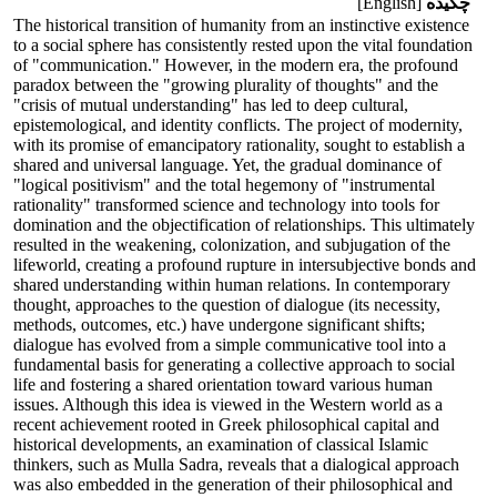
چکیده
[English]
The historical transition of humanity from an instinctive existence
to a social sphere has consistently rested upon the vital foundation
of "communication." However, in the modern era, the profound
paradox between the "growing plurality of thoughts" and the
"crisis of mutual understanding" has led to deep cultural,
epistemological, and identity conflicts. The project of modernity,
with its promise of emancipatory rationality, sought to establish a
shared and universal language. Yet, the gradual dominance of
"logical positivism" and the total hegemony of "instrumental
rationality" transformed science and technology into tools for
domination and the objectification of relationships. This ultimately
resulted in the weakening, colonization, and subjugation of the
lifeworld, creating a profound rupture in intersubjective bonds and
shared understanding within human relations. In contemporary
thought, approaches to the question of dialogue (its necessity,
methods, outcomes, etc.) have undergone significant shifts;
dialogue has evolved from a simple communicative tool into a
fundamental basis for generating a collective approach to social
life and fostering a shared orientation toward various human
issues. Although this idea is viewed in the Western world as a
recent achievement rooted in Greek philosophical capital and
historical developments, an examination of classical Islamic
thinkers, such as Mulla Sadra, reveals that a dialogical approach
was also embedded in the generation of their philosophical and