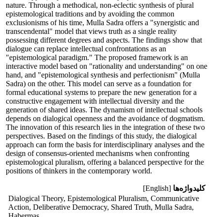
nature. Through a methodical, non-eclectic synthesis of plural
epistemological traditions and by avoiding the common
exclusionisms of his time, Mulla Sadra offers a "synergistic and
transcendental" model that views truth as a single reality
possessing different degrees and aspects. The findings show that
dialogue can replace intellectual confrontations as an
"epistemological paradigm." The proposed framework is an
interactive model based on "rationality and understanding" on one
hand, and "epistemological synthesis and perfectionism" (Mulla
Sadra) on the other. This model can serve as a foundation for
formal educational systems to prepare the new generation for a
constructive engagement with intellectual diversity and the
generation of shared ideas. The dynamism of intellectual schools
depends on dialogical openness and the avoidance of dogmatism.
The innovation of this research lies in the integration of these two
perspectives. Based on the findings of this study, the dialogical
approach can form the basis for interdisciplinary analyses and the
design of consensus-oriented mechanisms when confronting
epistemological pluralism, offering a balanced perspective for the
positions of thinkers in the contemporary world.
کلیدواژه‌ها
[English]
Dialogical Theory, ‎Epistemological Pluralism, ‎Communicative
Action, ‎Deliberative Democracy, ‎Shared Truth, Mulla ‎Sadra,
Habermas