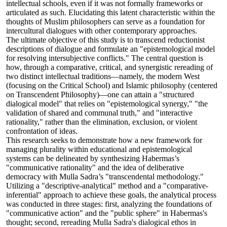
intellectual schools, even if it was not formally frameworks or
articulated as such. Elucidating this latent characteristic within the
thoughts of Muslim philosophers can serve as a foundation for
intercultural dialogues with other contemporary approaches.
The ultimate objective of this study is to transcend reductionist
descriptions of dialogue and formulate an "epistemological model
for resolving intersubjective conflicts." The central question is
how, through a comparative, critical, and synergistic rereading of
two distinct intellectual traditions—namely, the modern West
(focusing on the Critical School) and Islamic philosophy (centered
on Transcendent Philosophy)—one can attain a "structured
dialogical model" that relies on "epistemological synergy," "the
validation of shared and communal truth," and "interactive
rationality," rather than the elimination, exclusion, or violent
confrontation of ideas.
This research seeks to demonstrate how a new framework for
managing plurality within educational and epistemological
systems can be delineated by synthesizing Habermas’s
"communicative rationality" and the idea of deliberative
democracy with Mulla Sadra’s "transcendental methodology."
Utilizing a "descriptive-analytical" method and a "comparative-
inferential" approach to achieve these goals, the analytical process
was conducted in three stages: first, analyzing the foundations of
"communicative action" and the "public sphere" in Habermas's
thought; second, rereading Mulla Sadra's dialogical ethos in