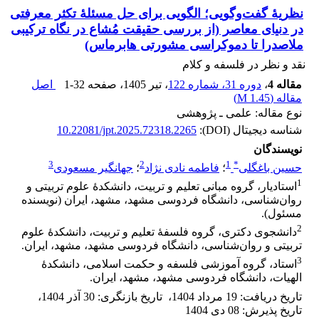
نظریۀ گفت‌وگویی؛ الگویی برای حل مسئلۀ تکثر معرفتی
در دنیای معاصر ‏‏(از بررسی حقیقت مُشاع در نگاه ترکیبی
ملاصدرا تا دموکراسی مشورتی هابرماس)‏
نقد و نظر در فلسفه و کلام
مقاله 4
،
دوره 31، شماره 122
، تیر 1405
، صفحه
1-32
اصل
مقاله (
1.45 M
)
نوع مقاله: علمی ـ پژوهشی
شناسه دیجیتال (DOI):
10.22081/jpt.2025.72318.2265
نویسندگان
3
2
1
*
حسین باغگلی
؛
فاطمه نادی نژاد
؛
جهانگیر مسعودی
1
استادیار، گروه مبانی تعلیم و تربیت، دانشکدۀ علوم تربیتی و
روان‌شناسی، دانشگاه فردوسی مشهد، مشهد، ایران (نویسنده
مسئول). ‏
2
دانشجوی دکتری، گروه فلسفۀ تعلیم و تربیت، دانشکدۀ علوم
تربیتی و روان‌شناسی، دانشگاه فردوسی مشهد، مشهد، ایران. ‏
3
استاد، گروه آموزشی فلسفه و حکمت اسلامی، دانشکدۀ
الهیات، دانشگاه فردوسی مشهد، مشهد، ایران. ‏
تاریخ دریافت
:
19 مرداد 1404
،
تاریخ بازنگری
:
30 آذر 1404
،
تاریخ پذیرش
:
08 دی 1404