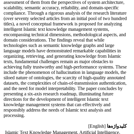
assessment of them from the perspectives of system architecture,
scalability, semantic accuracy, reliability, and domain-specific
compliance. Through a rigorous analysis of the research literature
(over seventy selected articles from an initial pool of two hundred
titles), a novel conceptual framework is proposed for analyzing
intelligent Islamic text knowledge management systems,
encompassing technical dimensions, methodological aspects, and
domain considerations. The findings reveal that while
technologies such as semantic knowledge graphs and large
language models have demonstrated remarkable capabilities in
organizing, retrieving, and generating knowledge from Islamic
texts, fundamental challenges remain as major obstacles to
achieving fully trustworthy and high-performance systems. These
include the phenomenon of hallucination in language models, the
siloed nature of ontologies, the scarcity of high-quality annotated
datasets, the complexities of chain-of-transmission authentication,
and the need for model interpretability. The paper concludes by
presenting a six-axis research roadmap, illuminating future
directions for the development of intelligent Islamic text
knowledge management systems that can effectively and
responsibly address the needs of Islamic text analysis and
processing.
کلیدواژه‌ها
[English]
Islamic Text Knowledge Management, Artificial Intelligence,