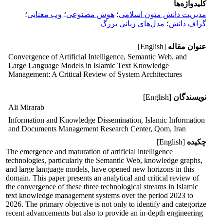
کلیدواژه‌ها
مدیریت دانش متون اسلامی
؛
هوش مصنوعی
؛
وب معنایی
؛
گراف دانش
؛
مدل‌های زبانی بزرگ
عنوان مقاله
[English]
Convergence of Artificial Intelligence, Semantic Web, and
Large Language Models in Islamic Text Knowledge
Management: A Critical Review of System Architectures
نویسندگان
[English]
Ali Mirarab
Information and Knowledge Dissemination, Islamic Information
and Documents Management Research Center, Qom, Iran
چکیده
[English]
The emergence and maturation of artificial intelligence
technologies, particularly the Semantic Web, knowledge graphs,
and large language models, have opened new horizons in this
domain. This paper presents an analytical and critical review of
the convergence of these three technological streams in Islamic
text knowledge management systems over the period 2023 to
2026. The primary objective is not only to identify and categorize
recent advancements but also to provide an in-depth engineering