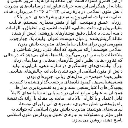
در این قلمرو گشوده است. این مقاله به ارائهٔ یک مرور تحلیلی و
نقادانه از همگرایی این سه جریان فناورانه در سامانه‌های مدیریت
دانش متون اسلامی در بازهٔ زمانی ۲۰۲۳ تا ۲۰۲۶ می‌پردازد. هدف
اصلی، نه تنها شناسایی و دسته‌بندی پیشرفت‌های اخیر، بلکه
ارزیابی عمیق و مهندسی آنها از منظر معماری سیستم، قابلیت
مقیاس‌پذیری، دقت معنایی، قابلیت اطمینان و انطباق با الزامات
دامنه است. با تحلیل دقیق نوشتارهای پژوهشی (بیش از هفتاد
مقالهٔ گزینش‌شده از میان دویست عنوان اولیه)، یک چهارچوب
مفهومی نوین برای تحلیل سامانه‌های مدیریت دانش متون
اسلامی هوشمند ارائه می‌شود که ابعاد فنی، روش‌شناختی و
ملاحظات دامنه را دربرمی‌گیرد. یافته‌ها نشان می‌دهد که در حالی
که فناوری‌هایی نظیر دانش‌نگاره‌های معنایی و مدل‌های زبانی
بزرگ توانمندی‌های چشمگیری در سازماندهی، بازیابی و تولید
دانش از متون اسلامی از خود نشان داده‌اند، چالش‌های بنیادینی
نظیر پدیدهٔ «توهم» در مدل‌های زبانی، جزیره‌ای بودن
هستی‌شناسی‌ها، کمبود داده‌های برچسب‌گذاری‌شده با کیفیت،
پیچیدگی‌های اعتبارسنجی سند و نیاز به تفسیرپذیری مدل‌ها،
همچنان به عنوان موانع اصلی در دستیابی به سامانه‌های کاملاً
قابل اعتماد و با کارایی بالا باقی مانده‌اند. مقاله با ارائهٔ یک نقشهٔ
راه پژوهشی شش محوری، مسیرهای آتی را برای توسعهٔ
سامانه‌های هوشمند مدیریت دانش متون اسلامی که بتوانند به
طور مؤثر و مسئولانه به نیازهای تحلیل و پردازش متون اسلامی
پاسخ دهند، روشن می‌سازد.