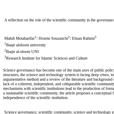
A reflection on the role of the scientific community in the governanc
1
2
3
؛ Ehsan Rahimi
؛ Hosein Souzanchi
Mahdi Motaharifar
1
Baqir aloloom university
2
Baqir al-oloom UNI
3
Research Institute for Islamic Sciences and Culture
Science governance has become one of the main axes of public policy
structures, the science and technology system is facing deep crises, in
argumentative method and a review of the literature and background on 
lack of a coherent, independent, and critiqueable scientific communit
mechanisms with scientific institutions lead to the production of form
a sustainable scientific community, the article proposes a conceptual 
independence of the scientific institution.
Science governance, scientific community, science and technology pol