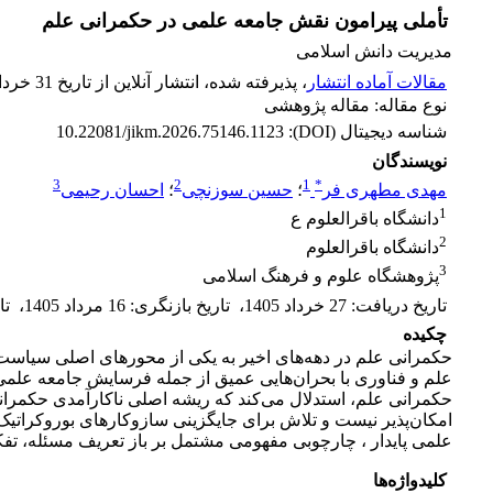
تأملی پیرامون نقش جامعه علمی در حکمرانی علم
مدیریت دانش اسلامی
مقالات آماده انتشار
، پذیرفته شده، انتشار آنلاین از تاریخ 31 خرداد 1405
نوع مقاله: مقاله پژوهشی
شناسه دیجیتال (DOI):
10.22081/jikm.2026.75146.1123
نویسندگان
3
2
1
*
مهدی مطهری فر
؛
حسین سوزنچی
؛
احسان رحیمی
1
دانشگاه باقرالعلوم ع
2
دانشگاه باقرالعلوم
3
پژوهشگاه علوم و فرهنگ اسلامی
تاریخ دریافت
:
27 خرداد 1405
،
تاریخ بازنگری
:
16 مرداد 1405
،
تا
چکیده
حکمرانی علم در دهه‌های اخیر به یکی از محورهای اصلی سیاست‌گ
علم و فناوری با بحران‌هایی عمیق از جمله فرسایش جامعه علمی،
حکمرانی علم، استدلال می‌کند که ریشه اصلی ناکارآمدی حکمران
امکان‌پذیر نیست و تلاش برای جایگزینی سازوکارهای بوروکراتیک 
علمی پایدار ، چارچوبی مفهومی مشتمل بر باز تعریف مسئله، تفک
کلیدواژه‌ها