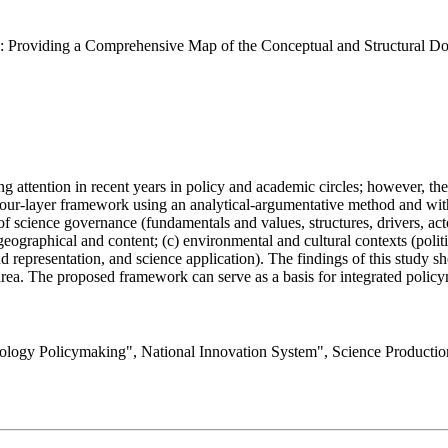
: Providing a Comprehensive Map of the Conceptual and Structural D
ing attention in recent years in policy and academic circles; however, t
a four-layer framework using an analytical-argumentative method and wi
f science governance (fundamentals and values, structures, drivers, act
geographical and content; (c) environmental and cultural contexts (politi
nd representation, and science application). The findings of this study 
 area. The proposed framework can serve as a basis for integrated polic
gy Policymaking", National Innovation System", Science Production",