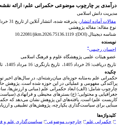
درآمدی بر چارچوب موضوعی حکمرانی علم: ارائه نقشه‌ا
مدیریت دانش اسلامی
مقالات آماده انتشار
، پذیرفته شده، انتشار آنلاین از تاریخ 31 خرداد 1405
نوع مقاله: مقاله پژوهشی
شناسه دیجیتال (DOI):
10.22081/jikm.2026.75136.1119
نویسنده
*
احسان رحیمی
عضو هیئات علمی پژوهشگاه علوم و فرهنگ اسلامی
تاریخ دریافت
:
26 خرداد 1405
،
تاریخ بازنگری
:
16 مرداد 1405
،
تا
چکیده
حکمرانی علم به‌مثابه حوزه‌ای میان‌رشته‌ای، در سال‌های اخی
پراکندگی مفهومی و عملیاتی در این حوزه شده است. پژوهش حاضر 
چارچوب شامل: (الف) ابعاد حکمرانی علم (مبانی و ارزش‌ها، سا
جغرافیایی و محتوایی؛ (ج) بسترهای محیطی و فرانهادی (سیاست، اق
کاربست علم) است. یافته‌های این پژوهش نشان می‌دهد که حکمرانی
مبنایی برای سیاست‌گذاری یکپارچه، پژوهش‌های تطبیقی و ارزیابی
کلیدواژه‌ها
"
؛
حکمرانی علم"
؛
چارچوب موضوعی"
؛
سیاست‌گذاری علم و فن