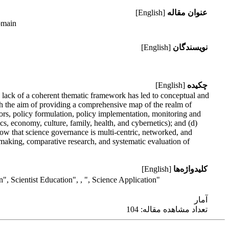
عنوان مقاله
[English]
omain
نویسندگان
[English]
چکیده
[English]
he lack of a coherent thematic framework has led to conceptual and
th the aim of providing a comprehensive map of the realm of
ors, policy formulation, policy implementation, monitoring and
cs, economy, culture, family, health, and cybernetics); and (d)
show that science governance is multi-centric, networked, and
ymaking, comparative research, and systematic evaluation of
کلیدواژه‌ها
[English]
 Scientist Education", , ", Science Application"
آمار
تعداد مشاهده مقاله: 104