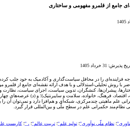
ی جامع از قلمرو مفهومی و ساختاری
ریخ پذیرش
:
31 خرداد 1405
ر توجه فزاینده‌ای را در محافل سیاست‌گذاری و آکادمیک به خود جلب
با روش تحلیلی-استدلالی و با هدف ارائه نقشه‌ای جامع از قلمرو موض
ختارها، پیشران‌ها، کنشگران، تدوین سیاست، اجرای سیاست، نظارت و 
تصاد، فرهنگ، خانواده، سلامت و سایبرنتیک)؛ و (د) عرصه‌های چهارگان
 علم ماهیتی چندمرکزی، شبکه‌ای و هم‌افزا دارد و نمی‌توان آن را به
 نظام‌مند حکمرانی علم در سطح ملّی و بین‌المللی قرار گیرد.
اوری"
؛
نظام ملّی نوآوری"
؛
تولید علم"
؛
تربیت عالم"
؛
، "
؛
کاربست علم