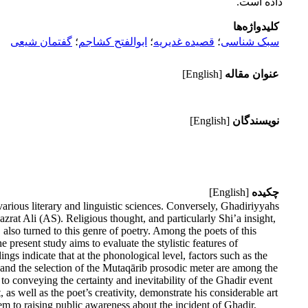
داده است.
کلیدواژه‌ها
سبک شناسی
؛
قصیده غدیریه
؛
ابوالفتح کشاجم
؛
گفتمان شیعی
عنوان مقاله
[English]
نویسندگان
[English]
چکیده
[English]
 various literary and linguistic sciences. Conversely, Ghadiriyyahs
at Ali (AS). Religious thought, and particularly Shi’a insight,
, also turned to this genre of poetry. Among the poets of this
present study aims to evaluate the stylistic features of
gs indicate that at the phonological level, factors such as the
 and the selection of the Mutaqārib prosodic meter are among the
s to conveying the certainty and inevitability of the Ghadir event
as well as the poet’s creativity, demonstrate his considerable art
poem to raising public awareness about the incident of Ghadir,