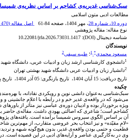
سبک‌شناسی غدیریه‌ی کشاجم بر اساس نظریه‌ی شمیسا
مطالعات ادبی متون اسلامی
دوره 10، شماره 28
، مهر 1404
، صفحه
61-84
اصل مقاله (
470 K
نوع مقاله: مقاله پژوهشی
شناسه دیجیتال (DOI):
10.22081/jrla.2026.73031.1417
نویسندگان
2
1
*
مسعود محمدی
؛
طیبه سیفی
1
دانشجوی کارشناسی ارشد زبان و ادبیات عربی، دانشگاه شهید 
2
دانشیار زبان و ادبیات عربی دانشگاه شهید بهشتی تهران
تاریخ دریافت
:
15 آبان 1404
،
تاریخ بازنگری
:
05 آذر 1404
،
تاریخ 
چکیده
سبک‌شناسی به‌عنوان دانشی نوین و رویکردی نقادانه، با بهره‌مند
می‌شود که در واقعه‌ی غدیر خم و در رابطه با اعلام جانشینی و
ویژه برخوردار بوده و ادیبان دوره‌ی عباسی نیز متأثر از باورهای 
کشاجم است؛ شاعری که اصالتی یهودی داشت. مقاله‌ی حاضر با ا
آن بر اساس الگوی سیروس شمیسا برآمده است. یافته‌های پژوهش
«لامِ مقیّده» و نیز انتخاب بحر عروضی متقارب، از مهم‌ترین ش
قطعیت و حتمی بودن واقعه‌ی غدیر، بدون هیچ‌گونه شبهه و تردیدی،
وی در به‌کارگیری عناصر و آرایه‌های ادبی در این قصیده است. د