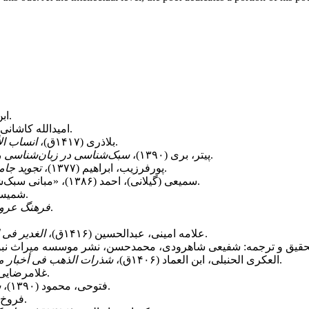
، چاپ سوم، بیروت: دارصادر.
ابن 
، چاپ اول، تهران: انتشارات ناس.
امیدالله کاشانی، عب
تحقیق سهیل زکار و ریاض الزرکلی، بیروت: دارالفکر.
بلاذری (۱۴۱۷ق)،
انساب ال
ترجمۀ مریم خوزان و حسین پاینده، تهران: نشر نی.
پیتر، بری (۱۳۹۰)،
سبک‌شناسی در زبان‌شناسی و 
، تهران: سازمان مطالعه و تدوین کتب علوم انسانی (سمت).
پورفرزیب، ابراهیم (۱۳۷۷)،
تجوید جام
سمیعی (گیلانی)، احمد (۱۳۸۶)، «مبانی سبک‌شناسی شعر»، فصلنامۀ ادب‌پژوهی، شمارۀ دوم، صص ۴۹-۷۶.
، تهران: نشر فردوس.
شمیسا، 
، چاپ سوم، تهران: انتشارات فردوس.
فرهنگ عر
قم: مرکز الغدیر للدراسات الإسلامیه.
علامه امینی، عبدالحسین (۱۴۱۶ق)،
الغدیر فی 
، تحقیق محمود الأرناووط، دمشق-بیروت: دار ابن کثیر.
العکری الحنبلی، ابن العماد (۱۴۰۶ق)،
شذرات الذهب فی أخبار 
، تهران: نشر جامی.
غلامرضایی، مح
: نظریه‌ها، رویکردها و روش‌ها، تهران: نشر سخن.
فتوحی، محمود (۱۳۹۰)،
س
، بیروت: دار العلم للملایین.
فروخ، عم