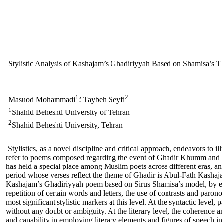
Stylistic Analysis of Kashajam’s Ghadiriyyah Based on Shamisa’s 
1
2
؛ Taybeh Seyfi
Masuod Mohammadi
1
Shahid Beheshti University of Tehran
2
Shahid Beheshti University, Tehran
Stylistics, as a novel discipline and critical approach, endeavors to 
refer to poems composed regarding the event of Ghadir Khumm and in 
has held a special place among Muslim poets across different eras, and 
period whose verses reflect the theme of Ghadir is Abul-Fath Kashajam,
Kashajam’s Ghadiriyyah poem based on Sirus Shamisa’s model, by examini
repetition of certain words and letters, the use of contrasts and pa
most significant stylistic markers at this level. At the syntactic level
without any doubt or ambiguity. At the literary level, the coherence an
and capability in employing literary elements and figures of speech in 