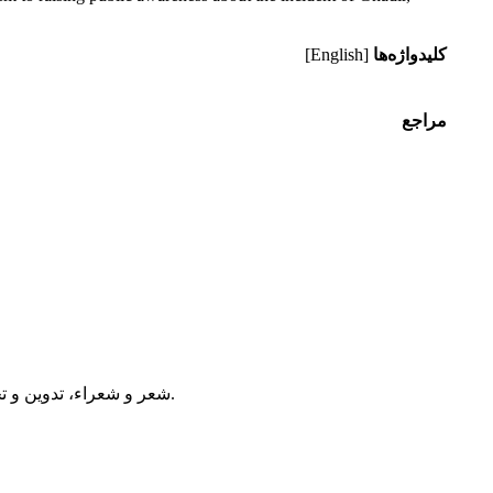
کلیدواژه‌ها
[English]
مراجع
__________، (1432ق)، شعر و شعراء، تدوین و تحقیق و ترجمه: شفیعی شاهرودی، محمدحسن، نشر موسسه میراث نبوت، قم، سلسله موضوعات الغدیر 26.