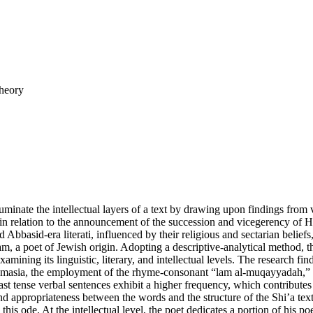
Theory
illuminate the intellectual layers of a text by drawing upon findings from
relation to the announcement of the succession and vicegerency of Hazr
Abbasid-era literati, influenced by their religious and sectarian beliefs
 a poet of Jewish origin. Adopting a descriptive-analytical method, the 
ng its linguistic, literary, and intellectual levels. The research findin
ronomasia, the employment of the rhyme-consonant “lam al-muqayyadah,”
, past tense verbal sentences exhibit a higher frequency, which contribute
d appropriateness between the words and the structure of the Shi’a text, 
this ode. At the intellectual level, the poet dedicates a portion of his 