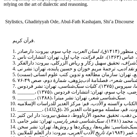
relying on the art of dialectic and reasoning.
Stylistics, Ghadiriyyah Ode, Abul-Fath Kashajam, Shi’a Discourse
قرآن کریم.
منظور (۱۴۱۴ق)،
لسان العرب
اس (۱۳۶۳)،
علم قرائت
أشراف،
نقد ادبی،
ع
سیروس (۱۳۷۵)،
کلیات سبک‌شناسی
وضی
_______، (۱۳۷۵)،
، تهران: نشر میترا.
سبک‌شناسی شعر
_______، (۱۳۸۸)،
الکتاب و السنه و الأدب،
من ذهب
مد (۱۳۸۱)،
سبک‌شناسی شعر پارسی
بک‌شناسی
ر (۱۹۸۴م)،
تاریخ الأدب العربی