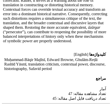
correction. Rather, it serves as a warning about the role of
translation in constructing or distorting historical memory.
Contextual forces can override textual accuracy and transform an
error into a dominant historical narrative. Consequently, correcting
such distortions requires a simultaneous critique of the text, the
translation, and the broader contextual and discursive layers that
shaped them. Restoring the more accurate equivalent,
āzārgar
(“persecutor”), can contribute to reopening the possibility of more
balanced interpretations of history only when these mechanisms
of symbolic power are properly understood.
کلیدواژه‌ها
[English]
Muḥammad-Bāqir Majlisī, Edward Browne, Ghulām-Reḍā
Rashīd Yāsmī, translation criticism, contextual power, discourse,
historiography, Safavid period
مراجع
آمار
تعداد مشاهده مقاله: 47
تعداد دریافت فایل اصل مقاله: 45