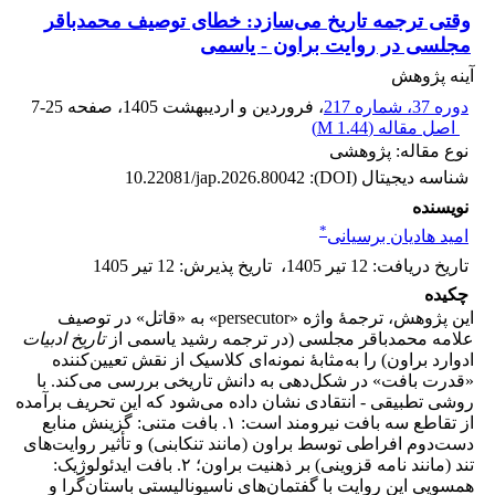
وقتی ترجمه تاریخ می‌سازد: خطای توصیف محمدباقر
مجلسی در روایت براون - یاسمی
آینه پژوهش
دوره 37، شماره 217
، فروردین و اردیبهشت 1405
، صفحه
7-25
اصل مقاله (
1.44 M
)
نوع مقاله: پژوهشی
شناسه دیجیتال (DOI):
10.22081/jap.2026.80042
نویسنده
*
امید هادیان برسیانی
تاریخ دریافت
:
12 تیر 1405
،
تاریخ پذیرش
:
12 تیر 1405
چکیده
این پژوهش، ترجمۀ واژه «persecutor» به «قاتل» در توصیف
علامه محمدباقر مجلسی (در ترجمه رشید یاسمی از
تاریخ ادبیات
ادوارد براون) را به‌مثابۀ نمونه‌ای کلاسیک از نقش تعیین‌کننده
«قدرت بافت» در شکل‌دهی به دانش تاریخی بررسی می‌کند. با
روشی تطبیقی - انتقادی نشان داده می‌شود که این تحریف برآمده
از تقاطع سه بافت نیرومند است: ۱. بافت متنی: گزینش منابع
دست‌دوم افراطی توسط براون (مانند تنکابنی) و تأثیر روایت‌های
تند (مانند نامه قزوینی) بر ذهنیت براون؛ ۲. بافت ایدئولوژیک:
همسویی این روایت با گفتمان‌های ناسیونالیستی باستان‌گرا و