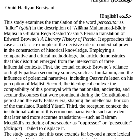
Omid Hadiyan Bersiyani
چکیده
[English]
This study examines the translation of the word
persecutor
as
“killer” (
qātil
) in the description of ‛Allāma Muḥammad-Bāqir
Majlisī in Ghulām-Reḍā Rashīd Yāsmī’s Persian translation of
Edward Browne’s
A Literary History of Persia
. It approaches this
case as a classic example of the decisive role of contextual power
in the construction of historical knowledge. Employing a
comparative and critical methodology, the article demonstrates
that this distortion emerged from the intersection of three
influential contexts. First, the textual context: Browne’s reliance
on highly partisan secondary sources, such as Tunikābunī, and the
influence of polemical narratives, including Qazvīnī’s letter, on his
perception of Majlisī. Second, the ideological context: the
compatibility of this portrayal with the nationalist, ancientist, and
secular discourses that were prominent during the Constitutional
period and the early Pahlavi era, shaping the intellectual horizon
of the translator, Rashīd Yāsmī. Third, the reception context: the
institutionalization of this erroneous narrative to such an extent
that later and more accurate translations—such as Bahrām
Meqdādī’s rendering of
persecutor
as “oppressor” or “persecutor”
(
āzārgar
)—failed to displace it.
The study argues that this case extends far beyond a mere lexical