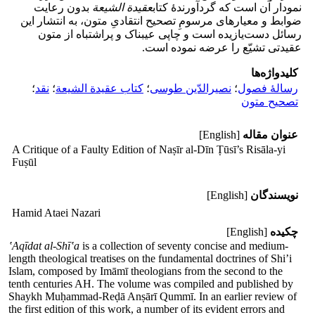
نمودار آن است که گردآورندۀ کتاب
عقیدة الشیعة
بدون رعایت
ضوابط و معیارهای مرسومِ تصحیح انتقادیِ متون، به انتشار این
رسائل دست‌یازیده است و چاپی عیبناک و پراشتباه از متون
عقیدتی تشیّع را عرضه نموده است.
کلیدواژه‌ها
رسالۀ فصول
؛
نصیرالدّین طوسی
؛
کتاب عقیدة الشیعة
؛
نقد
؛
تصحیح متون
عنوان مقاله
[English]
A Critique of a Faulty Edition of Naṣīr al-Dīn Ṭūsī’s Risāla-yi
Fuṣūl
نویسندگان
[English]
Hamid Ataei Nazari
چکیده
[English]
‛Aqīdat al-Shī‛a
is a collection of seventy concise and medium-
length theological treatises on the fundamental doctrines of Shi’i
Islam, composed by Imāmī theologians from the second to the
tenth centuries AH. The volume was compiled and published by
Shaykh Muḥammad-Reḍā Anṣārī Qummī. In an earlier review of
the first edition of this work, a number of its evident errors and