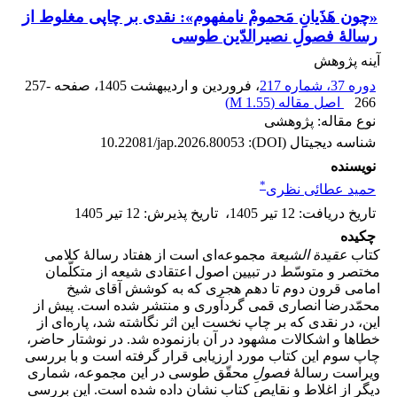
«چون هَذَیانِ مَحمومْ نامفهوم»: نقدی بر چاپی مغلوط از
رسالۀ فصولِ نصیرالدّین طوسی
آینه پژوهش
دوره 37، شماره 217
، فروردین و اردیبهشت 1405
، صفحه
257-
266
اصل مقاله (
1.55 M
)
نوع مقاله: پژوهشی
شناسه دیجیتال (DOI):
10.22081/jap.2026.80053
نویسنده
*
حمید عطائی نظری
تاریخ دریافت
:
12 تیر 1405
،
تاریخ پذیرش
:
12 تیر 1405
چکیده
کتاب
عقیدة الشیعة
مجموعه‌ای است از هفتاد رسالۀ کلامی
مختصر و متوسّط در تبیین اصول اعتقادی شیعه از متکلّمان
امامی قرون دوم تا دهم هجری که به کوشش آقای شیخ
محمّدرضا انصاری قمی گردآوری و منتشر شده است. پیش از
این، در نقدی که بر چاپ نخست این اثر نگاشته شد، پاره‌ای از
خطاها و اشکالات مشهود در آن بازنموده شد. در نوشتار حاضر،
چاپ سوم این کتاب مورد ارزیابی قرار گرفته است و با بررسی
ویراست رسالۀ
فصولِ
محقّق طوسی در این مجموعه، شماری
دیگر از اغلاط و نقایص کتاب نشان داده شده است. این بررسی