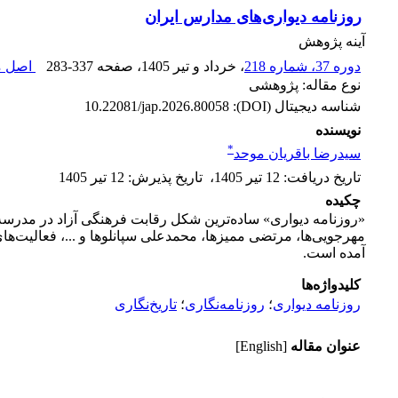
روزنامه دیواری‌های مدارس ایران
آینه پژوهش
دوره 37، شماره 218
، خرداد و تیر 1405
، صفحه
283-337
اصل مق
نوع مقاله: پژوهشی
شناسه دیجیتال (DOI):
10.22081/jap.2026.80058
نویسنده
*
سیدرضا باقریان موحد
تاریخ دریافت
:
12 تیر 1405
،
تاریخ پذیرش
:
12 تیر 1405
چکیده
«روزنامه دیواری» ساده‌ترین شکل رقابت فرهنگی آزاد در مدرسه ا
آمده است.
کلیدواژه‌ها
روزنامه دیواری
؛
روزنامه‌نگاری
؛
تاریخ‌نگاری
عنوان مقاله
[English]