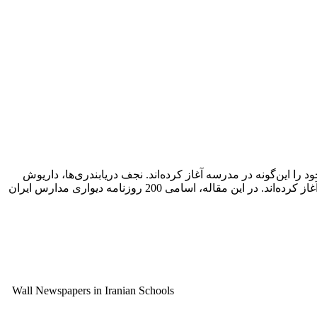
ا این‌گونه در مدرسه آغاز کرده‌اند. نجف دریابندری‌ها، داریوش
مهرجویی‌ها، مرتضی ممیزها، محمدعلی سپانلوها و ...، فعالیت‌های هنری و ادبی خود را از همین روزنامه دیواری‌ها و نشریات مدرسه‌ای آغاز کرده‌اند. در این مقاله، اسامی 200 روزنامه دیواری مدارس ایران
Wall Newspapers in Iranian Schools