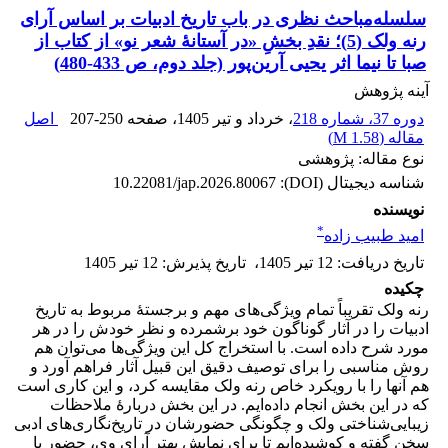
سلسله‌مباحث نظری در باب تاریخ ادبیات بر اساس آرای
رنه ولک (5)؛ نقدِ بخشِ «در آستانۀ شعر نو» از کتاب از
صبا تا نیما اثر یحیی آرین‌پور (جلد دوم، ص 433-480)
آینه پژوهش
دوره 37، شماره 218
، خرداد و تیر 1405
، صفحه
207-250
اصل
مقاله (
1.58 M
)
نوع مقاله: پژوهشی
شناسه دیجیتال (DOI):
10.22081/jap.2026.80067
نویسنده
*
امید طبیب زاده
تاریخ دریافت
:
12 تیر 1405
،
تاریخ پذیرش
:
12 تیر 1405
چکیده
رنه ولک تقریباً تمام ویژگی‌های مهم و برجستۀ مربوط به تاریخ
ادبیات را در آثار گوناگون خود برشمرده و نظر خودش را در هر
مورد شرح داده است. با استخراج کل این ویژگی‌ها می‌توان هم
روش مناسبی را برای توصیف دقیق این قبیل آثار فراهم آورد و
هم آنها را با رویکرد خاص رنه ولک مقایسه کرد، و این کاری است
که در این بخش انجام داده‌ایم. در این بخش دربارۀ ملاحظات
زیبایی‌شناختی ولک و چگونگی حضورشان در تاریخ‌نگاری‌های ادبی
سخن گفته و ‌کوشیده‌ایم تا برای نمایش بهتر آرای وی، حضور یا