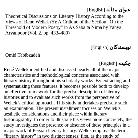
عنوان مقاله
[English]
Theoretical Discussions on Literary History According to the
Views of René Wellek (5): A Critique of the Section “On the
Threshold of Modern Poetry” in Az Ṣaba ta Nima by Yahya
Aryanpoor (Vol. 2, pp. 433–480)
نویسندگان
[English]
Omid Tabibzadeh
چکیده
[English]
René Wellek identified and discussed nearly all of the major
characteristics and methodological concerns associated with
literary history throughout his scholarly works. By extracting and
systematizing these features, it becomes possible both to develop
an effective framework for the precise description of literary
histories and to evaluate such works from the perspective of
Wellek’s critical approach. This study undertakes precisely such
an examination. The present installment focuses on Wellek’s
aesthetic considerations and their place within literary
historiography. In order to illustrate his views more concretely, the
study investigates the presence or absence of these principles in a
major work of Persian literary history. Wellek employs the term
“literary history” in two distinct senses: first, as the study of