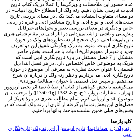
عدم حضور این ملاحظات و ویژگی‌ها را عملاً در یک کتاب تاریخ
ادبیات فارسی نشان دهیم. رنه ولک از اصطلاح «تاریخ ادبیات» در
دو معنای متفاوت استفاده می‌کند: یکی در معنای بررسی تاریخ
سنت‌های ادبی و انواع ادبی و تاریخ مشاهیر ادبی و غیره در زبانی
خاص و دیگری در معنای بررسی تغییر و تحول‌های غیرقابل
پیش‌بینی و ناشی از آشنایی‌زدایی در آثار ادبی در مقام شیئی هنری
یا زیبایی‌شناختی. درک صحیح از دست‌آوردهای ولک در حوزۀ
تاریخ‌نگاری ادبیات، منوط به درکِ چگونگی تلفیق این دو تعریف
جدید و قدیم از مفهوم تاریخ ادبیات با هم است. بخش حاضر
متشکل از 7 فصل مستقل در بارۀ تاریخ‌نگاری ادبی است که
هریک به موضوعی خاص اختصاص دارد. در هر فصل ابتدا ذیل
قسمتی با عنوان «بحث نظری» به معرفی آن موضوع در حوزۀ
تاریخ‌نگاری ادبی می‌پردازیم و نظر رنه ولک را دربارۀ آن شرح
می‌دهیم، و سپس ذیل قسمتی با عنوان «مطالعۀ موردی»
می‌کوشیم تا بخش کوتاهی از کتاب
از صبا تا نیما
اثر یحیی آرین‌پور
(تهران، انتشارات زوار، 2 ج، چ 8، 1382 [چ1: 1350]) را برحسب آن
موضوع نقد و ارزیابی کنیم. تمام مطالب نظری در بارۀ هریک از
فصل‌های این بخش تماماً برگرفته از آثاری از رنه ولک است که در
بخش‌های قبلی همین سلسله‌مباحث بدانها پرداختیم.
کلیدواژه‌ها
رنه ولک
؛
از صبا تا نیما
؛
تاریخ ادبیات
؛
آرای رنه ولک
؛
تاریخ‌نگاری
ادبی