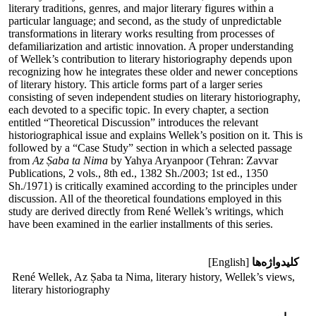
literary traditions, genres, and major literary figures within a
particular language; and second, as the study of unpredictable
transformations in literary works resulting from processes of
defamiliarization and artistic innovation. A proper understanding
of Wellek’s contribution to literary historiography depends upon
recognizing how he integrates these older and newer conceptions
of literary history. This article forms part of a larger series
consisting of seven independent studies on literary historiography,
each devoted to a specific topic. In every chapter, a section
entitled “Theoretical Discussion” introduces the relevant
historiographical issue and explains Wellek’s position on it. This is
followed by a “Case Study” section in which a selected passage
from
Az Ṣaba ta Nima
by Yahya Aryanpoor (Tehran: Zavvar
Publications, 2 vols., 8th ed., 1382 Sh./2003; 1st ed., 1350
Sh./1971) is critically examined according to the principles under
discussion. All of the theoretical foundations employed in this
study are derived directly from René Wellek’s writings, which
have been examined in the earlier installments of this series.
کلیدواژه‌ها
[English]
René Wellek, Az Ṣaba ta Nima, literary history, Wellek’s views,
literary historiography