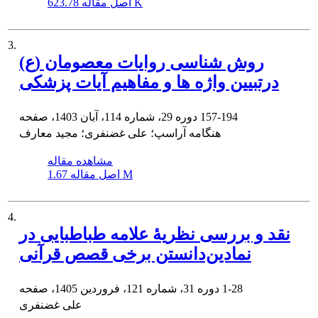
623.78 K
اصل مقاله
3.
روش شناسی روایات معصومان (ع)
درتبیین واژه ها و مفاهیم آیات پزشکی
157-194
دوره 29، شماره 114، آبان 1403، صفحه
هنگامه آراسپ؛ علی غضنفری؛ مجید معارف
مشاهده مقاله
1.67 M
اصل مقاله
4.
نقد و بررسی نظریۀ علامه طباطبایی در
نمادین‌دانستن برخی قصص قرآنی
1-28
دوره 31، شماره 121، فروردین 1405، صفحه
علی غضنفری