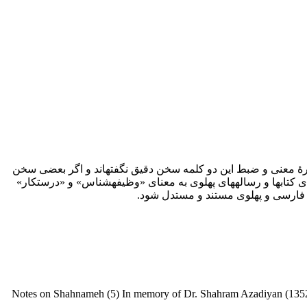
ربارۀ معنی و ضبط این دو کلمه سخن دقیق نگفته­اند و اگر بعضی سخن
 کتاب­ها و رساله­های پهلوی به معنای «وظیفه­شناس» و «درستکار»
ی فارسی و پهلوی مستند و مستدل شود.
Notes on Shahnameh (5) In memory of Dr. Shahram Azadiyan (135