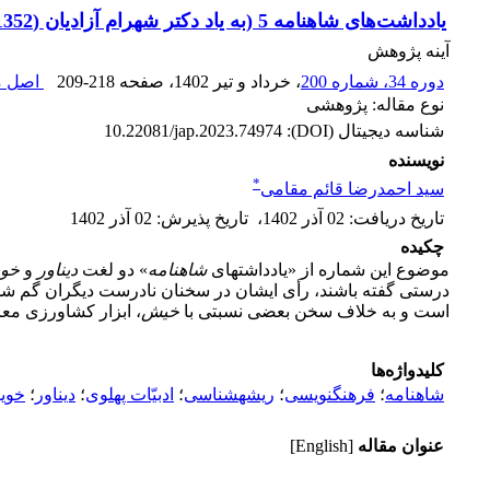
یادداشت‌های شاهنامه 5 (به یاد دکتر شهرام آزادیان (1352-1402))
آینه پژوهش
دوره 34، شماره 200
، خرداد و تیر 1402
، صفحه
209-218
اصل مق
نوع مقاله: پژوهشی
شناسه دیجیتال (DOI):
10.22081/jap.2023.74974
نویسنده
*
سید احمدرضا قائم مقامی
تاریخ دریافت
:
02 آذر 1402
،
تاریخ پذیرش
:
02 آذر 1402
چکیده
موضوع این شماره از «یادداشت­های
شاهنامه
» دو لغت
دیناور
و
خوی
درستی گفته باشند، رأی ایشان در سخنان نادرست دیگران گم ش
است و به خلاف سخن بعضی نسبتی با
خیش
، ابزار کشاورزی معر
کلیدواژه‌ها
شاهنامه
؛
فرهنگ­نویسی
؛
ریشه­شناسی
؛
ادبیّات پهلوی
؛
دیناور
؛
خوی
عنوان مقاله
[English]