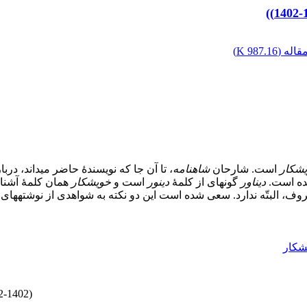
اله (
987.16 K
)
شکار
است. شارحان
شاهنامه
، تا آن جا که نویسندۀ حاضر می­داند، د
ده است.
دیناور
گونه­ای از کلمۀ
دینور
است و
خویشکار
همان کلمۀ آشنای
وف، البتّه ندارد. سعی شده است این دو نکته به شواهدی از نوشته­ها
شکار
2-1402)