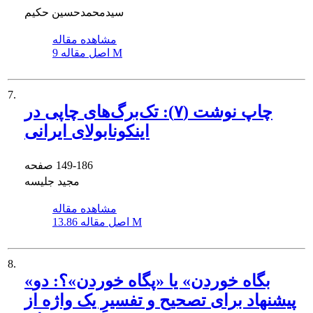
سیدمحمدحسین حکیم
مشاهده مقاله
9 M
اصل مقاله
7.
چاپ نوشت (۷): تک‌برگ‌های چاپی در
اینکونابولای ایرانی
149-186
صفحه
مجید جلیسه
مشاهده مقاله
13.86 M
اصل مقاله
8.
«بگاه خوردن» یا «پگاه خوردن»؟: دو
پیشنهاد برای تصحیح و تفسیرِ یک واژه از