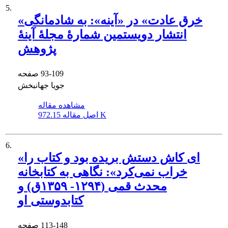
5.
«خرق عادت» در «آینه»: به شادمانگی
انتشار دویستمین شمارۀ مجلۀ آینۀ
پژوهش
93-109
صفحه
جویا جهانبخش
مشاهده مقاله
972.15 K
اصل مقاله
6.
«ای کاش دستش بریده بود و کتاب را
خراب نمی‌کرد»: نگاهی به کتابخانه
محدث قمی (۱۲۹۴- ۱۳۵۹ق) و
کتابدوستی او
113-148
صفحه