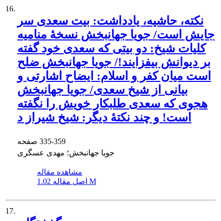
16.
نکته، حاشیه، یادداشت: بیت سعدی سر
جایش است/ جویا جهانبخش نسخۀ منامیه
کلیات شیخ: دو بیتی که سعدی خود گفته
بر دیوانش بیفزایند!/ جویا جهانبخش ضلح
است میان کفر و اسلام: ایضاح اشارتی و
بیانی از شیخ سعدی/ جویا جهانبخش
هجوی که سعدی طلبکار خویش را نگفته
است! و چند نکتۀ دیگر: شیخ شیراز د
335-359
صفحه
جویا جهانبخش؛ مهدی عسگری
مشاهده مقاله
1.02 M
اصل مقاله
17.