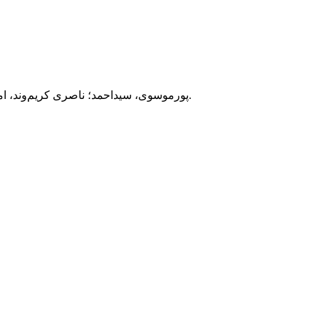
، 5(20)، صص 75-89.
پورموسوی، سیداحمد؛ ناصری کریم‌وند، امان‌الله. (1399). عوامل تربیت در قران کریم از دیدگاه استاد 