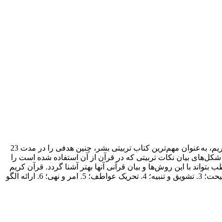
برجسته‌ترین هدف نزول قرآن کریم برای جهانیان، هدایت ایشان به شیوه صحیح زندگی و به بیانی دیگر تربیت صحیح افراد است. قرآن کریم، به‌عنوان مهم‌ترین کتاب تربیتی بشر، چنین هدفی را در مدت 23
شکل‌های بیان نکات تربیتی که در قرآن از آن استفاده شده است را
بتواند با این روش‌ها و بیان قرآنی آنها بهتر آشنا گردد. قرآن کریم
برای بیان نکات تربیتی شیوه‌های متعددی دارد که شیوه‌های اصلی آن هفت روش است که عبارتند از: 1. تذکر و یادآوری؛ 2. موعظه و نصیحت؛ 3. تشویق و تنبیه؛ 4. تحریک عواطف؛ 5. امر و نهی؛ 6. ارائه الگو