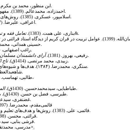
(ج1) بیروت: دار الاحیاء التراث العربی.
ابن منظور، محمد بن مکرم. (1416ق)
، 5(13)، صص 13-30.
احمدزاده، محمدعالم. (1389). مفهوم‌شناسی تریبت در قرآن کریم.
، شماره 298، صص 38-44.
اسلامپور، عسکری. (1385). روش‌های تربیتی در قرآن. مجله
(ج1). قم: پژوهشگاه حوزه و دانشگاه.
اعرافی، علیرضا. (1387).
. قم: انتشارات موسسه آموزشی و پژوهشی امام خمینی&.
بناری، علی همت. (1383).
تعامل فقه و ت
قرائتی در تفسیر نور.
(ج15). تهران: لطفى.
حسینى همدانى، محمد. (1404ق
بیروت: دارالعلم‏.
راغب اصفهانی، حسین.
. قم: پژوهشکده حوزه و دانشگاه.
رفیعی، بهروز. (1381).
آرای دانشمندان مسلمان د
(ج2). بیروت: منشورات دارالفکر.
زبیدی، محمد مرتضی. (1414ق).
تاج 
، 3(۸)، صص 3-9.
سنگری، محمدرضا. (۱۳۸۴). هدف‌ها و شیوه‌های داستان‌پردازی در قرآن. مجله
(ج12). تهران: میقات.
شاه‏عبدالعظیمى
، شماره ۴۲،
طالبی، تهماسب. (۱۳۹۰). تاریخ در قصص قرآن. مج
(ج18، 19). قم: دفتر انتشارات اسلامی.
طباطبایی، سیدمحمدحسین. (1430ق).
الم
(ج9). بیروت: دار الکتاب العربی.
طبرسی، فضل بن حسن. (1430ق).
م
(ج3، دوره سه جلدی). تهران: لاهیچی.
غضنفری، سیدعلی. (2
قائمی‌مقدم، محمدرضا. (1397).
، شماره 183، صص 23-26.
قائمی، علی. (1383). روش‌ها و هدف‌های تعلیم و تربیت در قرآن کریم.
(ج9). تهران: مرکز فرهنگی درس‌هایی از قرآن.
قرائتی، محسن. (1398).
(ج10). تهران: بنیاد بعثت.
قرشى بنابى، سیدعلى‏اکب
(ج13). تهران: دار محبی الحسین×.
مدرسی، محمدتقی. (19