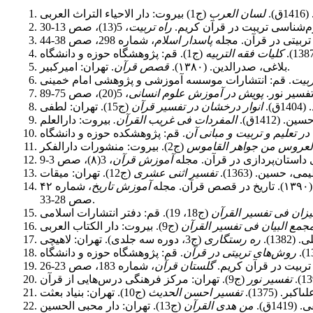
.
لسان العرب
راه تربیت
پاسدار اسلام
کلیات فقه التربیه
. تهران: امیرکبیر.
بلاغی، صدرالدین. (۱۳۸۰).
قصص قرآن
ربیت
پویش در آموزش علوم انسانی
).
انوار درخشان در تفسیر قرآن
 (1412ق).
المفردات فی غریب القرآن.
ر تعلیم و تربیت و مبانی آن
العروس من جواهر القاموس
آموزش قرآن
، حسین. (1363).
تفسیر اثنى عشرى
له
آموزش تاریخ
صص 28-33.
یزان فی تفسیر القرآن
جمع البیان فی تفسیر القرآن
138).
ره رستگاری
روش‌های تربیتی در قرآن
. قم: پژوهشگاه حوزه و دانشگاه
گلستان قرآن
تفسیر نور
ر. (1375).
تفسیر احسن الحدیث
14ق).
من هدی القرآن