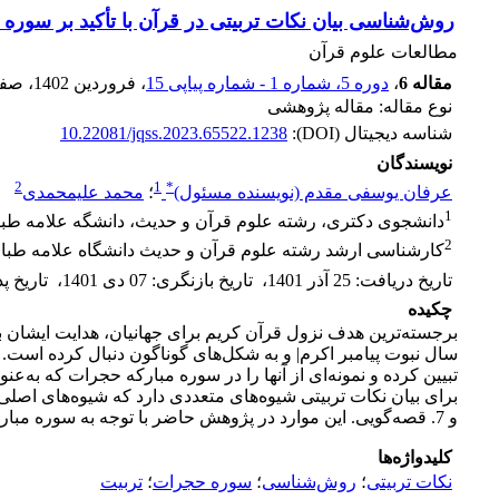
روش‌شناسی بیان نکات تربیتی در قرآن با تأکید بر سوره
مطالعات علوم قرآن
مقاله 6
،
دوره 5، شماره 1 - شماره پیاپی 15
، فروردین 1402
، صف
نوع مقاله: مقاله پژوهشی
شناسه دیجیتال (DOI):
10.22081/jqss.2023.65522.1238
نویسندگان
2
1
*
عرفان یوسفی مقدم (نویسنده مسئول)
؛
محمد علیمحمدی
1
دانشجوی دکتری، رشته علوم قرآن و حدیث، دانشگه علامه طباطب
2
کارشناسی ارشد رشته علوم قرآن و حدیث دانشگاه علامه طباطب
تاریخ دریافت
:
25 آذر 1401
،
تاریخ بازنگری
:
07 دی 1401
،
تاریخ 
چکیده
سال نبوت پیامبر اکرم| و به شکل‌های گوناگون دنبال کرده است. 
تبیین کرده و نمونه‌ای از آنها را در سوره مبارکه حجرات که به‌عن
و 7. قصه‌گویی. این موارد در پژوهش حاضر با توجه به سوره مبارکه حجرات مورد بررسی قرار گرفته‌اند.
کلیدواژه‌ها
نکات تربیتی
؛
روش‌شناسی
؛
سوره حجرات
؛
تربیت