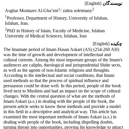
نویسندگان
[English]
1
2
؛ zahra soleimany
Asghar Montazer Al-Gha’em
1
Professor, Department of History, University of Isfahan,
Isfahan, Iran.
2
PhD in History of Islam, Faculty of Medicine, Isfahan
University of Medical Sciences, Isfahan, Iran
چکیده
[English]
The Imamate period of Imam Hasan Askari (AS) (254-260 AH)
was the time of growth and development of intellectual and
cultural currents. Among the most important groups of the Imam's
audiences are caliphs, theological and jurisprudential Shiite sects,
as well as the agents of non-Islamic religions and thoughts.
According to the intellectual and social conditions, that Imam
used methods so that the process of spiritual influence and
persuasion could be done well. In this period, people of the book
lived next to Muslims and had an impact on the scope of cultural
changes. With the central question of what are the methods of
Imam Askari (a.s.) in dealing with the people of the book, the
present article seeks to know these methods and provide a model
in this field in a descriptive and analytical way. This article has
examined the most important methods of Imam Askari (a.s.) in
dealing with people of the book, including dispelling doubts,
turning threats into opportunities, proving his knowledge to attract