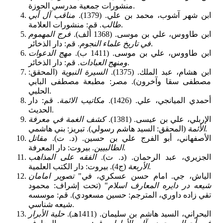
منشورات جمعية‌ مدرسي الحوزة.
ابن شهر آشوب، محمد بن علي. (1379).
مناقب آل أبي
. قم: منشورات العلامة.
طالب
ابن طاووس، علي بن موسى. (1368 ألف).
فرج المهموم
. قم: دار الذخائر.
في تاريخ علماء النجوم
ابن طاووس، علي بن موسى. (1411 ب).
مهج الدعوات
. قم: دار الذخائر.
ومنهج العبادات
ابن هشام، عبد الملك. (1375).
السيرة النبوية
(المحقق:
مصطفى سقا وآخرون). مصر: مطبعة مصطفى البابي
الحلبي.
أحمدي الميانجي، علي. (1426).
مكاتيب الائمة
. قم: دار
الحديث.
الإربلي، علي بن عيسى. (1381).
كشف الغمة في معرفة
(المحقق: السيد هاشم رسولي). تبريز: بني هاشمي.
الأئمة
الأصفهاني، أبو الفرج علي بن حسين. (د. ت).
مقاتل
. بيروت: دار المعرفة.
الطالبيين
الجزيري، عبد الرحمان. (د. ت).
الفقه على المذاهب
(ج4). بيروت: دار الكتب العلمية.
الأربعة
الياش، جي. امام حسن عسكري، في"
تصوير امامان
شيعه در دايره المعارف اسلام
" (تحت إشراف: محمود
تقي زاده داوري، المترجم: حسين مسعودي). قم: موسسه
شيعه شناسي.
البحراني، السيد هاشم بن سليمان. (1411هـ).
حلية الأبرار