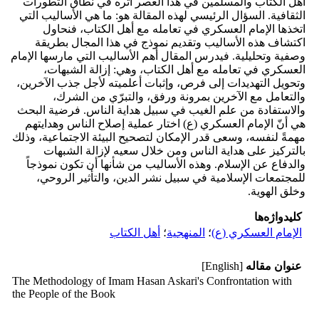
أهل الكتاب والمسلمين في هذا العصر أثره في نطاق التطورات
الثقافية. السؤال الرئيسي لهذه المقالة هو: ما هي الأساليب التي
اتخذها الإمام العسكري في تعامله مع أهل الكتاب، فنحاول
اكتشاف هذه الأساليب وتقديم نموذج في هذا المجال بطريقة
وصفية وتحليلية. فيدرس المقال أهم الأساليب التي مارسها الإمام
العسكري في تعامله مع أهل الكتاب، وهي: إزالة الشبهات،
وتحويل التهديدات إلى فرص، وإثبات أعلميته لأجل جذب الآخرين،
والتعامل مع الآخرين بمرونة ورفق، والتبرّي من الشرك،
والاستفادة من علم الغيب في سبيل هداية الناس. فرضية البحث
هي أنّ الإمام العسكري (ع) اختار عملية إصلاح الناس وهدايتهم
مهمةً لنفسه، وسعى قدر الإمكان لتصحيح البيئة الاجتماعية، وذلك
بالتركيز على هداية الناس ومن خلال سعيه لإزالة الشبهات
والدفاع عن الإسلام. وهذه الأساليب من شأنها أن تكون نموذجاً
للمجتمعات الإسلامية في سبيل نشر الدين، والتأثير الروحي،
وخلق الهوية.
کلیدواژه‌ها
الإمام العسكري (ع)
؛
المنهجية
؛
أهل الكتاب
عنوان مقاله
[English]
The Methodology of Imam Hasan Askari's Confrontation with
the People of the Book