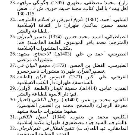
زارع، محمد؛ مصطفى، مطهري. (1395). چگونگي مواجهه
اهل بيت^ با اهل كتاب. مجلة
حديث حوزه،
ش 13، صص
115- 130.
الشلبي، أحمد. (1361).
تاريخ آموزش در اسلام
(المترجم:
محمد حسين ساكت). طهران: دار الثقافة الإسلامية‌
للطباعة والنشر.
الطباطبائي، السيد محمد حسين. (1374).
تفسير الميزان
(المترجم: محمد باقر الموسوي، الطبعة الخامسة). قم:
مكتب المنشورات الإسلامية.
الطبرسي، أحمد بن علي. (1403هـ).
الاحتجاج
. مشهد:
منشورات مرتضي.
الطبرسي، الفضل بن الحسن. (1372).
مجمع البيان في
. طهران: منشورات ناصرخسرو.
تفسير القرآن
القرشي، علي أكبر. (1371).
قاموس قرآن
(الطبعة
السادسة). طهران: دار الكتب الاسلامية.
القمي، عباس. (1414هـ).
سفينة البحار
(الطبعة الأولى).
قم: دار الأسوة للطباعة والنشر.
الكشي، محمد بن عمر. (1409هـ).
رجال الكشي
(اختيار
معرفة الرجال). (المصحح: محمد بن الحسن الطوسي).
مشهد: منشورات جامعة مشهد.
الكليني، محمد بن يعقوب. (1344).
أصول الكافي
.
(المترجم: السيد جواد مصطفوي). طهران: مكتبة إسلامية.
المامقاني، عبد الله. (د. ت).
تنقيح المقال في علم الرجال
.
النجف: المطبعة المرتضوية.