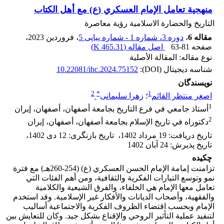
منهجية تعامل الإمام العسكري (ع) مع أهل الكتاب
التاریخ والحضارة الاسلامیة رؤیة معاصرة
مقاله 6
،
دوره 3، شماره 1 - شماره پیاپی 5
، فروردین 2023
،
صفحه
63-81
اصل مقاله (
465.31 K
)
نوع مقاله: المقالة الأصلية
شناسه دیجیتال (DOI):
10.22081/ihc.2024.75152
نویسندگان
2
*
1
اصغر منتظر القائم
؛
زهرا سلیمانی
1
أستاذ جامعي في فرع التاريخ بجامعة أصفهان، أصفهان، إيران
2
دكتوراه في تاريخ الإسلام بجامعة أصفهان، أصفهان، إيران
تاریخ دریافت
:
19 مرداد 1402
،
تاریخ بازنگری
:
12 دی 1402
،
تاریخ پذیرش
:
24 آبان 1402
چکیده
تزامنت إمامة الإمام الحسن العسكري (ع) (254-260هـ) مع فترة
نمو وتوسع التيارات الفكرية والثقافية، ومن أهم الفئات التي
تعامل معها الإمام هي الخلفاء، والفرق الشيعية والكلامية
والفقهية، وأصحاب الديانات والأفكار غير الإسلامية. وقد استخدم
الإمام وبحسب اقتضاء الظروف الفكرية والاجتماعية أساليب
لتنفيد عملية التأثير الروحي والإقناع بشكل جيد. وكان للتعايش بين