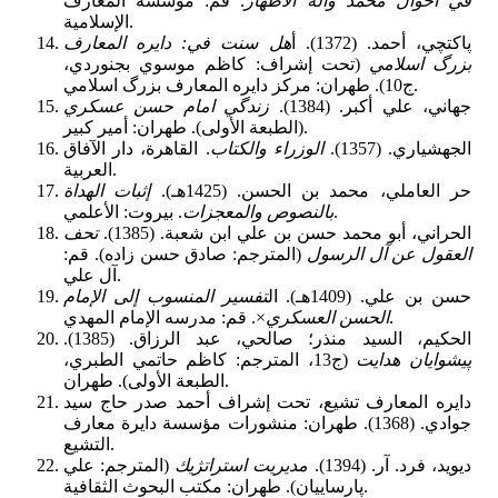
في أحوال محمد وآله الأطهار
. قم: موسسه المعارف
الإسلامية.
پاكتچي، أحمد. (1372). أ
هل سنت في: دايره المعارف
بزرگ اسلامي
(تحت إشراف: كاظم موسوي بجنوردي،
ج10). طهران: مركز دايره المعارف بزرگ اسلامي.
جهاني، علي أكبر. (1384).
زندگي امام حسن عسكري
(الطبعة الأولى). طهران: أمير كبير.
الجهشياري. (1357).
الوزراء والكتاب
. القاهرة، دار الآفاق
العربية.
حر العاملي، محمد بن الحسن. (1425هـ).
إثبات الهداة
. بيروت: الأعلمي.
بالنصوص والمعجزات
الحراني، أبو محمد حسن بن علي ابن شعبة. (1385).
تحف
العقول عن آل الرسول
(المترجم: صادق حسن زاده). قم:
آل علي.
حسن بن علي. (1409هـ). ال
تفسير المنسوب إلى الإمام
×. قم: مدرسه الإمام المهدي.
الحسن العسكري
الحكيم، السيد منذر؛ صالحي، عبد الرزاق. (1385).
پيشوايان هدايت
(ج13، المترجم: كاظم حاتمي الطبري،
الطبعة الأولى). طهران.
دايره المعارف تشيع، تحت إشراف أحمد صدر حاج سيد
جوادي. (1368). طهران: منشورات مؤسسة دايرة معارف
التشيع.
ديويد، فرد. آر. (1394).
مديريت استراتژيك
(المترجم: علي
پارساييان). طهران: مكتب البحوث الثقافية.