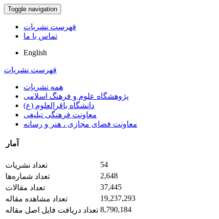
Toggle navigation
فهرست نشریات
تماس با ما
English
فهرست نشریات
همه نشریات
پژوهشگاه علوم و فرهنگ اسلامی
دانشگاه باقرالعلوم (ع)
معاونت فرهنگی تبلیغی
معاونت فضای مجازی ، هنر و رسانه
آمار
54
تعداد نشریات
2,648
تعداد شماره‌ها
37,445
تعداد مقالات
19,237,293
تعداد مشاهده مقاله
8,790,184
تعداد دریافت فایل اصل مقاله