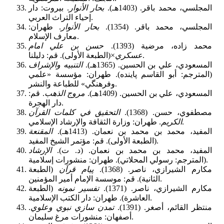
المجلسي، محمد باقر. (1403هـ).
بحار الأنوار
. بيروت: دار
إحياء التراث العربي.
المجلسي، محمد باقر. (1354).
بحار الأنوار
. طهران:
معارف الإسلام.
محمد زاده، مرضية (1393).
حسن بن علي امام
×(الطبعة الأولى). قم: دليلنا.
عسكري
المسعودي، علي ‌بن ‌الحسين. (1365هـ).
التنبيه والإشراف
(المترجم: أبو القاسم پاينده). طهران: مؤسسة «علمي
وفرهنگي» للطباعة والنشر.
المسعودي، علي ‌بن ‌الحسين. (1409هـ).
مروج الذهب
. قم:
دار الهجرة.
مصطفوي، حسن. (1368).
التحقيق في كلمات القرآن
. طهران: وزارة الثقافة والإرشاد الإسلامي.
الكريم
المفيد، محمد بن محمد بن نعمان. (1413هـ).
المقنعة
(الطبعة الأولى). قم: مؤتمر الشيخ المفيد.
المفيد، محمد بن محمد بن نعمان. (د. ت).
الإرشاد
(المترجم: رسولي المحلاتي). طهران: منشورات إسلامية.
مكارم الشيرازي، ناصر. (1368).
پيام قرآن
(الطبعة
الثانية). قم: موسسة الإمام أمير المؤمنين.
مكارم الشيرازي، ناصر. (1371).
تفسير نمونه
(الطبعة
العاشرة). طهران: دار الكتب الإسلامية.
منتظر القائم، أصغر. (1391).
تمدن سازي نبوي وعلوي
.
أصفهان: منشورات مرغ سليمان.