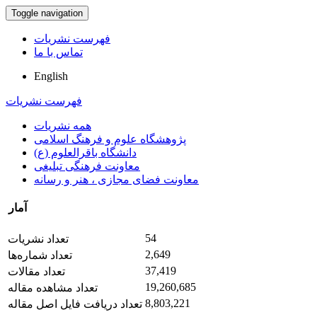
Toggle navigation
فهرست نشریات
تماس با ما
English
فهرست نشریات
همه نشریات
پژوهشگاه علوم و فرهنگ اسلامی
دانشگاه باقرالعلوم (ع)
معاونت فرهنگی تبلیغی
معاونت فضای مجازی ، هنر و رسانه
آمار
54
تعداد نشریات
2,649
تعداد شماره‌ها
37,419
تعداد مقالات
19,260,685
تعداد مشاهده مقاله
8,803,221
تعداد دریافت فایل اصل مقاله