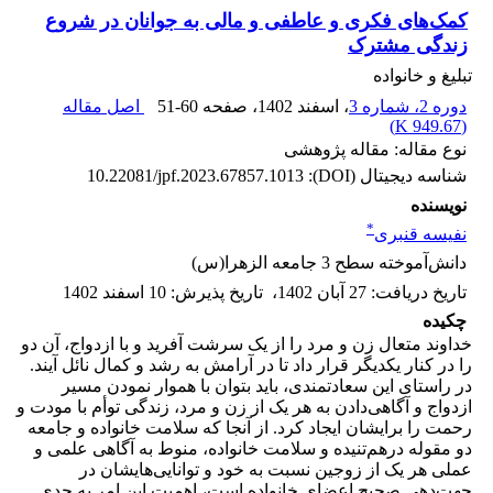
کمک‌های فکری و عاطفی و مالی به جوانان در شروع
زندگی مشترک
تبلیغ و خانواده
دوره 2، شماره 3
، اسفند 1402
، صفحه
51-60
اصل مقاله
)
949.67 K
(
نوع مقاله: مقاله پژوهشی
شناسه دیجیتال (DOI):
10.22081/jpf.2023.67857.1013
نویسنده
*
نفیسه قنبری
دانش‌آموخته سطح 3 جامعه الزهرا(س)
تاریخ دریافت
:
27 آبان 1402
،
تاریخ پذیرش
:
10 اسفند 1402
چکیده
خداوند متعال زن و مرد را از یک سرشت آفرید و با ازدواج، آن‌ دو
را در کنار یکدیگر قرار داد تا در آرامش به رشد و کمال نائل آیند.
در راستای این سعادتمندی، باید بتوان با هموار نمودن مسیر
ازدواج و آگاهی‌دادن به هر یک از زن و مرد، زندگی توأم با مودت و
رحمت را برایشان ایجاد کرد. از آنجا که سلامت خانواده و جامعه
دو مقوله درهم‌تنیده و سلامت خانواده، منوط به آگاهی علمی و
عملی هر یک از زوجین نسبت به خود و توانایی‌هایشان در
جهت‌دهی صحیح اعضای خانواده است، اهمیت این امر به حدی