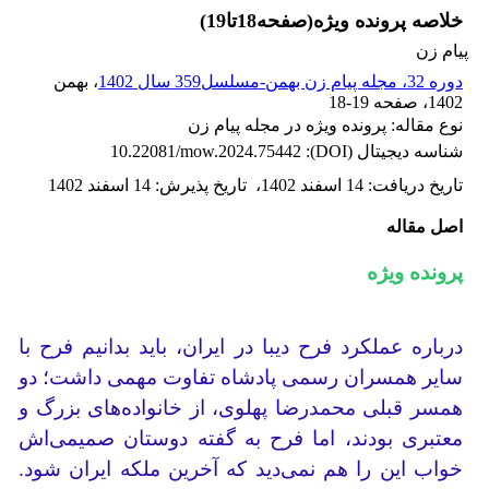
خلاصه پرونده ویژه(صفحه18تا19)
پیام زن
دوره 32، مجله پیام زن بهمن-مسلسل359 سال 1402
، بهمن
1402
، صفحه
18-19
نوع مقاله: پرونده ویژه در مجله پیام زن
شناسه دیجیتال (DOI):
10.22081/mow.2024.75442
تاریخ دریافت
:
14 اسفند 1402
،
تاریخ پذیرش
:
14 اسفند 1402
اصل مقاله
پرونده ویژه
درباره عملکرد فرح دیبا در ایران، باید بدانیم فرح با
سایر همسران رسمی پادشاه تفاوت مهمی داشت؛ دو
همسر قبلی محمدرضا پهلوی، از خانواده‌های بزرگ و
معتبری بودند، اما فرح به گفته دوستان صمیمی‌اش
خواب این را هم نمی‌دید که آخرین ملکه ایران شود.