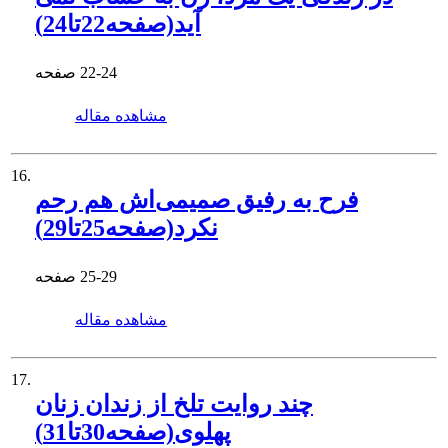
آید(صفحه22تا24)
22-24
صفحه
مشاهده مقاله
16.
فرح به رفیق صمیمی‌اش هم رحم
نکرد(صفحه25تا29)
25-29
صفحه
مشاهده مقاله
17.
چند روایت تلخ از زندان زنان
پهلوی(صفحه30تا31)