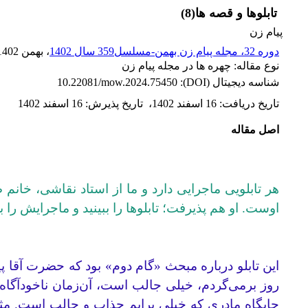
تابلوها و قصه ها(8)
پیام زن
دوره 32، مجله پیام زن بهمن-مسلسل359 سال 1402
، بهمن 1402
نوع مقاله: چهره ها در مجله پیام زن
شناسه دیجیتال (DOI):
10.22081/mow.2024.75450
تاریخ دریافت
:
16 اسفند 1402
،
تاریخ پذیرش
:
16 اسفند 1402
اصل مقاله
هر تابلویی ماجرایی دارد و ما از استاد نقاشی، خا
اوست. او هم پذیرفت؛ تابلوها را ببینید و ماجرایش را بخ
این تابلو درباره مبحث «گام دوم» بود که حضرت آقا پیا
روز برمی‌گردم، خیلی جالب است، آن‌زمان ناخودآگاه 
جایگاه مادری که خیلی برایم جذاب و جالب است. مث