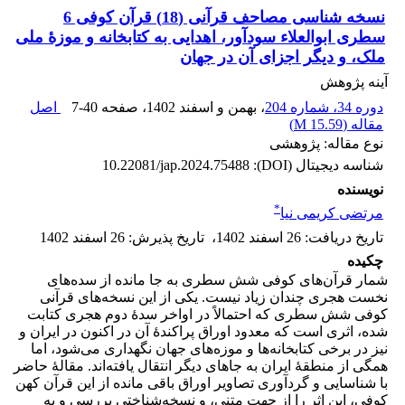
نسخه شناسی مصاحف قرآنی (18) قرآن کوفی 6
سطری ابوالعلاء سودآور، اهدایی به کتابخانه و موزۀ ملی
ملک، و دیگر اجزای آن در جهان
آینه پژوهش
دوره 34، شماره 204
، بهمن و اسفند 1402
، صفحه
7-40
اصل
مقاله (
15.59 M
)
نوع مقاله: پژوهشی
شناسه دیجیتال (DOI):
10.22081/jap.2024.75488
نویسنده
*
مرتضی کریمی نیا
تاریخ دریافت
:
26 اسفند 1402
،
تاریخ پذیرش
:
26 اسفند 1402
چکیده
شمار قرآن‌های کوفی شش سطری به جا مانده از سده‌های
نخست هجری چندان زیاد نیست. یکی از این نسخه‌های قرآنی
کوفی شش سطری که احتمالاً در اواخر سدۀ دوم هجری کتابت
شده، اثری است که معدود اوراق پراکندۀ آن در اکنون در ایران و
نیز در برخی کتابخانه‌ها و موزه‌های جهان نگهداری می‌شود، اما
همگی از منطقۀ ایران به جاهای دیگر انتقال یافته‌اند. مقالۀ حاضر
با شناسایی و گردآوری تصاویر اوراق باقی مانده از این قرآن کهن
کوفی، این اثر را از جهت متنی، و نسخه‌شناختی بررسی و به