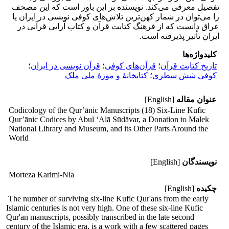
تفصیل معرفی می‌کند. نویسنده بر این باور است که این مصحف
را می‌توان در شمار کهن‌ترین تلاش‌های کوفی نویسی در ایران یا
عراق دانست که از فرهنگ کتابت قرآن و کتاب آرایی قرآنی در
ایران تأثیر پذیرفته است.
کلیدواژه‌ها
تاریخ کتابت قرآن
؛
قرآن‌های کوفی
؛
قرآن نویسی در ایران
؛
کوفی شش سطری
؛
کتابخانۀ و موزۀ ملی ملک
عنوان مقاله
[English]
Codicology of the Qur’ānic Manuscripts (18) Six-Line Kufic
Qur’ānic Codices by Abul ‘Alā Sūdāvar, a Donation to Malek
National Library and Museum, and its Other Parts Around the
World
نویسندگان
[English]
Morteza Karimi-Nia
چکیده
[English]
The number of surviving six-line Kufic Qur'ans from the early
Islamic centuries is not very high. One of these six-line Kufic
Qur'an manuscripts, possibly transcribed in the late second
century of the Islamic era, is a work with a few scattered pages