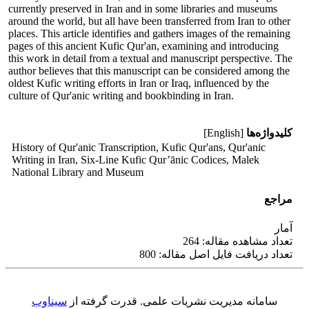
currently preserved in Iran and in some libraries and museums
around the world, but all have been transferred from Iran to other
places. This article identifies and gathers images of the remaining
pages of this ancient Kufic Qur'an, examining and introducing
this work in detail from a textual and manuscript perspective. The
author believes that this manuscript can be considered among the
oldest Kufic writing efforts in Iran or Iraq, influenced by the
culture of Qur'anic writing and bookbinding in Iran.
کلیدواژه‌ها
[English]
History of Qur'anic Transcription, Kufic Qur'ans, Qur'anic
Writing in Iran, Six-Line Kufic Qur’ānic Codices, Malek
National Library and Museum
مراجع
آمار
تعداد مشاهده مقاله: 264
تعداد دریافت فایل اصل مقاله: 800
سامانه مدیریت نشریات علمی.
قدرت گرفته از
سیناوب