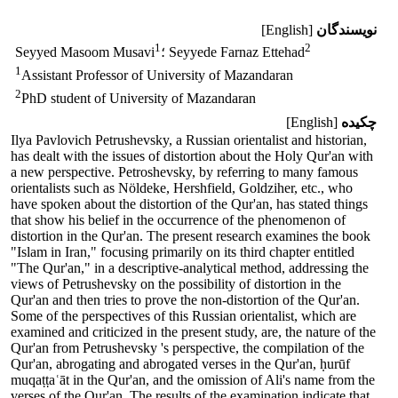
نویسندگان
[English]
1
2
؛ Seyyede Farnaz Ettehad
Seyyed Masoom Musavi
1
Assistant Professor of University of Mazandaran
2
PhD student of University of Mazandaran
چکیده
[English]
Ilya Pavlovich Petrushevsky, a Russian orientalist and historian,
has dealt with the issues of distortion about the Holy Qur'an with
a new perspective. Petroshevsky, by referring to many famous
orientalists such as Nöldeke, Hershfield, Goldziher, etc., who
have spoken about the distortion of the Qur'an, has stated things
that show his belief in the occurrence of the phenomenon of
distortion in the Qur'an. The present research examines the book
"Islam in Iran," focusing primarily on its third chapter entitled
"The Qur'an," in a descriptive-analytical method, addressing the
views of Petrushevsky on the possibility of distortion in the
Qur'an and then tries to prove the non-distortion of the Qur'an.
Some of the perspectives of this Russian orientalist, which are
examined and criticized in the present study, are, the nature of the
Qur'an from Petrushevsky 's perspective, the compilation of the
Qur'an, abrogating and abrogated verses in the Qur'an, ḥurūf
muqaṭṭaʿāt in the Qur'an, and the omission of Ali's name from the
verses of the Qur'an. The results of the examination indicate that