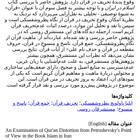
وقوع پدیدۀ تحریف در قرآن دارد. پژوهش حاضر با بررسی کتاب
اسلام در ایران
و با توجه بیشتر به فصل سوم آن با عنوان «قرآن»
به شیوۀ توصیفی - تحلیلی به نقل‌آرایی می‌پردازد که نزدیک به
نظریۀ امکان وقوع تحریف در قرآن از نگاه پطروشفسکی است و
سپس با نقد و تحلیل این موارد، درصدد اثبات عدم‌تحریف قرآن
کریم است. ازجمله دیدگاه های این مستشرق روسی که در
پژوهش حاضر بررسی و نقد شده‌اند عبارت‌اند از: ماهیت قرآن از
نگاه پطروشفسکی، جمع قرآن، ناسخ و منسوخ در قرآن، حروف
مقطّعه در قرآن و حذف نام علی× از آیات قرآن. نتایج بررسی
نشان می‌دهد که نظرات این مستشرق، همچون بیشتر
پژوهش‌های مستشرقین، به علت عدم‌آشنایی با زبان عربی،
عدم‌دسترسی به منابع اصیل و صحیح، دارای ضعف‌‌هایی ساختاری
و محتوایی دربارۀ ماهیت و مفاهیم قرآن کریم است که یکی از
نمودهای آن، اعتقاد به بروز تحریف در متن قرآن است. این
موضوع در پژوهش پیش‌رو مورد بررسی و نقد قرار گرفته است.
کلیدواژه‌ها
ایلیا پاولویچ پطروشفسکی
؛
تحریف قرآن
؛
جمع قرآن
؛
ناسخ و
منسوخ
؛
مستشرقان روسی
عنوان مقاله
[English]
An Examination of Qur'an Distortion from Petroshevsky's Point
of View in the Book Islam in Iran