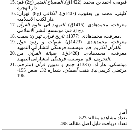
فیومی، احمد بن محمد. (1422ق).
المصباح المنیر
(ج2) قم:
دار الهجرة.
کلینی، محمد بن یعقوب. (1407ق).
الکافی
(ج8). تهران:
دارالکتب الاسلامیه.
معرفت، محمدهادی. (1415ق).
التمهید فی علوم القرآن
(ج1). قم: موسسه النشر الاسلامی.
. تهران: سمت.
معرفت، محمدهادی. (1377).
تاریخ قرآن
معرفت، محمدهادی. (1423ق).
شبهات و ردود حول
. قم: موسسه فرهنگی انتشاراتی التمهید.
القرآن الکریم
معرفت، محمدهادی. (1428ق).
صیانة القرآن من
. قم: موسسه فرهنگى انتشاراتى التمهید.
التحریف‌
موتسکی، هارالد. (1385).
جمع و تدوین قرآن
(مترجم:
مرتضی کریمی‌‌نیا).
هفت آسمان
، شماره 32، صص 155-
196.
آمار
تعداد مشاهده مقاله: 823
تعداد دریافت فایل اصل مقاله: 498