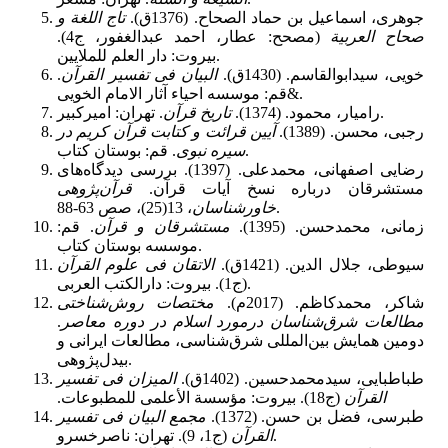
جوهرى، اسماعیل بن حماد الصحاح. (1376ق).
تاج اللغة و
صحاح العربیة
(مصحح: عطار، احمد عبدالغفور، ج4).
بیروت: دار العلم للملایین‏.
خویی، سیدابوالقاسم. (1430ق).
البیان فی تفسیر القرآن
.
قم: موسسه احیاء آثار الامام الخویی&.
. تهران: امیرکبیر.
رامیار، محمود. (1374).
تاریخ قرآن
رجبی، محسن. (1389).
آیین قرائت و کتابت قرآن کریم در
. قم: بوستان کتاب.
سیره نبوی
رضایی اصفهانی، محمدعلی. (1397). بررسی دیدگاه‌‌های
مستشرقان درباره نسخ آیات قرآن.
قرآن‌پژوهی
، 13(25)، صص 63-88.
خاورشناسان
زمانی، محمدحسن. (1395).
مستشرقان و قرآن
. قم:
موسسه بوستان کتاب.
سیوطی، جلال الدین. (1421ق).
الاتقان فی علوم القرآن
(ج1). بیروت: دارالکتب العربی.
شاکر، محمدکاظم. (2017م).
مختصات روش‌‌شناختی
مطالعات شرق‌‌شناسان درمورد اسلام در دوره معاصر
.
دومین همایش بین‌‌المللی شرق‌‌شناسی، مطالعات ایرانی و
بیدل‌پژوهی.
طباطبایی، سیدمحمدحسین. (1402ق).
المیزان فی تفسیر
القرآن
(ج18). بیروت: مؤسسة الأعلمی للمطبوعات.‏
طبرسی، فضل بن حسن. (1372).
مجمع البیان فی تفسیر
(ج1، 9). تهران: ناصرخسرو.
القرآن