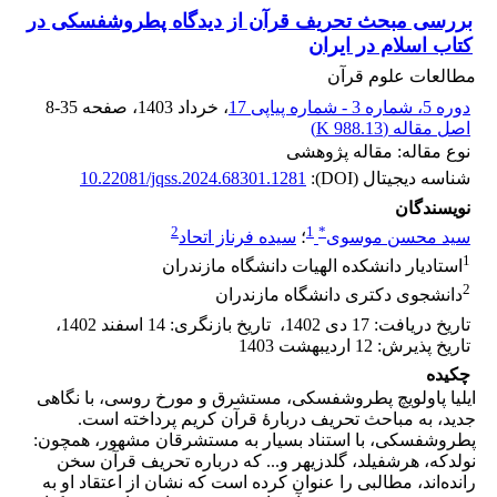
بررسی مبحث تحریف قرآن از دیدگاه پطروشفسکی در
کتاب اسلام در ایران
مطالعات علوم قرآن
دوره 5، شماره 3 - شماره پیاپی 17
، خرداد 1403
، صفحه
8-35
اصل مقاله (
988.13 K
)
نوع مقاله: مقاله پژوهشی
شناسه دیجیتال (DOI):
10.22081/jqss.2024.68301.1281
نویسندگان
2
1
*
سید محسن موسوی
؛
سیده فرناز اتحاد
1
استادیار دانشکده الهیات دانشگاه مازندران
2
دانشجوی دکتری دانشگاه مازندران
تاریخ دریافت
:
17 دی 1402
،
تاریخ بازنگری
:
14 اسفند 1402
،
تاریخ پذیرش
:
12 اردیبهشت 1403
چکیده
ایلیا پاولویچ پطروشفسکی، مستشرق و مورخ روسی، با نگاهی
جدید، به مباحث تحریف دربارۀ قرآن کریم پرداخته است.
پطروشفسکی، با استناد بسیار به مستشرقان مشهور، همچون:
نولدکه، هرشفیلد، گلدزیهر و... که درباره تحریف قرآن سخن
رانده‌اند، مطالبی را عنوان کرده است که نشان از اعتقاد او به