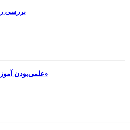
بررسی رو
علمی‌بودن آموزه‌های دینی در «اثبات چشم‌زخم» و «دفع آن»