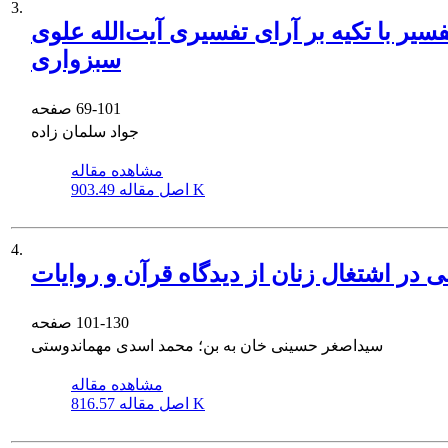
3.
یر با تکیه بر آرای تفسیری آیت‌الله علوی
سبزواری
69-101
صفحه
جواد سلمان زاده
مشاهده مقاله
903.49 K
اصل مقاله
4.
 در اشتغال زنان از دیدگاه قرآن و روایات
101-130
صفحه
سیداصغر حسینی خان به بن؛ محمد اسدی مهماندوستی
مشاهده مقاله
816.57 K
اصل مقاله