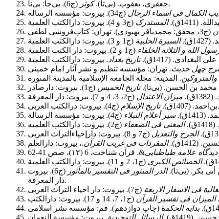
(ج6). بی‌جا: بی‌نا.
جعفری، یعقوب. (بی‌تا).
کوثر
یب الکمال فی اسماء الرجال
(1411ق).
المستدرک
ن
1ق).
السیرة الحلبیة
ول الله و الثلاثة الخلفاء
لبغدادی. (1417ق).
تاریخ بغداد
ح چهل حدیث
والمتروکین
حمد بن الحسن. (بی‌تا).
تاریخ الخمیس
ق).
میزان الاعتدال
مد. (1407ق).
تاریخ الإسلام
141ق).
سیر أعلام النبلاء
).
المغنی فی الضعفاء
الجرح والتعدیل
(1412ق).
المفردات فی غریب القرآن
دیدگاه علامه طباطبایی
الخصائص الکبرى
ی بکر. (بی‌تا).
الدر المنثور فی التفسیر بالمأثور
دار المعرفة.
ﻌﺎﻟﯿة ﻓﯽ اﻻﺳﻔﺎر اﻻربعة
المیزان فی تفسیر القرآن
ﺑﺪاﯾﻪ اﻟﺤﮑﻤ
 (1419ق).
اﻟﺮﺳﺎﺋﻞ اﻟﺘﻮﺣﯿﺪیة