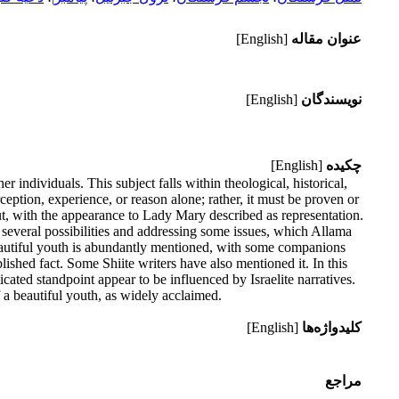
عنوان مقاله
[English]
نویسندگان
[English]
چکیده
[English]
individuals. This subject falls within theological, historical,
ption, experience, or reason alone; rather, it must be proven or
t, with the appearance to Lady Mary described as representation.
ng several possibilities and addressing some issues, which Allama
eautiful youth is abundantly mentioned, with some companions
ished fact. Some Shiite writers have also mentioned it. In this
icated standpoint appear to be influenced by Israelite narratives.
f a beautiful youth, as widely acclaimed.
کلیدواژه‌ها
[English]
مراجع