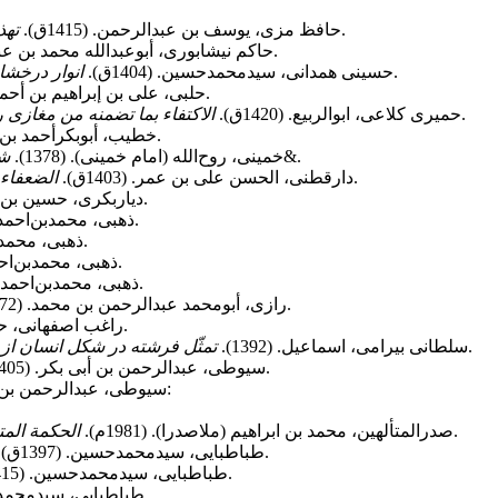
(ج34). بیروت: مؤسسه الرساله.
حافظ مزی، یوسف بن عبدالرحمن. (1415ق).
تهذ
(ج3 و 4). بیروت: دارالکتب العلمیة.
حاکم نیشابوری، أبوعبدالله محمد بن عبدالله. 
(ج3، محقق: محمدباقر بهبودى‏). تهران: کتاب‌فروشى لطفى.
حسینى همدانى، سیدمحمدحسین.‏ (1404ق).
انوار درخشا
(ج1 و 3). بیروت: دارالکتب العلمیة.
حلبی، علی بن إبراهیم بن أحمد. (427
(ج1 و 2). بیروت: دار الکتب العلمیة.
حمیرى کلاعى، ابوالربیع. (1420ق).
الاکتفاء بما تضمنه من مغازی رس
. بیروت: دارالکتب العلمیة.
خطیب، أبوبکرأحمد بن علی ا
. تهران: مؤسسه تنظیم و نشر آثار امام خمینی&.
خمینی، روح‌الله (امام خمینی). (1378).
شر
. المدینه: مجلة الجامعة الإسلامیة بالمدینة المنورة.
دارقطنی، الحسن علی بن عمر. (1403ق).
الضعفاء 
(ج1). بیروت: دارصادر.
دیاربکری، حسین بن م
(ج2، 3، 4 و 7). بیروت: دار المعرفة.
ذهبی، محمدبن‌احمد. (1382
(ج4). بیروت: درالکتب العربی.
ذهبی، محمدبن‌اح
(ج4). بیروت: مؤسسة الرسالة.
ذهبی، محمدبن‌احمد. (3
(ج2). بیروت: دارالکتب العلمیه.
ذهبی، محمدبن‌احمد. (1418ق
(ج7 و 8). بیروت: دارإحیاءالتراث العربی.
رازی، أبومحمد عبدالرحمن بن محمد. (1372ق).
.، بیروت: دارالعلم.
راغب اصفهانی، حسین. 
&. قرآن شناخت، 6 (۱۲)، صص 41-62.
سلطانی بیرامی، اسماعیل. (1392).
تمثّل فرشته در شکل انسان از 
(ج1، 2 و 11). بیروت: دارالکتب العلمیة.
سیوطی، عبدالرحمن بن أبی بکر. (1405ق).
(ج6). بیروت:
سیوطی، عبدالرحمن بن أب
(ج7). ﺑﯿﺮوت: دار اﺣﯿﺎء اﻟﺘﺮاث العربی.
صدرالمتألهین، ﻣﺤﻤﺪ ﺑﻦ اﺑﺮاﻫﯿﻢ (ﻣﻼﺻﺪرا). (1981م).
الحکمة اﻟﻤﺘ
(ج1، 7، 14 و 17). بیروت: دارالکتب.
طباطبایی، سیدمحمدحسین. (1397ق).
ة (ﭼﺎپ دوازدﻫﻢ). ﻗﻢ: ﻣﺆﺳﺴﻪ ﻧﺸﺮ اﺳﻼﻣﯽ.
طباطبایی، سیدمحمدحسین. (1415ق).
. ﺑﯿﺮوت: مؤسسة النعمان.
طباطبایی، سیدمحمدحسین.