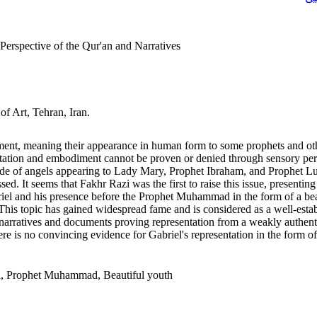
erspective of the Qur'an and Narratives
of Art, Tehran, Iran.
ment, meaning their appearance in human form to some prophets and other 
ntation and embodiment cannot be proven or denied through sensory perce
made of angels appearing to Lady Mary, Prophet Ibraham, and Prophet Lu
sed. It seems that Fakhr Razi was the first to raise this issue, presenti
briel and his presence before the Prophet Muhammad in the form of a b
his topic has gained widespread fame and is considered as a well-establ
the narratives and documents proving representation from a weakly authent
here is no convincing evidence for Gabriel's representation in the form o
el, Prophet Muhammad, Beautiful youth