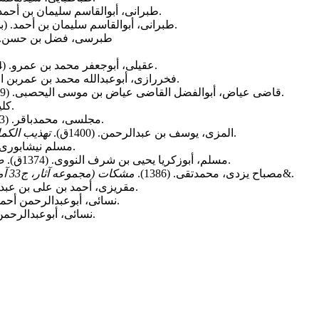
(ج1، 8 و 10). القاهرة: دارالحرمین.
طبرانی، أبوالقاسم سلیمان بن أحمد. (1415ق
(ج1 و 23). بیروت: دار إحیاء التراث العربی.
طبرانی، أبوالقاسم سلیمان بن أحمد. (بی
طبرسی، فضل بن حسن. (1372)
(ج1، 4 و 7). بیروت: دارالمکتبة العلمیة.
عقیلی، أبوجعفر محمد بن عمرو. (1404ق).
(ج11). بیروت: دار إحیاء التراث.
فخررازی، أبوعبدالله محمد بن عمربن الحسن. 
(ج1). بیروت: دارالفکر.
قاضی عیاض، أبوالفضل القاضی عیاض بن موسى الیحصبی. (1409ق).
(ج1). بیروت: دارالاضواء.
کلی
(ج11 و 56). بیروت: دار احیاء التراث العربی.
مجلسی، محمدباقر. (1403ق).
(ج1، 2، 8، 9، 14، 15، 20، 26 و 29). بیروت: مؤسسةالرسالة.
المزی، یوسف بن عبدالرحمن. (1400ق).
تهذیب الکم
(ج7). بیروت: دارالفکر.
مسلم نیشابوری. (
(ج1). بیروت: دار إحیاء التراث العربی.
مسلم، أبوزکریا یحیى بن شرف النووی. (1374ق).
ص
ﻗﻢ: ﻣﺆﺳﺴﮥ آﻣﻮزﺷﯽ و ﭘﮋوﻫﺸﯽ اﻣﺎم ﺧﻤﯿﻨﯽ&.
مصباح یزدی، محمدتقی. (1386).
ﻣﺸﮑﺎت (مجموعه آثار، ج33 آﻣﻮزش ﻓﻠﺴﻔﻪ).
(ج1). بیروت: دارالکتب العلمیة.
مقریزی، أحمد بن علی بن عبدالقادر. 
(ج1 و 6). بیروت: دارالمعرفة.
نسائی، أبوعبدالرحمن أحمد. (1406
(ج6). بیروت: دار الکتب العلمیة.
نسائی، أبوعبدالرحمن أحمد