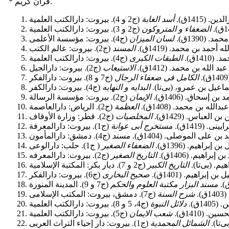
* قرآن کریم.
(1415ق).
أسد الغابة
الضعفاء و المتروکون
(1390ق).
لسان المیزان
 أحمد بن محمد. (1419ق).
المسند
1410ق).
الطبقات الکبری
لله بن محمد. (1412ق).
الاستیعاب
الکامل فی ضعفاء الرجال
اعیل بن عمرو، (بی‌تا).
البدایه و النهایه
 إسحاق. (1406ق).
الإیمان
له بن محمد. (1408ق).
العظمة
لعباس. (1429ق).
المخلصیات
 (1419ق).
مستخرج أبی عوانة
بن علی الموصلی. (1404ق).
مسند
راهیم. (1396ق).
الضعفاء الصغیر
اهیم. (1406ق).
التاریخ الصغیر
م. (بی‌تا).
التاریخ الکبیر
براهیم. (1401ق).
صحیح البخاری
مسند البزار مکتبة العلوم والحکم
.
شرح السنة
1ق).
دلائل النبوة
. (1410ق).
شعب الایمان
‌تا).
الشمائل المحمدیة