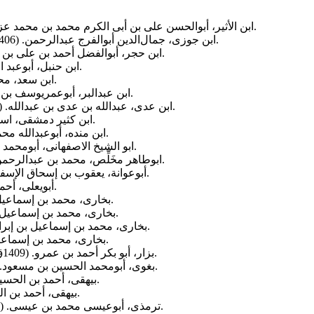
(ج2 و 4). بیروت: دارالکتب العلمیة.
ابن الأثیر، أبوالحسن علی بن أبی الکرم محمد بن محمد عزالدین. 
(ج2 و 3). بیروت: دارالکتب العلمیة.
ابن جوزی، جمال‌الدین أبوالفرج عبدالرحمن. (1406ق).
(ج4). بیروت: مؤسسة الأعلمی.
ابن حجر، أبوالفضل أحمد بن علی بن محمد. 
(ج2). بیروت: عالم الکتب.
ابن حنبل، أبوعبد الله
(ج4). بیروت: دارالکتب العلمیة.
ابن سعد، محمد. (
(ج2). بیروت: دارالجیل.
ابن عبدالبر، أبوعمریوسف بن عبد ا
(ج7 و 8). بیروت: دارالفکر.
ابن عدی، عبدالله بن عدی بن عبدالله. (1409ق).
(ج4). بیروت: دارالکفر.
ابن کثیر دمشقی، اسم
(ج2). بیروت: مؤسسة الرسالة.
ابن منده، أبوعبدالله محمد بن
(ج2). الریاض: دارالعاصمة.
ابو الشیخ الاصفهانی، أبومحمد عبدال
(ج2). قطر: وزارة الأوقاف.
ابوطاهر مخَلِّص، محمد بن عبدالرحمن بن ا
(ج1). بیروت: دارالمعرفة.
أبوعوانة، یعقوب بن إسحاق الإسفرایینی.
(ج4). دمشق: دارالمأمون.
أبویعلى، أحمد 
( ج1). حلب: دارالوعی.
بخاری، محمد بن إسماعیل بن إب
(ج2). بیروت: دارالمعرفه.
بخاری، محمد بن إسماعیل بن إبر
(ج2 و 7). دیار بکر: المکتبة الإسلامیة.
بخاری، محمد بن إسماعیل بن إبراهی
(ج6). بیروت: دارالفکر.
بخاری، محمد بن إسماعیل بن إ
(ج7 و 9). المدینة المنورة.
بزار، أبو بکر أحمد بن عمرو. (1409ق).
(ج7). دمشق، بیروت: المکتب الإسلامی.
بغوی، أبومحمد الحسین بن مسعود. (1403ق)
(ج4، 5 و 8). بیروت: دارالکتب العلمیة.
بیهقی، أحمد بن الحسین. (405
(ج5). بیروت: دارالکتب العلمیة.
بیهقی، أحمد بن الحسین
(ج1). بیروت: دار إحیاء التراث العربی.
ترمذی، أبوعیسى محمد بن عیسى. (بی