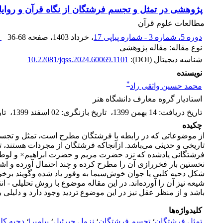
پژوهشی در تمثل و تجسم فرشتگان از نگاه قرآن و روای
مطالعات علوم قرآن
دوره 5، شماره 3 - شماره پیاپی 17
، خرداد 1403
، صفحه
36-68
ا
نوع مقاله: مقاله پژوهشی
شناسه دیجیتال (DOI):
10.22081/jqss.2024.60069.1101
نویسنده
*
محمد حسین واثقی راد
استادیار گروه معارف دانشگاه هنر
تاریخ دریافت
:
14 بهمن 1399
،
تاریخ بازنگری
:
02 اسفند 1399
،
تا
چکیده
از موضوعاتی که در رابطه با فرشتگان مطرح است، تمثل و تجسم 
تاریخی و حدیثی می‌باشد. ازآنجاکه فرشتگان از مجردات هستند، تمثل
فرشتگانی یادشده که نزد حضرت مریم و حضرت ابراهیم× و لوط× ظ
نخستین بار فخررازی آن را مطرح کرده و چند احتمال آورده و اشک
شکل دحیه کلبی یا جوان خوش‌سیما به وفور یاد شده وگویند برخی
شیعه نیز آن را آورده‌اند. در این مقاله موضوع با روش تحلیلی
باشد و از منظر عقل نیز در این موضوع تردید وجود دارد و دلیلی 
کلیدواژه‌ها
تمثل فرشتگان
؛
تجسم فرشتگان
؛
نزول جبرئیل
؛
پیامبر|
؛
دحیه کل