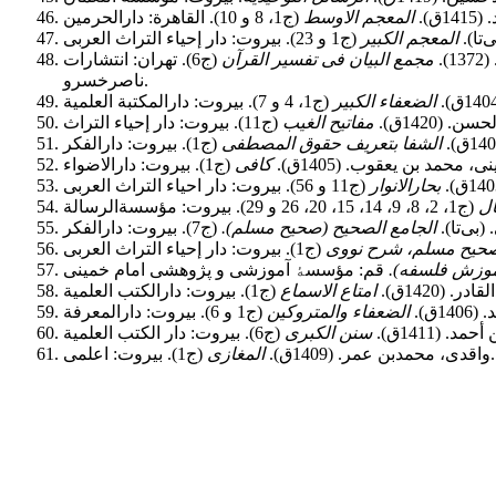
).
المعجم الاوسط
‌تا).
المعجم الکبیر
.
مجمع البیان فى تفسیر القرآن
(ج6). تهران: انتشارات
ناصرخسرو.
الضعفاء الکبیر
(1420ق).
مفاتیح الغیب
الشفا بتعریف حقوق المصطفى
نی، محمد بن یعقوب. (1405ق).
کافی
بحارالانوار
ال
بی‌تا).
الجامع الصحیح (صحیح مسلم).
حیح مسلم، شرح نووی
(1420ق).
امتاع الاسماع
ق).
الضعفاء والمتروکین
. (1411ق).
سنن الکبری
(ج1). بیروت: اعلمی.
واقدی، محمدبن عمر. (1409ق).
المغازی