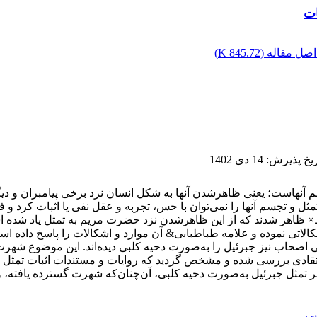
ات
صل مقاله (
845.72 K
)
ریخ پذیرش
:
14 دی 1402
آنهاست؛ یعنی ظاهرشدن آنها به شکل انسان نزد برخی پیامبران و دیگ
 و تجسم آنها را نمی‌توان با حس، تجربه و عقل نفی یا اثبات کرد و فقط
اهر شدند که از این ظاهرشدن نزد حضرت مریم به تمثل یاد شده است. 
الاتی نموده و علامه طباطبابی& آن موارد و اشکالات را پاسخ داده اس
 اصحاب نیز جبرئیل را به‌صورت دحیه کلبی دیده‌اند. این موضوع شهر
 - انتقادی بررسی شده و مشخص گردید که روایات و مستندات اثبات تمث
بر تمثل جبرئیل به‌صورت دحیه کلبی، آن‌چنان‌که شهرت گسترده یافته، و
بی