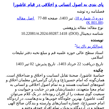
پای بندی به اصول انسانی و اخلاقی در قیام عاشورا
فصلنامه ره توشه
دوره 5، شماره 18
، تیر 1403
، صفحه
77-88
اصل مقاله
)
801.88 K
(
نوع مقاله: مقاله پژوهشی
شناسه دیجیتال (DOI):
10.22081/rt.2024.69287.1418
نویسنده
*
عبدالکریم پاک نیا
استاد سطح عالی حوزه علمیه قم و مبلغ نخبه دفتر تبلیغات
اسلامی
تاریخ دریافت
:
22 خرداد 1403
،
تاریخ پذیرش
:
02 تیر 1403
چکیده
حماسۀ عاشورا، صحنۀ تقابل انسانیت و اخلاق و ضداخلاق است.
همان‌گونه که امام حسین(ع) و یاران گرامی‌اش معلمان اخلاق و
اسوه‌های انسانیت هستند و به تمام اصول اخلاقی و انسانی به
تمام معنا متعهدند، دشمنان‌شان هم در جنایت و حیوانیت و
سبعیت گوی سبقت را از اقران ربوده‌اند. در یک کلام می‌توان
گفت عاشورا، بهترین جلوه‌گاه خوبی‌ها و بدی‌هاست. در اردوگاه
امام حسین(ع)، عصاره انسان‌های وارسته و بندگان صالح الهی
جمع‌اند و در اردوگاه یزیدیان، تمام افراد خودفروخته و