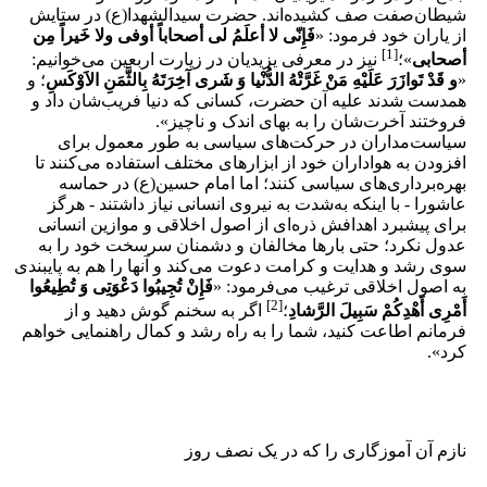
شیطان‌صفت صف کشیده‌اند. حضرت سیدالشهدا(ع) در ستایش
از یاران خود فرمود: «
فَإِنّی لا أعلَمُ لی أصحاباً أوفى‌ ولا خَیراً مِن
[1]
أصحابی
»؛
نیز در معرفی یزیدیان در زیارت اربعین می‌خوانیم:
«
و قَدْ تَوازَرَ عَلَیْهِ مَنْ غَرَّتْهُ الدُّنْیا وَ شَرى آخِرَتَهُ بِالثَّمَنِ الاَوْکَسِ
؛ و
همدست شدند علیه آن حضرت، کسانی که دنیا فریب‌شان داد و
فروختند آخرت‌شان را به بهای اندک و ناچیز».
سیاست‌مداران در حرکت‌های سیاسی به طور معمول برای
افزودن به هواداران خود از ابزارهای مختلف استفاده می‌کنند تا
بهره‌برداری‌های سیاسی کنند؛ اما امام حسین(ع) در حماسه
عاشورا - با اینکه به‌شدت به نیروی انسانی نیاز داشتند - هرگز
برای پیشبرد اهدافش ذره‌ای از اصول اخلاقی و موازین انسانی
عدول نکرد؛ حتی بارها مخالفان و دشمنان سرسخت خود را به
سوی رشد و هدایت و کرامت دعوت می‌کند و آنها را هم به پایبندی
به اصول اخلاقی ترغیب می‌فرمود: «
فَإِنْ تُجِیبُوا دَعْوَتِی وَ تُطِیعُوا
[2]
أَمْرِی أَهْدِکُمْ سَبِیلَ الرَّشادِ
؛
اگر به سخنم گوش دهید و از
فرمانم اطاعت کنید، شما را به راه رشد و کمال راهنمایی خواهم
کرد».
نازم آن آموزگارى را که در یک نصف روز