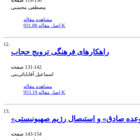
119-130
صفحه
مصطفی محسنی
مشاهده مقاله
931.88 K
اصل مقاله
12.
راهکارهای فرهنگی ترویج حجاب
131-142
صفحه
اسماعیل آقابابائی‌بنی
مشاهده مقاله
953.19 K
اصل مقاله
13.
وعده صادق» و استیصال رژیم صهیونیستی
143-154
صفحه