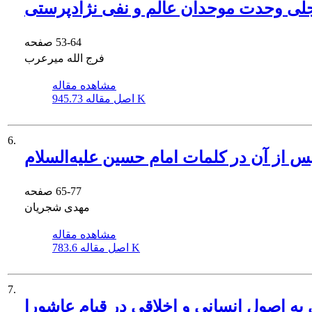
لی وحدت موحدان عالم و نفی نژادپرستی
53-64
صفحه
فرج الله میرعرب
مشاهده مقاله
945.73 K
اصل مقاله
6.
 از آن در کلمات امام حسین علیه‌السلام
65-77
صفحه
مهدی شجریان
مشاهده مقاله
783.6 K
اصل مقاله
7.
 به اصول انسانی و اخلاقی در قیام عاشورا