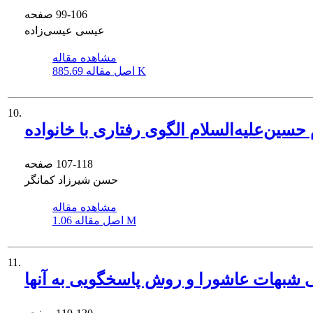
99-106
صفحه
عیسی عیسی‌زاده
مشاهده مقاله
885.69 K
اصل مقاله
10.
 حسین‌علیه‌السلام الگوی رفتاری با خانواده
107-118
صفحه
حسن شیرزاد کمانگر
مشاهده مقاله
1.06 M
اصل مقاله
11.
بهات عاشورا و روش پاسخگویی به آنها