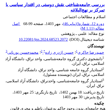
بررسی جامعه‌شناختی نقش دوستی در اقتدار سیاسی با
تمرکز بر نهج‌البلاغه
اسلام و مطالعات اجتماعی
دوره 12، شماره3(پیاپی46)
، مهر 1403
، صفحه
68-99
اصل
مقاله (
1.11 M
)
نوع مقاله: علمی ـ پژوهشی
شناسه دیجیتال (DOI):
10.22081/jiss.2024.68523.2072
نویسندگان
3
2
*
1
حمیدرضا چاکری
؛
حسین اژدری زاده
؛
محمدحسین پوریانی
1
دانشجوی دکتری گروه جامعه‌شناسی، واحد نراق، دانشگاه آزاد
اسلامی، نراق، ایران.
2
استادیار گروه جامعه‌ شناسی، واحد نراق، دانشگاه آزاد
اسلامی، نراق، ایران (نویسنده مسئول).
3
استادیار گروه جامعه‌شناسی، واحدنراق، دانشگاه آزاد اسلامی،
نراق. ایران.
تاریخ دریافت
:
18 بهمن 1402
،
تاریخ بازنگری
:
25 مهر 1403
،
تاریخ پذیرش
:
30 مهر 1403
چکیده
هیچ جامعه‌ای بدون وجود حاکم به‌عنوان ناظم و مجری قانون