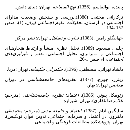
پاینده، ابوالقاسم. (1356).
نهج الفصاحه
. تهران: دنیای دانش.
ترکارانی مجتبی. (1388).بررسی و سنجش وضعیت مدارای
اجتماعی در لرستان.
تحقیقات علوم اجتماعی ایران
، (1)، صص
157 -134.
جهانبگلو رامین. (1383).
تفاوت و تساهل
. تهران: نشر مرکز.
چلبی، مسعود. (1389). تحلیل نظری منشأ و ارتباط هنجارهـای
اجتمـاعی و نـابرابری، تحلیل اجتماعی؛
نظم و نابرابری
های
اجتماعی
، 4، صص 1-26.
دلشاد تهرانی، مصطفی. (1396).
حکمرانی حکیمانه
. تهران: دریا.
ریتزر، جورج. (1377).
نظریه‌های جامعه‌شناسی در دوران
معاصر
. تهران: بهار.
زتومکا، پیوتر. (1386).
اعتماد: نظریه جامعه
شناختی
(مترجم:
غلامرضا غفاری). تهران: شیرازه.
سلیگمن،آدام. (1387).
اعتماد و جامعه مدنی
(مترجم: محمدتقی
دلفروز، در اعتماد و سرمایه اجتماعی، تدوین فوان تونکیس).
تهران: پژوهشکده مطالعات فرهنگی و اجتماعی.