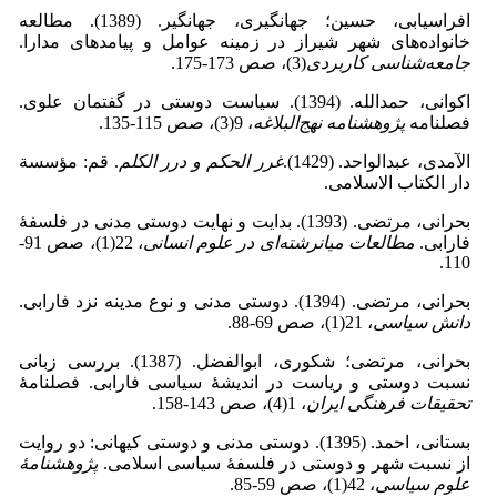
افراسیابی، حسین؛ جهانگیری، جهانگیر. (1389). مطالعه
خانواده‌های شهر شیراز در زمینه عوامل و پیامدهای مدارا.
جامعه‌شناسی کاربردی
(3)، صص 173-175.
اکوانی، حمدالله. (1394). سیاست دوستی در گفتمان علوی.
فصلنامه
پژوهشنامه نهج‌البلاغه
، 9(3)، صص 115-135.
الآمدی، عبدالواحد. (1429).
غرر الحکم و درر الکلم
. قم: مؤسسة
دار الکتاب الاسلامی.
بحرانی، مرتضی. (1393). بدایت و نهایت دوستی مدنی در فلسفۀ
فارابی.
مطالعات میان
رشته‌ای در علوم انسانی
، 22(1)، صص 91-
110.
بحرانی، مرتضی. (1394). دوستی مدنی و نوع مدینه نزد فارابی.
دانش سیاسی
، 21(1)، صص 69-88.
بحرانی، مرتضی؛ شکوری، ابوالفضل. (1387). بررسی زبانی
نسبت دوستی و ریاست در اندیشۀ سیاسی فارابی. فصلنامۀ
تحقیقات فرهنگی ایران
، 1(4)، صص 143-158.
بستانی، احمد. (1395). دوستی مدنی و دوستی کیهانی: دو روایت
از نسبت شهر و دوستی در فلسفۀ سیاسی اسلامی.
پژوهشنامۀ
علوم سیاسی
، 42(1)، صص 59-85.