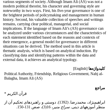
various segments of society. Although Imam Ali (AS) was not a
modern political theorist, his character and governing style are
noteworthy in two ways. First, his five-year governance is one of
the brightest periods of policymaking and management in human
history. Second, his valuable collection of speeches and writings
remains, carrying clear political, managerial, and social
implications. If the language of Imam Ali’s (AS) governance can
be analyzed under various circumstances and the characteristics of
each statement identified based on the reasons and contexts of
their emergence, a general model for governance in different
situations can be derived. The method used in this article is
thematic analysis, which is based on analytical induction. By
classifying data and identifying patterns within the data and
external data, it achieves an analytical typology.
کلیدواژه‌ها
[English]
Political Authority, Friendship, Religious Government, Nahj al-
Balagha, Imam Ali (AS)
مراجع
* قرآن الکریم
ابراهیم‏نژاد، محمدرضا. (1392). دوستی و راهبردهای تحکیم آن از
منظر آموزه‎های دینی.
سراج منیر
، 16(3)، صص 131-150.