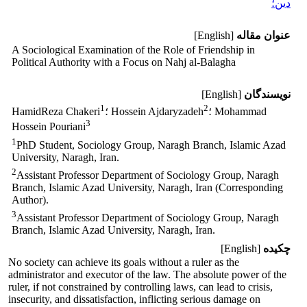
دین؛
عنوان مقاله
[English]
A Sociological Examination of the Role of Friendship in
Political Authority with a Focus on Nahj al-Balagha
نویسندگان
[English]
1
2
؛ Mohammad
؛ Hossein Ajdaryzadeh
HamidReza Chakeri
3
Hossein Pouriani
1
PhD Student, Sociology Group, Naragh Branch, Islamic Azad
University, Naragh, Iran.
2
Assistant Professor Department of Sociology Group, Naragh
Branch, Islamic Azad University, Naragh, Iran (Corresponding
Author).
3
Assistant Professor Department of Sociology Group, Naragh
Branch, Islamic Azad University, Naragh, Iran.
چکیده
[English]
No society can achieve its goals without a ruler as the
administrator and executor of the law. The absolute power of the
ruler, if not constrained by controlling laws, can lead to crisis,
insecurity, and dissatisfaction, inflicting serious damage on