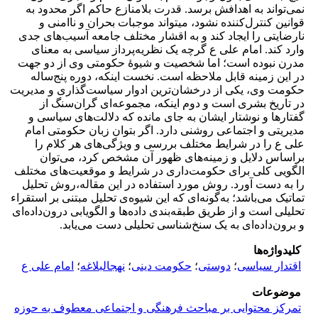
نمی‌تواند به اهدافش برسد. قدرت بلامنازع حاکم اگر محدود به
قوانین کنترل‌کننده نشود، می‎تواند موجبات بحران و ناامنی و
نارضایتی را ایجاد کند و به اقشار مختلف جامعه آسیب‌های جدی
وارد کند. امام علی ع گرچه یک نظریه‌پرداز سیاسی به معنای
مدرن نبوده است؛ اما شخصیت و شیوۀ حکومتی وی از دو جهت
در این زمینه قابل ملاحظه است. نخست اینکه، دوره پنج‌ساله
حکومت وی، یکی از درخشان‌ترین ادوار سیاست‌گذاری و مدیریت
در تاریخ بشری است و دوم اینکه، مجموعه‌ای گران‌سنگ از
گفتارها و نوشتار ایشان به جای مانده که دلالت‌های سیاسی و
مدیریتی و اجتماعی روشنی دارد. اگر بتوان زبان حکومتی امام
علی ع را در شرایط مختلف بررسی و ویژگی‌های هر کلام را
براساس دلایل و زمینه‌های ظهور آن مشخص کرد، می‌توان
الگویی کلی برای حکومت‌داری در شرایط و موقعیت‌های مختلف
را به دست آورد. روش مورد استفاده در این مقاله،روش تحلیل
تماتیک می‌باشد؛ به‌گونه‌ای که این شیوه‌ی تحلیل مبتنی بر استقراء
تحلیلی است و از طریق طبقه‌بندی داده‌ها و الگویابی درون‌داده‌ای
و برون‌داده‌ای به یک سنخ‌شناسی تحلیلی دست می‌یابد.
کلیدواژه‌ها
اقتدار سیاسی
؛
دوستی
؛
حکومت دینی
؛
نهج‎البلاغه
؛
امام علی ع
موضوعات
تمرکز محتوایی بر مباحث فرهنگی و اجتماعی معطوف به حوزه