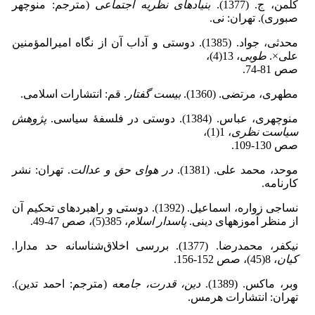
کلمن، ج. (1377).
بنیادهای نظریه اجتماعی
(مترجم: منوچهر
صبوری). تهران: نی.
محدثی، جواد. (1385). دوستی و آداب آن از نگاه امیرالمؤمنین
علی×.
طوبی
، 13(4)،
صص 81-74.
مطهری، مرتضی. (1360).
بیست گفتار
. قم: انتشارات اسلامی.
منوچهری، عباس. (1384). دوستی در فلسفۀ سیاسی.
پژوهش
سیاست نظری
، 1(1)،
صص 130-109.
موحد، محمد علی. (1381).
در هوای حق و عدالت
. تهران: نشر
کارنامه.
نساجی زواره، اسماعیل. (1392). دوستی و راهبردهای تحکیم آن
از منظر آموزه‎های دینی.
پاسدار اسلام
، 385(5)، صص 47-49.
نیکفر، محمدرضا. (1377). بررسی اخلاق‌شناسانه حد مدارا
.
کیان
، 8(45)، صص 152-156.
وبر، ماکس. (1389).
دین، قدرت، جامعه
(مترجم: احمد تدین).
تهران: انتشارات هرمس.