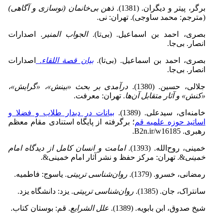
برگر، پیتر و دیگران. (1381).
ذهن‌ بی‌خانمان‌ (نوسازی‌ و آگاهی‌)
(مترجم:‌ محمد ساوجی). ‏تهران: نی‌.
بصری، احمد بن اسماعیل. (بی‌‌تا).
الجواب المنیر.
اصدارات
انصار. بی‌‌جا.
بصری، احمد بن اسماعیل. (بی‌‌تا).
بیان قصة اللقاء
.
اصدارات
انصار. بی‌‌جا.
جلالی، حسین. (1380).
درآمدى بر بحث «بینش»، «گرایش»،
«کنش» و آثار متقابل آن
ها
. تهران: معرفت.
خامنه‌‌ای، سیدعلی. (1389).
بیانات در دیدار طلاب و فضلا و
اساتید حوزه علمیه‌‌ قم‌
؛ برگرفته از پایگاه استنادی مقام معظم
رهبری. B2n.ir/w16185.
خمینی، روح‌الله. (1393).
امامت و انسان کامل از دیدگاه امام
خمینی
&. تهران: مرکز حفظ و نشر آثار امام خمینی&.
رمضانی، خسرو. (1379).
روان‌شناسی تربیتی
. یاسوج: فاطمیه.
سانتراک، جان. (1385).
روان‌شناسی تربیتی
. یزد: دانشگاه یزد.
شیخ صدوق، ابن بابویه. (1389).
علل الشرایع
. قم: بوستان کتاب.