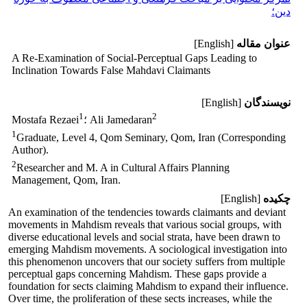
دین؛
عنوان مقاله
[English]
A Re-Examination of Social-Perceptual Gaps Leading to
Inclination Towards False Mahdavi Claimants
نویسندگان
[English]
1
2
؛ Ali Jamedaran
Mostafa Rezaei
1
Graduate, Level 4, Qom Seminary, Qom, Iran (Corresponding
Author).
2
Researcher and M. A in Cultural Affairs Planning
Management, Qom, Iran.
چکیده
[English]
An examination of the tendencies towards claimants and deviant
movements in Mahdism reveals that various social groups, with
diverse educational levels and social strata, have been drawn to
emerging Mahdism movements. A sociological investigation into
this phenomenon uncovers that our society suffers from multiple
perceptual gaps concerning Mahdism. These gaps provide a
foundation for sects claiming Mahdism to expand their influence.
Over time, the proliferation of these sects increases, while the