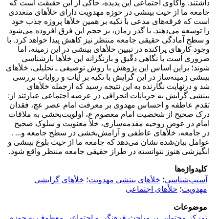
داشتند. واکاوی اجتماعی این پدیده، حاکی از این حقیقت است که
جامعه ما از حیث بینشی در حوزه مهدویت دارای خلأهای متعددی
است که فرقه‌‌های مدعی با تکیه بر همین خلأها پروژه جذب خود
را توسعه می‌‌دهند. با گذر زمان، بر حجم این فرق افزوده می‌‌شود
و سطح آمادگی حقیقی جامعه منتظر نیز کاهش پیدا خواهد کرد. با
وجود کارهای پراکنده در تبیین خلأهای بینشی در این زمینه، اما
ضروری است با نگاهی دقّیق و بازنگرانه این خلأها بازشناسی
شوند؛ براین اساس این پژوهش با روش توصیفی ـ تحلیلی، خلأهای
بینشی زمینه‌‌ساز در این گرایش با تکیه بر آیات و روایات بررسی
شد و درنهایت نگارنده به این نتیجه رسید که ازجمله خلأهای
بینشی گرایش به جریانات انحرافی در عرصه اجتماعی عبارتند از:
تقدم عاطفه و احساس مهدوی بر معرفت امام عصر عج، فقدان
درک صحیح از شخصیت امام معصوم ع، اولویت‌‌بخشی به ملاقات
امام در عوض روحیه مقدمه‌‌سازی، خلأ معنویت و سلوک صحیح
در جامعه، خلأهای عاطفی و آرامش‌‌بخشی در سطح جامعه و... .
عوامل بیان‌شده نشان می‌‌دهد که جامعه ما از حیث بلوغ بینشی و
انگیزشی هنوز نتوانسته در طراز حقیقی جامعه منتظر واقع شود.
کلیدواژه‌ها
آسیب‌‌شناسی
؛
خلأهای بینشی مهدویت
؛
خلأهای گرایشی
مهدویت
؛
خلأهای اجتماعی
موضوعات
تمرکز محتوایی بر مباحث فرهنگی و اجتماعی معطوف به حوزه