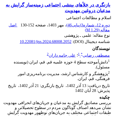
بازنگری در خلأهای بینشی اجتماعی زمینه‌‌ساز گرایش به
مدعیان دروغین مهدویت
اسلام و مطالعات اجتماعی
دوره 12، شماره3(پیاپی46)
، مهر 1403
، صفحه
130-152
اصل
مقاله (
1.29 M
)
نوع مقاله: علمی ـ پژوهشی
شناسه دیجیتال (DOI):
10.22081/jiss.2024.68008.2052
نویسندگان
2
1
*
مصطفی رضایی
؛
علی جامه داران
1
دانش‌‌آموخته سطح 4 حوزه علمیه قم. قم، ایران (نویسنده
مسئول).
2
پژوهشگر و کارشناس ارشد، مدیریت برنامه‌ریزی امور
فرهنگی، قم، ایران.
تاریخ دریافت
:
13 آذر 1402
،
تاریخ بازنگری
:
21 آذر 1402
،
تاریخ
پذیرش
:
28 آبان 1402
چکیده
بررسی مصادیق گرایش به مدعیان و جریان‌های انحرافی مهدویت
نشان می‌‌دهد اصناف گوناگون مردم در سطوح تحصیلاتی و
طبقات اجتماعی مختلف به جریان‌‌های نوظهور مهدویت گرایش