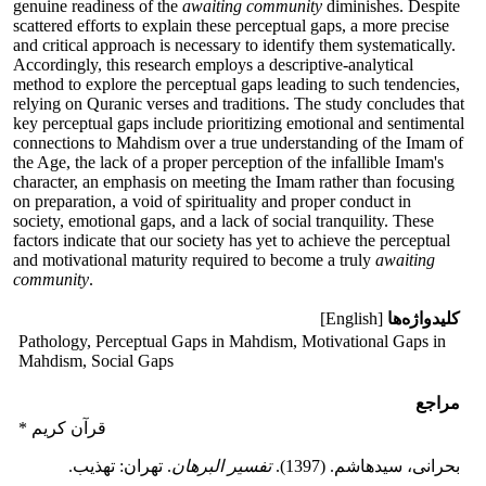
genuine readiness of the
awaiting community
diminishes. Despite
scattered efforts to explain these perceptual gaps, a more precise
and critical approach is necessary to identify them systematically.
Accordingly, this research employs a descriptive-analytical
method to explore the perceptual gaps leading to such tendencies,
relying on Quranic verses and traditions. The study concludes that
key perceptual gaps include prioritizing emotional and sentimental
connections to Mahdism over a true understanding of the Imam of
the Age, the lack of a proper perception of the infallible Imam's
character, an emphasis on meeting the Imam rather than focusing
on preparation, a void of spirituality and proper conduct in
society, emotional gaps, and a lack of social tranquility. These
factors indicate that our society has yet to achieve the perceptual
and motivational maturity required to become a truly
awaiting
community
.
کلیدواژه‌ها
[English]
Pathology, Perceptual Gaps in Mahdism, Motivational Gaps in
Mahdism, Social Gaps
مراجع
* قرآن کریم
بحرانی، سیدهاشم. (1397).
تفسیر البرهان
. تهران: تهذیب.