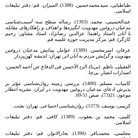
طباطبایی، سیدمحمدحسین. (1388).
المیزان
. قم: دفتر تبلیغات
اسلامی.
عبدالحسینی، محمد. (1393). رساله سطح سه:
آسیب‌‌شناسی
مدعیان دروغین مهدویت: انگیزه‌‌ها و اهداف و راهکارهای مقابله
با آنان
(استاد راهنما: عزالدین رضانژاد، استاد مشاور: رحیم
کارگر). قم: مرکز مدیریت حوزه علمیه قم.
عرفان، امیرمحسن. (1389).
عوامل پیدایش مدعیان دروغین
مهدویت و گرایش مردم به آنان اثر
. تهران: اندیشه کهن‌‌پرداز.
العقیلی، ناظم. (بی‌‌تا).
الرد الأحسن فی الدفاع عن أحمد الحسن
،
اصدارات انصار. بی‌‌جا.
کامیاب، مسلم. (1400). بررسی زمینه روان‌‌شناسی مؤثر بر
پذیرش ادعای مدعیان دروغین مهدویت در ایران. نشریه
انتظار
موعود
، 21(73)، صص 51-69.
کریمی، یوسف. (1373).
روان‌شناسی اجتماعی
. تهران: بعثت.
کلینی، محمد بن یعقوب. (1389).
کافی
. قم: دفتر تبلیغات
اسلامی.
مجلسی، محمدباقر. (1390).
بحارالانوار
. قم: دفتر تبلیغات