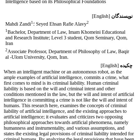
Intelligence based on its Philosophical Foundations
نویسندگان
[English]
1
2
؛ Seyed Ehsan Rafie Alavy
Mahdi Zandi
1
Bachelor, Department of Law, Imam Khomeini Educational
and Research Institute; Level 3 student, Qom Seminary, Qom,
Iran
2
Associate Professor, Department of Philosophy of Law, Baqir
al -Ulom University, Qom, Iran.
چکیده
[English]
When an intelligent machine or an autonomous robot, as the
ample examples of artificial intelligence, commits a crime, what
first comes to mind is its criminal liability. Human criminal
liability is based on the will and criminal intent and other
conditions mentioned in the law, but the will and intent of artificial
intelligence in committing a crime is not like the will and intent of
humans. This research here, examines the concepts of criminal
liability of artificial intelligence, and the existing approaches to
artificial intelligence; it evaluates and criticizes two opposing
philosophical approaches towards artificial phenomena, namely
humanness and instrumentality, and various assumptions, and
states the existing legal provisions of criminal liability intended for
criminal humans. By analyzing the legal provisions that have been