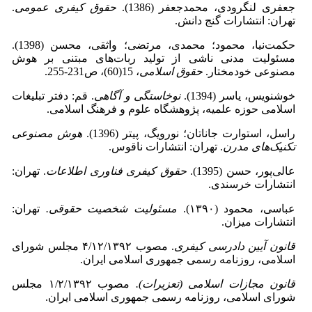
جعفری لنگرودی، محمدجعفر (1386).
حقوق کیفری عمومی
.
تهران: انتشارات گنج دانش.
حکمت‌نیا، محمود؛ محمدی، مرتضی؛ واثقی، محسن (1398).
مسئولیت مدنی ناشی از تولید ربات‌های مبتنی بر هوش
مصنوعی خودمختار.
حقوق اسلامی
، 15(60)، ص231-255.
خوشنویس، یاسر (1394).
نوخاستگی و آگاهی
. قم: دفتر تبلیغات
اسلامی حوزه علمیه، پژوهشگاه علوم و فرهنگ اسلامی.
راسل، استوارت جاناتان؛ نورویگ، پیتر (1396).
هوش مصنوعی
تکنیک‌های مدرن
. تهران: انتشارات ناقوس.
عالی‌پور، حسن (1395).
حقوق کیفری فناوری اطلاعات
. تهران:
انتشارات خرسندی.
عباسی، محمود (۱۳۹۰).
مسئولیت شخصیت حقوقی.
تهران:
انتشارات میزان.
قانون آیین دادرسی کیفری
. مصوب ۴/۱۲/۱۳۹۲ مجلس شورای
اسلامی، روزنامه رسمی جمهوری اسلامی ایران.
قانون مجازات اسلامی (تعزیرات).
مصوب ۱/۲/۱۳۹۲ مجلس
شورای اسلامی، روزنامه رسمی جمهوری اسلامی ایران.