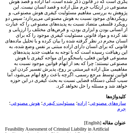
یگری است که در قانون ذکر شده است، اما اراده و قصد هوش
مصنوعی در ارتکاب جرم مثل اراده و قصد انسان نیست. این
پژوهش به بررسی مفاهیم مسئولیت کیفری هوش مصنوعی، و
رویکردهای موجود نسبت به هوش مصنوعی می‌پردازد؛ سپس دو
رویکرد فلسفی متضاد نسبت به پدیده‌های مصنوعی را که عبارت
از انسانی بودن و ابزاری بودن، و فرض‌های مختلف را ارزیابی و
نقد کرده و مواد قانونی مسئولیت کیفری موجود را که برای
انسان مجرم در نظر گرفته شده را بیان کرده و با تحلیل ماده‌های
قانونی که برای انسان دارای اراده مبتنی بر نفس وضع شده، به
این رهیافت رسیده است که با توجه به ماهیت جدید پدیده‌های
مصنوعی قوانین فعلی، پاسخگو برای مواجه کیفری با هوش
مصنوعی نیستند؛ چرا که بعد از ابهام قوانین موجود نسبت به
مفاهیمی مثل اراده غیرمبتنی بر روح، پذیرش تفسیر کردن این
قوانین توسط مرجع رسمی، اگرچه باعث رفع ابهام می‌شود، اما
سبب گنگی دستگاه قضایی نسبت به بحث کیفری در این حوزه
خواهد شد و مسئله را حل نخواهد کرد.
کلیدواژه‌ها
سازه‌های مصنوعی
؛
اراده
؛
مسئولیت کیفری
؛
هوش مصنوعی
؛
جرم
عنوان مقاله
[English]
Feasibility Assessment of Criminal Liability in Artificial