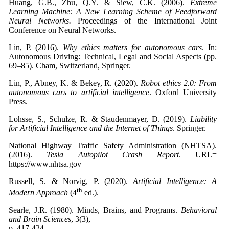
Huang, G.B., Zhu, Q.Y. & Siew, C.K. (2006).
Extreme
Learning Machine: A New Learning Scheme of Feedforward
Neural Networks.
Proceedings of the International Joint
Conference on Neural Networks.
Lin, P. (2016).
Why ethics matters for autonomous cars
. In:
Autonomous Driving: Technical, Legal and Social Aspects (pp.
69–85). Cham, Switzerland, Springer.
Lin, P., Abney, K. & Bekey, R. (2020).
Robot ethics 2.0: From
autonomous cars to artificial intelligence
. Oxford University
Press.
Lohsse, S., Schulze, R. & Staudenmayer, D. (2019).
Liability
for Artificial Intelligence and the Internet of Things
. Springer.
National Highway Traffic Safety Administration (NHTSA).
(2016).
Tesla Autopilot Crash Report
. URL=
https://www.nhtsa.gov
Russell, S. & Norvig, P. (2020).
Artificial Intelligence: A
th
Modern Approach
(4
ed.).
Searle, J.R. (1980). Minds, Brains, and Programs.
Behavioral
and Brain Sciences
, 3(3),
p. 417-424.