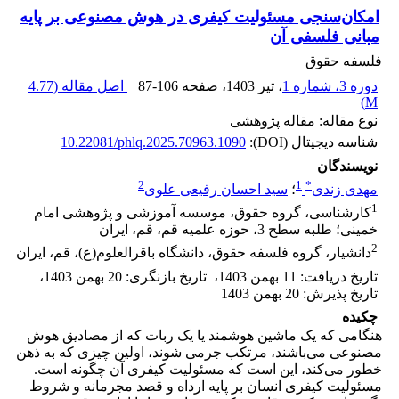
امکان‌سنجی مسئولیت کیفری در هوش مصنوعی بر پایه
مبانی فلسفی آن
فلسفه حقوق
دوره 3، شماره 1
، تیر 1403
، صفحه
87-106
اصل مقاله (
4.77
)
M
نوع مقاله: مقاله پژوهشی
شناسه دیجیتال (DOI):
10.22081/phlq.2025.70963.1090
نویسندگان
2
1
*
مهدی زندی
؛
سید احسان رفیعی علوی
1
کارشناسی، گروه حقوق، موسسه آموزشی و پژوهشی امام
خمینی؛ طلبه سطح 3، حوزه علمیه قم، قم، ایران
2
دانشیار، گروه فلسفه حقوق، دانشگاه باقرالعلوم(ع)، قم، ایران
تاریخ دریافت
:
11 بهمن 1403
،
تاریخ بازنگری
:
20 بهمن 1403
،
تاریخ پذیرش
:
20 بهمن 1403
چکیده
هنگامی که یک ماشین هوشمند یا یک ربات که از مصادیق هوش
مصنوعی می‌باشند، مرتکب جرمی شوند، اولین چیزی که به ذهن
خطور می‌کند، این است که مسئولیت کیفری آن چگونه است.
مسئولیت کیفری انسان بر پایه ارداه و قصد مجرمانه و شروط