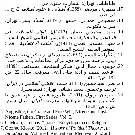
طباطبایی، تهران: انتشارات مینوی خرد.
مطهری، مرتضی (1358)،
آشنایی با علوم اسلامی2
، ج 1،
قم: صدرا.
معصومى همدانى، حسین (1391)،
استاد بشر
، تهران:
میراث مکتوب.
مفید، محمدبن نعمان (1413ق)،
اوائل المقالات فى
المذاهب و المختارات
، قم: الموتمر العالمى للشیخ المفید.
مفید، محمدبن نعمان (1413ق)،
النکت الاعتقادیة
، قم :
الموتمر العالمى للشیخ المفید.
مک­گراث، آلیستر (۱۳۸۶)،
مقدمه‌ای بر تفکر نهضت اصلاح
دینی
، ترجمۀ بهروزحدادی، مرکز مطالعات و مذاهب قم.
موسوى، جمال‌الدین؛ شاکر ایشتیجه، محمدتقی (1392)،
«قاعده لطف و ادلّۀ نقلى آن»، معرفت، سال 22، ش
195، ص27- 41.
نصر، سیدحسین (1383)،
سنت عقلانی اسلامی در ایران
،
ترجمه و تحقیق، سعید دهقانی، تهران: قصیده‌سرا.
نصرتیان، رئوف (1391)، «آموزۀ فیض از عهد عتیق تا
آگوستین تفاوت­ها- شباهت­ها»،
معرفت ادیان
، سال سوم،
ش4، ص 84ـ ٦٥.
Augustine, On Grace and Free Will, Nicene and Post-
Nicene Fathers, First Series, Vol, 5.
O Meara, Thomas, "grace", Encyclopedia of Religion.
George Klosko (2012),
History of Political Theory: An
Introduction
, Volume I: Ancient and Medieval, ,Oxford