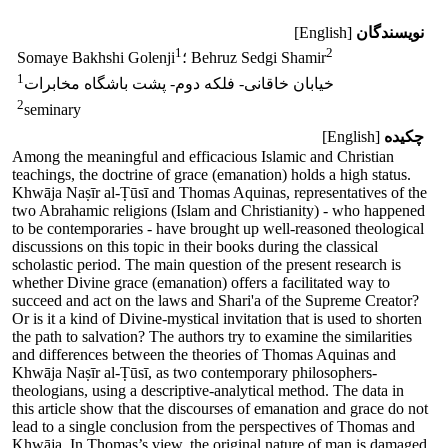
نویسندگان
[English]
1
2
؛ Behruz Sedgi Shamir
Somaye Bakhshi Golenji
1
خیابان خاقانی- فلکه دوم- پشت باشگاه مخابرات
2
seminary
چکیده
[English]
Among the meaningful and efficacious Islamic and Christian
teachings, the doctrine of grace (emanation) holds a high status.
Khwāja Naṣīr al-Ṭūsī and Thomas Aquinas, representatives of the
two Abrahamic religions (Islam and Christianity) - who happened
to be contemporaries - have brought up well-reasoned theological
discussions on this topic in their books during the classical
scholastic period. The main question of the present research is
whether Divine grace (emanation) offers a facilitated way to
succeed and act on the laws and Shari'a of the Supreme Creator?
Or is it a kind of Divine-mystical invitation that is used to shorten
the path to salvation? The authors try to examine the similarities
and differences between the theories of Thomas Aquinas and
Khwāja Naṣīr al-Ṭūsī, as two contemporary philosophers-
theologians, using a descriptive-analytical method. The data in
this article show that the discourses of emanation and grace do not
lead to a single conclusion from the perspectives of Thomas and
Khwāja. In Thomas’s view, the original nature of man is damaged