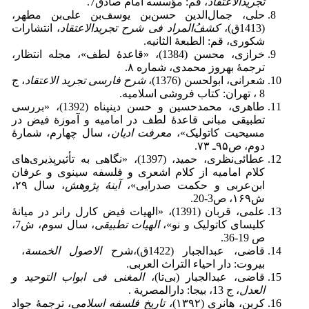
تجریدالاعتقاد
، قم: مؤسسه امام صادق7.
حلی، جمال‌الدین حسن‌بن یوسف‌بن علی‌بن مطهر،
(1413ق)،
کشفُ‌المراد فی شرح تجریدالاعتقاد
، انتشارات
شکوری، قم: الطبعۀ الثانیه.
خرازی، محسن (1384)، «قاعدۀ لطف»، مجله انتظار،
ترجمۀ بهروز محمدی، شماره ۸.
شعرانی، ابولحسن (1376)،
شرح فارسی تجرید الاعتقاد
، ج
8 ، تهران: کتاب فروشی اسلامیه.
طاهری، محمدحسین و حسن دین­پناه (1392)، «بررسی
تطبیقی مبانی قاعدۀ لطف در امامیه و آموزة فیض در
مسیحیت کاتولیک»،
معرفت ادیان
، سال چهارم، شمارۀ
دوم، ص۹۵ـ ۷۳.
عطائی‌نظری، حمید، (1397)، «نگاهی به تأثیرپذیری‌های‌
کلام امامیه از کلام اشعری و فلسفه سینوی و عرفان
ابن‌عربی و حکمت صدرایی»،
آینۀ پژوهش
، سال ۲۹،
ش۱۶۹، ص3-20.
علمی، قربان (1391)، «الهیات فیض کارل رانر در میانۀ
کلیسای کاتولیک و نو»،
الهیات تطبیقی
، سال سوم، ش7،
ص 19-36.
قاضى، عبدالجبار (1422ق)،شرح
الاصول الخمسة
،
بیروت: دار احیاء التراث العربی.
قاضى، عبدالجبار (بی‌تا)،
المغنى فى ابواب التوحید و
العدل
، ج 13، بی­جا: دارالمصریة .
کربن،‌‌‌‌‌‌‌‌‌‌‌‌‌‌‌‌‌‌‌‌‌‌‌‌‌‌‌‌‌‌‌‌‌‌‌‌‌‌‌‌‌‌‌‌‌‌‌‌‌‌‌‌‌‌‌‌‌‌‌‌ هانری (۱۳۹۲)،
تاریخ فلسفه اسلامی
، ترجمۀ جواد