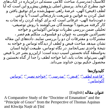
کلاسیک (مدرسی)، مباحث کلامی مستدلی دراین‌باره در کتاب‌های
خود‌ مطرح کرده‌اند. پرسش اصلی پژوهش پیش‌رو این است که آیا
لطف (فیض) الهی، عرضۀ راهی تسهیل‌شده برای توفیق یافتن و
عمل کردن به قوانین و شریعت باری‌تعالی ‌است؟ یا نوعی
دعوت‌نامۀ الهی- عرفانی ‌است که برای کوتاه کردن راه نجات به
کار گرفته می‌شود؟ نویسندگان می‌کوشند با روش توصیفی-
تحلیلی ضمن بررسی نظریات توماس آکوئیناس و خواجه
نصیرالدین طوسی به عنوان دو فیلسوف‌ـ‌ متکلم هم‌عصر ،
مشترکات و مفترقات آن دو را بررسی نمایند. داده‌های این مقاله
نشان می‎دهد مباحث فیض و لطف از دیدگاه توماس و خواجه به
نتیجۀ واحدی نمی‌انجامد. در نگاه توماس، طبیعت اولیۀ انسان
به‌واسطۀ گناه نخستین آسیب دیده‌ است؛ ازاین‌رو بشر جز با فیض
الهی نمی‌تواند نجات یابد، اما خواجه لطف را جدا از گناه نخستین و
محصول حکیم بودن خداوند می‌داند.
کلیدواژه‌ها
"قاعده لطف"
؛
"فیض"
؛
"مدرسی"
؛
"خواجه نصیر"
؛
"توماس
آکوئیناس"
عنوان مقاله
[English]
A Comparative Study of the “Doctrine of Emanation” and the
“Principle of Grace” from the Perspective of Thomas Aquinas
and Khwāja Naṣīr al-Ṭūsī