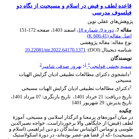
قاعده لطف و فیض در اسلام و مسیحیت از نگاه دو
فیلسوف مدرسی
پژوهش‌های عقلی نوین
مقاله 7
،
دوره 9، شماره 18
، اسفند 1403
، صفحه
151-172
اصل مقاله (
606.41 K
)
نوع مقاله: مقاله پژوهشی
شناسه دیجیتال (DOI):
10.22081/nir.2022.64170.1371
نویسندگان
2
1
*
سمیه بخشی قولنجی
؛
بهروز صدقی شامیر
1
دانشجوی دکترای مطالعات تطبیقی ادیان گرایش الهیات
مسیحی
2
دکترای مطالعات تطبیقی ادیان گرایش الهیات مسیحی
تاریخ دریافت
:
21 خرداد 1401
،
تاریخ بازنگری
:
07 مرداد 1401
،
تاریخ پذیرش
:
29 شهریور 1401
چکیده
در میان آموزه‌های پرمعنا و اثرگذار اسلامی و مسیحی، آموزۀ
لطف (فیض) از جایگاهی والا برخورداراست. خواجه نصیرالدین
طوسی و توماس آکوئیناس نمایندگان دو دین ابراهیمی (اسلام و
مسیحیت) -که از قضا هم-عصر بوده‌اند- ‌در دورۀ اسکولاستیک