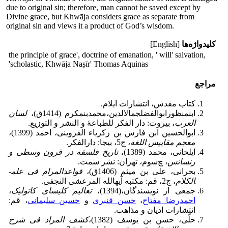
due to original sin; therefore, man cannot be saved except by
Divine grace, but Khwāja considers grace as separate from
original sin and views it a product of God’s wisdom.
کلیدواژه‌ها
[English]
the principle of grace', doctrine of emanation, ' will' salvation,
'scholastic, Khwāja Naṣīr' Thomas Aquinas
مراجع
کتاب مقدس، انتشارات ایلام.
ابنمنظورابوالفضلجمالالدین،محمدبنمکرم (1414ق)،
لسان
العرب
، بیروت: دار الفکر للطباعۀ و النشر و التوزیع.
ابوالحسین ابن فارس بن زکریاء القزوینی، احمد (1399)،
معجم مقاییس اللغه
، ج5، بی­جا: دارالفکر.
ایلخانی، محمد (1389)،
تاریخ فلسفه در قرون وسطی و
رنسانس
، چ‌سوم، تهران: نشر سمت.
بحرانی، علی بن میثم (1406ق)،
قواعدالمرام فی علم­
الکلام
، ج2، قم: مکتبه آیه­الله المرعشی النجفی.
جمعی از نویسندگان،(1394)،
تعالیم کلیسای کاتولیک
،
احمدرضا مفتاح
،
حسن قنبری
و
حسین سلیمانی
، قم:
انتشارات ادیان و مذاهب.
حلّى، حسن بن یوسف (1382)،
کشف المراد فى شرح