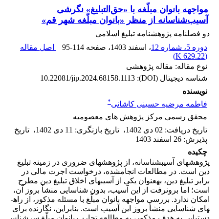
مواجهه بانوان مبلّغه با «حق‌التبلیغ» نگرشی
آسیب‌شناسانه از منظر «بانوان مبلّغه شهر قم»
دو فصلنامه پژوهشنامه تبلیغ اسلامی
دوره 5، شماره 12
، اسفند 1403
، صفحه
95-114
اصل مقاله
)
629.22 K
(
نوع مقاله: مقاله پژوهشی
شناسه دیجیتال (DOI):
10.22081/jip.2024.68158.1113
نویسنده
*
فاطمه مرضیه حسینی کاشانی
محقق رسمی مرکز پژوهش های معصومیه
تاریخ دریافت
:
02 دی 1402
،
تاریخ بازنگری
:
11 دی 1402
،
تاریخ
پذیرش
:
26 اسفند 1403
چکیده
پژوهش­های آسیب­شناسانه، از پژوهش­های ضروری در زمینه تبلیغ
دین است. در مطالعات انجام­شده، درخواست اجرت مالی در
برابر تبلیغ دین، به­عنوان یکی از آسیب­های اخلاق تبلیغ دین مطرح
است؛ اما برون­رفت از این آسیب، بدون شناسایی منشأ بروز آن،
امکان ندارد. بررسی مواجهه بانوان مبلّغ با مسئله مذکور، از راه­
های شناسایی منشأ بروز این آسیب است. بنابراین، نگارنده برای
دستیابی به هدف مذکور، به مطالعه تجارب بانوان مبلّغ سرشناس