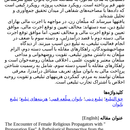
شهر قم پرداخته است. رویکرد منتخب پروژه، رویکرد کیفی است
که داده‌ها با مصاحبه‌های شفاهی از میدان تحقیق جمع‌آوری و
تحلیل شده‌اند.
یافته­ها می­رساند که مبلّغان زن، در مواجهه با اجرت مالی به­ازای
تبلیغ دین، سه دسته­اند: مخالف تعیین و توقع اجرت مالی، موافق
تعیین و توقع اجرت مالی و مخالف تعیین، اما موافق توقع اجرت
مالی. دسته دوم با قصد درآمدزایی، و دسته سوم با ضعف در
انجام فعالیت تبلیغی، به تبلیغ دین آسیب می­زنند. از دیدگاه
مصاحبه­شوندگان، راهکارهای مقابله با آسیب دسته دوم، الزام
مبلّغان به داشتن مجوز تبلیغی، تقویت روضه­خوانی و مداحی
مبلّغان معتبر و تقویت علمی ـ اخلاقی مبلّغان روضه‌خوان است و
راهکارهای مقابله با آسیب دسته سوم، شامل به رسمیت شناختن
پرداخت مالی به بانوان مبلّغ، تعریف مشاغل درآمد­زا، معرفی
مبلّغان توانمند به مردم، کم­کردن هزینه­های تبلیغی و تقویت روحیه
اخلاص با اشتراک تجارب تبلیغی است.
کلیدواژه‌ها
حق‌التبلیغ
؛
تبلیغ دینی
؛
بانوان مبلّغه قمی
؛
هزینه‌های تبلیغ
؛
تبلیغ
بانوان
عنوان مقاله
[English]
The Encounter of Female Religious Propagators with "
Propagation Fee" A Pathological Perspective from the