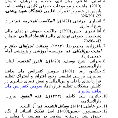
امینی، اعظم، میان‌آبادی، حجت، و دریادل، احسان
(2019). ماهیت و موضوعات حقوقی کلیدی موافقت‌نامه
پاریس در خصوص تغییرات اقلیمی.
دانشگاه شهید بهشتی
،
22، 291-326.
انصاری، مرتضی. (1421ق).
المکاسب المحرمه
. قم: تراث
شیخ انصاری.
آقا نظری، حسن.(1390). مالکیت حقوقی نهادهای مالی
(شخصیت حقوقی نهادهای مالی).
اقتصاد اسلامی
، شماره
43، -96-79.
باقرزاده، محمدرضا. (۱۳۸۲).
ضمانت اجراهای صلح و
امنیت بین‌المللی
. قم: مؤسسه آموزشی و پژوهشی امام
خمینی (ره).
بحرانی، شیخ یوسف. (1423ق).
الدرر النجفیه
. لبنان:
دارالمصطفی.
جنگجو، رضا. (1401). سومین کنفرانس ملی پدافند
سایبری، بررسی تطبیقی وجوه افتراق و اشتراک تنظیم
قراردادهای داخلی و بین‌المللی و نقش فضای سایبری در
کاهش مشکلات تنظیم قراردادها،
سومین کنفرانس ملی
پدافند سایبری
.
حائری، سید کاظم. (۱۴۲۳ق).
فقه العقود
. بیروت:
دارالاسلامیه.
حر عاملی. (1414).
وسائل الشیعه
. قم: آل البیت.
حقیقت‌پور، حسین(1400). اصل تفکیک انسانی از نگاه
حقوق بشر دوستانه اسلامی در مقایسه با معاهدات