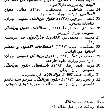
البیت (ع)
. بیروت: دارالاضواء.
قمی طباطبایی، محمدتقی. (1426).
مبانی منهاج
الصالحین
. قم: منشورات قلم شرق.
گنجی، منوچهر. (۱۳۴۸).
حقوق بین‌الملل عمومی
. تهران:
کتابخانه مجلس.
مجتهدی، محمدرضا. (۱۳۸۱).
مطالعات حقوق بین‌الملل
عمومی
. تهران: فروزش.
مجلسی، محمدباقر. (1403ق).
بحارالانوار
. قم: مؤسسه
وفا.
مشکینی، علی. (۱۳۶۷).
اصطلاحات الاصول و معظم
ابحاثها
. قم: الهادی.
مقتدر، هوشنگ. (۱۳۸۳).
حقوق بین‌الملل عمومی
. تهران:
اداره نشر وزارت علوم خارجه.
موسی‌زاده، رضا. (۱۳۸۳).
بایسته‌های حقوق بین‌الملل
عمومی
. تهران: میزان.
نراقی، احمد. (1408).
عوائد الایام
. قم: بصیرتی.
والاس، ربکا. (۱۳۸۲).
حقوق بین‌الملل
. مترجم سید قاسم
قاسمی، تهران: مؤسسه مطالعات و پژوهش‌های حقوقی.
آمار
تعداد مشاهده مقاله: 434
تعداد دریافت فایل اصل مقاله: 231