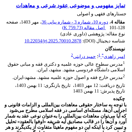
تمایز مفهومی و موضوعی عقود شرعی و معاهدات
جستارهای فقهی و اصولی
مقاله 4
،
دوره 10، شماره 3 - شماره پیاپی 36
، مهر 1403
، صفحه
101-128
اصل مقاله (
759.73 K
)
نوع مقاله: پژوهشی (داوری عادی)
شناسه دیجیتال (DOI):
10.22034/jrj.2025.70010.2878
نویسندگان
2
1
*
امیر زاهدی
؛
حمید درایتی
1
مدرس سطوح عالی حوزه علمیه و دکتری فقه و مبانی حقوق
اسلامی دانشگاه فردوسی مشهد. مشهد، ایران.
2
مدرس خارج فقه و اصول حوزه علمیه مشهد. مشهد-ایران.
تاریخ دریافت
:
12 مهر 1403
،
تاریخ بازنگری
:
11 بهمن 1403
،
تاریخ پذیرش
:
11 بهمن 1403
چکیده
با توجه به ساختار حقوقی معاهدات بین‌المللی و الزامات قانونی و
اجرایی آن‌ها، مسئله‌ای اساسی در فقه اسلامی مطرح می‌شود
که آیا می‌توان معاهدات بین‌المللی را به‌عنوان نوعی عقد به شمار
آورد و آن‌ها را در قالب مصادیق آیه شریفه «اوفوا بالعقود» تحلیل
و تبیین کرد یا اینکه این دو مفهوم ماهیتاً متفاوت از یکدیگرند و هر