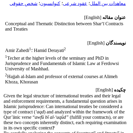
معاهدات بین الملل
؛
عقود شرعی
؛
کنوانسیون
؛
شخص حقوقی
عنوان مقاله
[English]
Conceptual and Thematic Distinction between Sharʻī Contracts
and Treaties
نویسندگان
[English]
1
2
؛ Hamid Derayati
Amir Zahedi
1
Techer at the higher levels of the seminary and PhD in
Jurisprudence and Fundamentals of Islamic Law at Ferdowsi
University of Mashhad.
2
Hajjah al-Islam and professor of external courses at Alimeh
Khoza, Khorasan
چکیده
[English]
Given the legal structure of international treaties and their legal
and enforcement requirements, a fundamental question arises in
Islamic jurisprudence: Can international treaties be considered a
type of contract (
ʻaqd
) and analyzed within the framework of the
Qur’ānic verse “
awfū b
ī
al-ʻuqūd”
(fulfill your contracts), or are
these two concepts inherently distinct, each requiring examination
in its own specific context
?