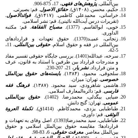
بین‌المللی.
پژوهش‌های فقهی
، 17، 875-906.
حکیم، محسن. (۱۴۰۸ق).
حقائق الاصول
. قم: بصیرتی.
خراسانی، محمدعلی کاظمی. (۱۴۱۷ق).
فوائدالاصول
.
(تقریرات درس آیت‌الله نائینی). قم: نشر اسلامی.
خویی، ابوالقاسم. (1377).
مصباح الفقاهة
. قم: مکتبه
الداوری.
زنجانی، عمیـد(1370). حقوق تعهدات و قراردادهای
بین‌المللی در فقه و حقوق اسلام.
حقوقی بین‌المللی
، 11،
5-42.
سرخه، عبدالله(1401). بررسی جایگاه حقوقی تفسیر مفاد
و مندرجات قرارداد بین طرفین با استناد به قانون، عرف
و متن قرارداد.
نشر یار
، 21، 207-230.
سلجوقی، محمود. (۱۳۸۴).
بایسته‌های حقوق بین‌الملل
خصوصی
. تهران: میزان.
هاشمی شاهرودی، سید محمود. (۱۳۸۷).
فرهنگ فقه
فارسی
. قم: دائره‌المعارف اسلامی.
ضیایی بیگدلی، محمدرضا. (1402).
حقوق بین‌المللی
عمومی
. تهران: گنج دانش.
طباطبایی یزدی، محمدکاظم. (1414ق).
تکملة العروة
الوثقی
. قم: داوری.
طباطبایی، سید محمدرضا(1393). اصل وفای به تعهدات و
قراردادها؛ مقایسه حقوق بین‌الملل اسلامی و حقوق
بین‌الملل معاصر.
معرفت حقوقی
، 6، 83-98.
فقیه، یوسف. (1409ق).
الاحوال الشخصیة فی فقه اهل