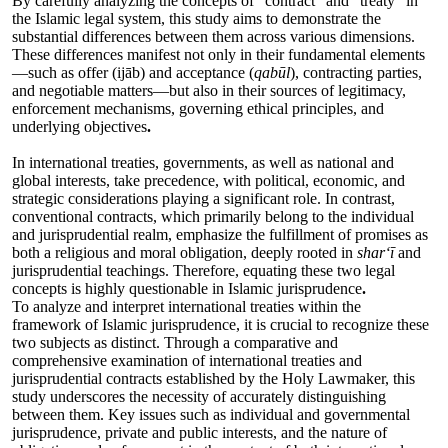
By carefully analyzing the concepts of “contract” and “treaty” in
the Islamic legal system, this study aims to demonstrate the
substantial differences between them across various dimensions.
These differences manifest not only in their fundamental elements
—such as offer (ijāb) and acceptance (
qabūl
), contracting parties,
and negotiable matters—but also in their sources of legitimacy,
enforcement mechanisms, governing ethical principles, and
underlying objectives
.
In international treaties, governments, as well as national and
global interests, take precedence, with political, economic, and
strategic considerations playing a significant role. In contrast,
conventional contracts, which primarily belong to the individual
and jurisprudential realm, emphasize the fulfillment of promises as
both a religious and moral obligation, deeply rooted in
sharʻī
and
jurisprudential teachings. Therefore, equating these two legal
concepts is highly questionable in Islamic jurisprudence
.
To analyze and interpret international treaties within the
framework of Islamic jurisprudence, it is crucial to recognize these
two subjects as distinct. Through a comparative and
comprehensive examination of international treaties and
jurisprudential contracts established by the Holy Lawmaker, this
study underscores the necessity of accurately distinguishing
between them. Key issues such as individual and governmental
jurisprudence, private and public interests, and the nature of