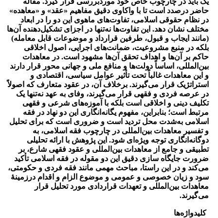
یک باید در چارچوب خاص خود موردبررسی قرار گیرد. مقاله
حاضر درصدد است تا با واکاوی دقیق مفاهیم «عقد» و «معاهده»
در نظام حقوقی اسلامی، تفاوت‌های ماهوی این دو را در ابعاد
مختلف نشان دهد. این تفاوت‌ها نه‌تنها در اجزای تشکیل‌دهنده آن‌ها
(مانند ایجاب و قبول، طرفین قرارداد و موضوعات قابل معامله)
بلکه در منبع مشروعیت، ضمانت‌های اجرایی، اصول اخلاقی
حاکم بر آن‌ها و اهداف تحقق آن‌ها مشهود است. در معاهدات
بین‌المللی، اساساً دولت‌ها و منافع ملی و جهانی محور قرار دارند
و این معاهدات غالباً تحت تأثیر عوامل سیاسی، اقتصادی و
استراتژیک قرار می‌گیرند. برخلاف آن، در عقود متعارف که اصولاً
در عرصه فردی و فقهی قرار می‌گیرند، وفای به عهد نه‌تنها یک
تکلیف دینی و اخلاقی است بلکه با آموزه‌های شرعی و فقهی
مرتبط است؛ بنابراین، مفهوم یگانه‌انگاری این دو نهاد در فقه
اسلامی به‌شدت محل تردید است و ضروری است که برای تحلیل
و تفسیر معاهدات بین‌المللی در چارچوب فقه اسلامی، به
دوگانه‌انگاری توجه ویژه‌ای شود. این پژوهش با ارائه تحلیلی
تطبیقی و جامع از معاهدات بین‌المللی و عقود فقهی شارع، بر
ضرورت جایگاه سازی دقیق این دو مقوله در فقه اسلامی تأکید
می‌کند و در این راستا، مباحث مهمی مانند فقه فردی و حکومتی،
سود و زیان خصوصی و عمومی و موضوع الزام و اقدام درزمینهٔ
معاهدات بین‌المللی و تعهدات قراردادی مورد تحلیل قرار
می‌گیرند.
کلیدواژه‌ها