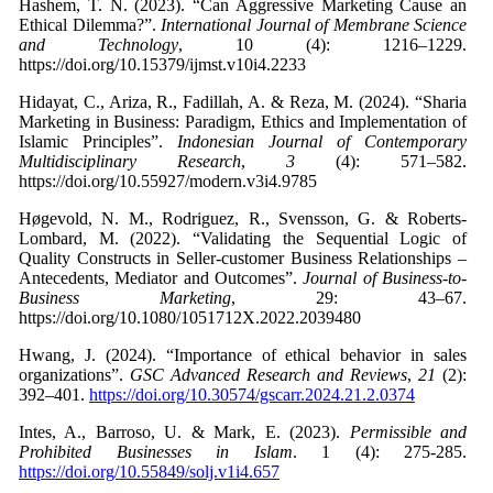
Hashem, T. N. (2023). “Can Aggressive Marketing Cause an
Ethical Dilemma?”.
International Journal of Membrane Science
and Technology
, 10 (4): 1216–1229.
https://doi.org/10.15379/ijmst.v10i4.2233
Hidayat, C., Ariza, R., Fadillah, A. & Reza, M. (2024). “Sharia
Marketing in Business: Paradigm, Ethics and Implementation of
Islamic Principles”.
Indonesian Journal of Contemporary
Multidisciplinary Research
,
3
(4): 571–582.
https://doi.org/10.55927/modern.v3i4.9785
Høgevold, N. M., Rodriguez, R., Svensson, G. & Roberts-
Lombard, M. (2022). “Validating the Sequential Logic of
Quality Constructs in Seller-customer Business Relationships –
Antecedents, Mediator and Outcomes”.
Journal of Business-to-
Business Marketing
, 29: 43–67.
https://doi.org/10.1080/1051712X.2022.2039480
Hwang, J. (2024). “Importance of ethical behavior in sales
organizations”.
GSC Advanced Research and Reviews
,
21
(2):
392–401.
https://doi.org/10.30574/gscarr.2024.21.2.0374
Intes, A., Barroso, U. & Mark, E. (2023).
Permissible and
Prohibited Businesses in Islam
. 1 (4): 275-285.
https://doi.org/10.55849/solj.v1i4.657