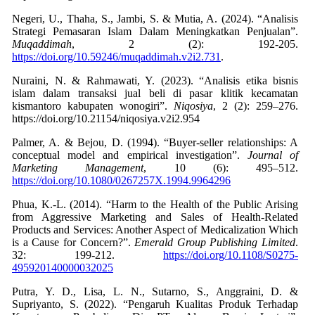
Negeri, U., Thaha, S., Jambi, S. & Mutia, A. (2024). “Analisis
Strategi Pemasaran Islam Dalam Meningkatkan Penjualan”.
Muqaddimah
, 2 (2): 192-205.
https://doi.org/10.59246/muqaddimah.v2i2.731
.
Nuraini, N. & Rahmawati, Y. (2023). “Analisis etika bisnis
islam dalam transaksi jual beli di pasar klitik kecamatan
kismantoro kabupaten wonogiri”.
Niqosiya
, 2
(2): 259–276.
https://doi.org/10.21154/niqosiya.v2i2.954
Palmer, A. & Bejou, D. (1994). “Buyer‐seller relationships: A
conceptual model and empirical investigation”.
Journal of
Marketing Management
, 10 (6): 495–512.
https://doi.org/10.1080/0267257X.1994.9964296
Phua, K.-L. (2014). “Harm to the Health of the Public Arising
from Aggressive Marketing and Sales of Health-Related
Products and Services: Another Aspect of Medicalization Which
is a Cause for Concern?”.
Emerald Group Publishing Limited
.
32: 199-212.
https://doi.org/10.1108/S0275-
495920140000032025
Putra, Y. D., Lisa, L. N., Sutarno, S., Anggraini, D. &
Supriyanto, S. (2022). “Pengaruh Kualitas Produk Terhadap