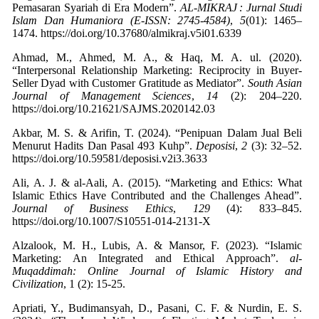
Pemasaran Syariah di Era Modern”.
AL-MIKRAJ : Jurnal Studi
Islam Dan Humaniora (E-ISSN: 2745-4584)
,
5
(01): 1465–
1474. https://doi.org/10.37680/almikraj.v5i01.6339
Ahmad, M., Ahmed, M. A., & Haq, M. A. ul. (2020).
“Interpersonal Relationship Marketing: Reciprocity in Buyer-
Seller Dyad with Customer Gratitude as Mediator”.
South Asian
Journal of Management Sciences
,
14
(2): 204–220.
https://doi.org/10.21621/SAJMS.2020142.03
Akbar, M. S. & Arifin, T. (2024). “Penipuan Dalam Jual Beli
Menurut Hadits Dan Pasal 493 Kuhp”.
Deposisi
,
2
(3): 32–52.
https://doi.org/10.59581/deposisi.v2i3.3633
Ali, A. J. & al-Aali, A. (2015). “Marketing and Ethics: What
Islamic Ethics Have Contributed and the Challenges Ahead”.
Journal of Business Ethics
,
129
(4): 833–845.
https://doi.org/10.1007/S10551-014-2131-X
Alzalook, M. H., Lubis, A. & Mansor, F. (2023). “Islamic
Marketing: An Integrated and Ethical Approach”.
al-
Muqaddimah: Online Journal of Islamic History and
Civilization
, 1
Apriati, Y., Budimansyah, D., Pasani, C. F. & Nurdin, E. S.