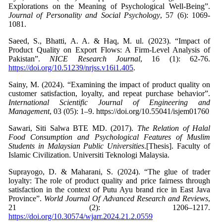
Explorations on the Meaning of Psychological Well-Being”.
Journal of Personality and Social Psychology
, 57 (6): 1069-
1081.
Saeed, S., Bhatti, A. A. & Haq, M. ul. (2023). “Impact of
Product Quality on Export Flows: A Firm-Level Analysis of
Pakistan”.
NICE Research Journal
, 16 (1): 62-76.
https://doi.org/10.51239/nrjss.v16i1.405
.
Sainy, M. (2024). “Examining the impact of product quality on
customer satisfaction, loyalty, and repeat purchase behavior”.
International Scientific Journal of Engineering and
Management
, 03 (05): 1–9. https://doi.org/10.55041/isjem01760
Sawari, Siti Salwa BTE MD. (2017).
The Relation of Halal
Food Consumption and Psychological Features of Muslim
Students in Malaysian Public Universities
.[Thesis]. Faculty of
Islamic Civilization. Universiti Teknologi Malaysia.
Suprayogo, D. & Maharani, S. (2024). “The glue of trader
loyalty: The role of product quality and price fairness through
satisfaction in the context of Putu Ayu brand rice in East Java
Province”.
World Journal Of Advanced Research and Reviews
,
21 (2): 1206–1217.
https://doi.org/10.30574/wjarr.2024.21.2.0559