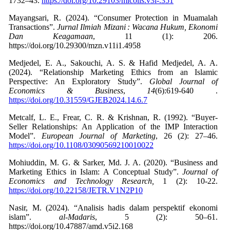
1732–43.
https://doi.org/10.29103/micolls.v3i-.351
Mayangsari, R. (2024). “Consumer Protection in Muamalah
Transactions”.
Jurnal Ilmiah Mizani : Wacana Hukum, Ekonomi
Dan Keagamaan
, 11 (1): 206.
https://doi.org/10.29300/mzn.v11i1.4958
Medjedel, E. A., Sakouchi, A. S. & Hafid Medjedel, A. A.
(2024). “Relationship Marketing Ethics from an Islamic
Perspective: An Exploratory Study”.
Global Journal of
(6):‏ 619-640.
14
,
Economics & Business
https://doi.org/10.31559/GJEB2024.14.6.7
Metcalf, L. E., Frear, C. R. & Krishnan, R. (1992). “Buyer‐
Seller Relationships: An Application of the IMP Interaction
Model”.
European Journal of Marketing
, 26 (2): 27–46.
https://doi.org/10.1108/03090569210010022
Mohiuddin, M. G. & Sarker, Md. J. A. (2020). “Business and
Marketing Ethics in Islam: A Conceptual Study”.
Journal of
Economics and Technology Research,
1 (2): 10-22.
https://doi.org/10.22158/JETR.V1N2P10
Nasir, M. (2024). “Analisis hadis dalam perspektif ekonomi
islam”.
al-Madaris
, 5 (2): 50–61.
https://doi.org/10.47887/amd.v5i2.168