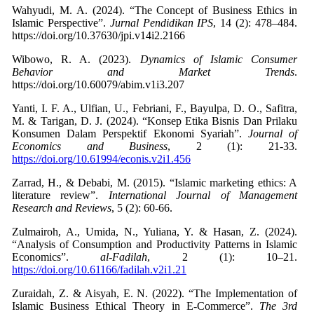
Wahyudi, M. A. (2024). “The Concept of Business Ethics in
Islamic Perspective”.
Jurnal Pendidikan IPS
, 14 (2): 478–484.
https://doi.org/10.37630/jpi.v14i2.2166
Wibowo, R. A. (2023).
Dynamics of Islamic Consumer
Behavior and Market Trends
.
https://doi.org/10.60079/abim.v1i3.207
Yanti, I. F. A., Ulfian, U., Febriani, F., Bayulpa, D. O., Safitra,
M. & Tarigan, D. J. (2024). “Konsep Etika Bisnis Dan Prilaku
Konsumen Dalam Perspektif Ekonomi Syariah”.
Journal of
Economics and Business
, 2 (1): 21-33.
https://doi.org/10.61994/econis.v2i1.456
Zarrad, H., & Debabi, M. (2015). “Islamic marketing ethics: A
literature review”.
International Journal of Management
Research and Reviews
, 5 (2): 60-66.
Zulmairoh, A., Umida, N., Yuliana, Y. & Hasan, Z. (2024).
“Analysis of Consumption and Productivity Patterns in Islamic
Economics”.
al-Fadilah
, 2 (1): 10–21.
https://doi.org/10.61166/fadilah.v2i1.21
Zuraidah, Z. & Aisyah, E. N. (2022). “The Implementation of
Islamic Business Ethical Theory in E-Commerce”.
The 3rd