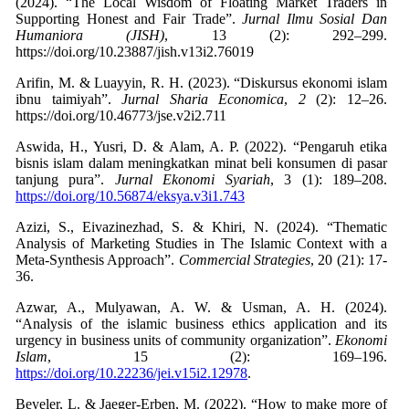
(2024). “The Local Wisdom of Floating Market Traders in
Supporting Honest and Fair Trade”.
Jurnal Ilmu Sosial Dan
Humaniora (JISH)
, 13 (2): 292–299.
https://doi.org/10.23887/jish.v13i2.76019
Arifin, M. & Luayyin, R. H. (2023). “Diskursus ekonomi islam
ibnu taimiyah”.
Jurnal Sharia Economica
,
2
(2): 12–26.
https://doi.org/10.46773/jse.v2i2.711
Aswida, H., Yusri, D. & Alam, A. P. (2022). “Pengaruh etika
bisnis islam dalam meningkatkan minat beli konsumen di pasar
tanjung pura”.
Jurnal Ekonomi Syariah
, 3 (1): 189–208.
https://doi.org/10.56874/eksya.v3i1.743
Azizi, S., Eivazinezhad, S. & Khiri, N. (2024). “Thematic
Analysis of Marketing Studies in The Islamic Context with a
Meta-Synthesis Approach”.
Commercial Strategies
, 20
(21): 17-
Azwar, A., Mulyawan, A. W. & Usman, A. H. (2024).
“Analysis of the islamic business ethics application and its
urgency in business units of community organization”.
Ekonomi
Islam
, 15 (2): 169–196.
https://doi.org/10.22236/jei.v15i2.12978
.
Beyeler, L. & Jaeger-Erben, M. (2022). “How to make more of