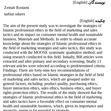
نویسندگان
[English]
Zeinab Rostami
tarbiat odares
چکیده
[English]
The aim of the present study was to investigate the strategies of
Islamic professional ethics in the field of marketing and sales
tactics and its impact on consumer mental health and sustainable
business. Materials and Methods: In order to obtain accurate
knowledge about the strategies of Islamic professional ethics in
the field of marketing strategies and sales tactics, this study was
conducted with the MOOSE systematic qualitative method, and
using research conducted in this field. Initially, 868 articles were
extracted and after primary and secondary screening, finally 13
relevant articles were selected according to predetermined criteria.
Findings: There are forty-nine key recommendations of
professional ethics based on Islamic strategies in the field of field
of marketing and sales tactics, which are grouped under six
general factors, including: product quality, purchasing ethics,
buyer interaction ethics, sales ethics, business ethics, and buyer
rights protection ethics. The results of the study showed that the
strategies of Islamic professional ethics in the field of marketing
and sales tactics have a favorable effect on consumer mental
health and sustainable business, which, given its importance and
necessity, seems to be essential to promote.