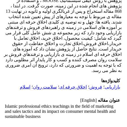
پژوهش با روش کیفی سیستماتیک MOOSE ، و استفاده از
پژوهش های انجام شده در این زمینه، صورت گرفت. در ابتدا ،
868 مقاله استخراج و پس از غربالگری اولیه و ثانویه در نهایت 13
مقاله ی مربوط با توجه به معیارهای از پیش تعیین شده انتخاب
شدند. یافته ها: چهل و نه توصیه ی کلیدی اخلاق حرفه ای مبتنی
بر آموزه های اسلامی در زمینه ی راهبردهای فروش و ترفندهای
بازاریابی وجود دارد که زیر مجموعه ی شش عامل کلی قرار می
گیرد که شامل: کیفیت محصول، اخلاق خرید، اخلاق تعامل با
خریدار،اخلاق فروش،اخلاق تجارت و اخلاق حفاظت از حقوق
خریدار است. نتایج حاصل از پژوهش نشان داد که آموزه های
اخلاق حرفه ای اسلام در زمینه ی بازاریابی و ترفندهای فروش بر
سلامت روان مصرف کننده و کسب و کار پایدار اثر مطلوبی دارد
که با توجه به اهمیت و ضرورتی که دارد، ترویج آن امری ضروری
به نظر می رسد.
کلیدواژه‌ها
بازاریابی
؛
فروش
؛
اخلاق حرفه ای
؛
سلامت روان
؛
اسلام
عنوان مقاله
[English]
Islamic professional ethics teachings in the field of marketing
and sales tactics and its impact on consumer mental health and
sustainable business