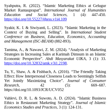
Syahputra, R. (2022). “Islamic Marketing Ethics at Gelugur
Market Rantauprapat”.
International Journal of Humanities
Education and Social Sciences
, 1 (4): 447-450.
https://doi.org/10.55227/ijhess.v1i4.109
Syakir, K. I. & Siwiyanti, L. (2023). “Islamic Marketing in the
Context of Buying and Selling”. In
International Student
Conference on Business, Education, Economics, Accounting
and Management (ISC-BEAM)
Tamima, A., & Nawawi, Z. M. (2024). “Analysis of Marketing
Strategies in Increasing Sales at Karimah Dimsum in an Islamic
Economic Perspective”.
Abdi Masyarakat UIKA
, 3 (1): 33.
https://doi.org/10.32832/amk.v3i1.2198
.
Tu, Y., Shaw, A. & Fishbach, A. (2016). “The Friendly Taking
Effect: How Interpersonal Closeness Leads to Seemingly Selfish
Yet Jointly Maximizing Choice”.
Journal of Consumer
Research
, 42 (5): 669–687.
https://doi.org/10.1093/JCR/UCV052
Vahlevi, D. R. L. & Suwoto, A. D. (2024). “Islamic Business
Ethics in Restaurant Marketing Strategy”.
Journal of Islamic
Economics Studies and Practices