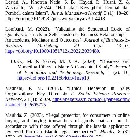
Lestari, A., Khotrun Nada, S. B., Hayati, P., Husni, Z. &
Wismanto, W. (2024). “Hak dan Kewajiban Penjual dan
Pembeli dalam Islam”.
Jurnal Mahasiswa Kreatif
, 3 (1): 18–28.
https://doi.org/10.59581/jmk-widyakarya.v3i1.4418
Lombard, M. (2022). “Validating the Sequential Logic of
Quality Constructs in Seller-customer Business Relationships –
Antecedents, Mediator and Outcomes”.
Journal of Business-to-
Business Marketing
, 29 (1): 43–67.
https://doi.org/10.1080/1051712x.2022.2039480
.
G., M. & Sarker, M. J. A. (2020). “Business and
Marketing Ethics in Islam: A Conceptual Study”.
Journal
of Economics and Technology Research
https://doi.org/10.22158/jetr.v1n2p10
Madhani, P. M. (2015). “Ethical Behavior in Sales
Organizations: Key Dimensions”.
Social Science Research
Network
, 24 (1): 55-69.
https://papers.ssrn.com/sol3/papers.cfm?
abstract_id=2695725
Maulida, Z. (2023). “Legal protection for consumers in online
buying and buying transactions of goods that are not in
accordance with those offered through the lazada application
reviewed from an islamic legal perspective”.
Micolls
, 8 (3):