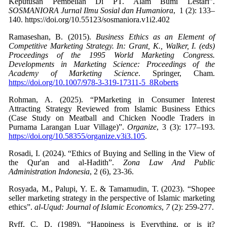
Keputusan Pembelian Di PT. Alam Bumi Lestari”.
SOSMANIORA Jurnal Ilmu Sosial dan Humaniora
, 1 (2): 133–
140. https://doi.org/10.55123/sosmaniora.v1i2.402
Ramaseshan, B. (2015).
Business Ethics as an Element of
Competitive Marketing Strategy. In: Grant, K., Walker, I. (eds)
Proceedings of the 1995 World Marketing Congress.
Developments in Marketing Science: Proceedings of the
Academy of Marketing Science
. Springer, Cham.
https://doi.org/10.1007/978-3-319-17311-5_8Roberts
Rohman, A. (2025). “PMarketing in Consumer Interest
Attracting Strategy Reviewed from Islamic Business Ethics
(Case Study on Meatball and Chicken Noodle Traders in
Purnama Larangan Luar Village)”.
Organize
, 3 (3): 177–193.
https://doi.org/10.58355/organize.v3i3.105
.
Rosadi, I. (2024). “Ethics of Buying and Selling in the View of
the Qur'an and al-Hadith”.
Zona Law And Public
Administration Indonesia
Rosyada, M., Palupi, Y. E. & Tamamudin, T. (2023). “Shopee
seller marketing strategy in the perspective of Islamic marketing
ethics”.
al-Uqud: Journal of Islamic Economics
,
7
Ryff, C. D. (1989). “Happiness is Everything, or is it?