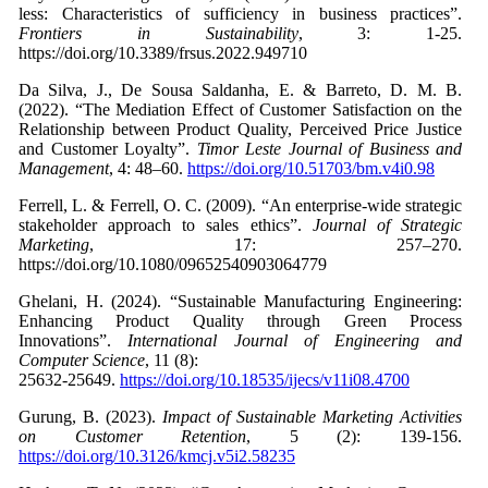
less: Characteristics of sufficiency in business practices”.
Frontiers in Sustainability
, 3: 1-25.
https://doi.org/10.3389/frsus.2022.949710
Da Silva, J., De Sousa Saldanha, E. & Barreto, D. M. B.
(2022). “The Mediation Effect of Customer Satisfaction on the
Relationship between Product Quality, Perceived Price Justice
and Customer Loyalty”.
Timor Leste Journal of Business and
Management
, 4: 48–60.
https://doi.org/10.51703/bm.v4i0.98
Ferrell, L. & Ferrell, O. C. (2009). “An enterprise-wide strategic
stakeholder approach to sales ethics”.
Journal of Strategic
Marketing
, 17: 257–270.
https://doi.org/10.1080/09652540903064779
Ghelani, H. (2024). “Sustainable Manufacturing Engineering:
Enhancing Product Quality through Green Process
Innovations”.
International Journal of Engineering and
Computer Science
, 11 (8):
25632-25649.
https://doi.org/10.18535/ijecs/v11i08.4700
Gurung, B. (2023).
Impact of Sustainable Marketing Activities
on Customer Retention
, 5 (2): 139-156.
https://doi.org/10.3126/kmcj.v5i2.58235