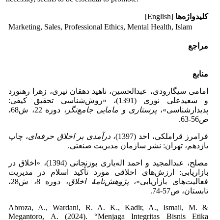
کلیدواژه‌ها
[English]
Marketing, Sales, Professional Ethics, Mental Health, Islam
مراجع
منابع
امامی سیگارودی، عبدالحسین، ناهید دهقان نیری، زهرا رهنورد
و سعیدعلی نوری (1391)، «روش‌شناسی تحقیق کیفی:
پدیدارشناسی»،
پرستاری و مامایی جامع‌نگر
، دوره 22، ش68،
ص56-63.
فرامرز قراملکی، احد (1397)،
درآمدی بر اخلاق حرفه
ای
، چاپ
یازدهم، تهران: نشر سازمان مدیریت صنعتی.
مصلح، ‌عبدالمجید و احمد اله‌یاری ‌بوزنجانی (1394)، «اخلاق در
بازاریابی: ارزش‌های اخلاقی مورد تأکید اسلام در مدیریت
فعالیت‌های بازاریابی»،
پژوهش
نامۀ اخلاق
، دوره 8، ش28،
تابستان، ص57-74.
Abroza, A., Wardani, R. A. K., Kadir, A., Ismail, M. &
Megantoro, A. (2024). “Menjaga Integritas Bisnis Etika