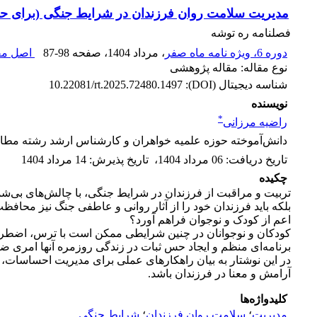
مدیریت سلامت روان فرزندان در شرایط جنگی (برای حفظ
فصلنامه ره توشه
دوره 6، ویژه نامه ماه صفر
، مرداد 1404
، صفحه
87-98
اصل مقا
نوع مقاله: مقاله پژوهشی
شناسه دیجیتال (DOI):
10.22081/rt.2025.72480.1497
نویسنده
*
راضیه مرزانی
دانش‌آموخته حوزه علمیه خواهران و کارشناس ارشد رشته مطال
تاریخ دریافت
:
06 مرداد 1404
،
تاریخ پذیرش
:
14 مرداد 1404
چکیده
تربیت و مراقبت از فرزندان در شرایط جنگی، با چالش‌های بی‌شما
بلکه باید فرزندان خود را از آثار روانی و عاطفی جنگ نیز محاف
اعم از کودک و نوجوان فراهم آورد؟
کودکان و نوجوانان در چنین شرایطی ممکن است با ترس، اضطراب و
برنامه‌ای منظم و ایجاد حس ثبات در زندگی روزمره آنها امری ضروری
در این نوشتار به بیان راهکارهای عملی برای مدیریت احساسات،
آرامش و معنا در فرزندان باشد.
کلیدواژه‌ها
مدیریت
؛
سلامت روان فرزندان
؛
شرایط جنگی