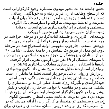
چکیده
تحقق جامعۀ عدالت‌محور مهدوی مستلزم وجود کارگزارانی است
که از سطح وظایف اداری فراتر رفته و به خودآگاهی رسالتی
دست یافته باشند. پژوهش حاضر با هدف رفع خلأ میان ادبیات
مدیریت و اندیشۀ مهدویت، به ارائه و اعتبارسنجی یک الگوی
سیستمی و تمدنی برای توانمندسازی منابع انسانی به‌مثابۀ
زمینه‌سازان ظهور می‌پردازد. این تحقیق با رویکرد
توسعه‌ای - کاربردی و فلسفۀ اثبات‌گرا، در دو مرحله اجرا شد. در
مرحلۀ نخست، با استفاده از روش فراتحلیل نظام‌مند روی ۲۰
پژوهش منتخب، چارچوب مفهومی اولیه استخراج شد. در مرحلۀ
دوم، این مدل از طریق یک پیمایش در جامعۀ نخبگانی (شامل ۹۰
نفر از استادان و پژوهشگران حوزۀ مدیریت اسلامی و مهدویت) و
با نمونه‌ای متشکل از ۶۹ نفر مورد آزمون تجربی قرار گرفت.
داده‌ها با استفاده از مدل‌سازی معادلات ساختاری (SEM) و
نرم‌افزار اسمارت4 تحلیل شدند. نتایج نشان داد الگوی پیشنهادی
از برازش و روایی بالایی برخوردار است. تحلیل‌ها بیانگر آن است
که بُعد روان‌شناختی (شامل معناداری، شایستگی، خودسامانی،
خودکارآمدی و تأثیرگذاری)، هستۀ اصلی فرایند توانمندسازی را
تشکیل می‌دهد و در مقایسه با عوامل ساختاری، اولویت و نقش
پیشران را در تکوین کارگزار تمدن‌ساز ایفا می‌کند. این پژوهش با
پیونددادن دانش مدیریت به غایت تمدنی انتظار، نخستین الگوی
تجربی و سیستمی توانمندسازی کارگزاران را ارائه می‌دهد که در
آن، سرمایه‌گذاری بر رشد درونی انسان، مقدمه‌ای راهبردی برای