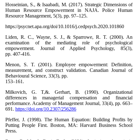
Hosseinian, S., & Isaabadi, M. (2017). Strategic Dimensions of
Human Resource Empowerment in NAJA. Police Human
Resource Management, 5(3), pp. 97–125.
https://psycnet.apa.org/doi/10.1016/j.cedpsych.2020.101860
Liden, R. C., Wayne, S. J., & Sparrowe, R. T. (2000). An
examination of the mediating role of psychological
empowerment. Journal of Applied Psychology, 85(3),
pp. 407‑416.
Menon, S. T. (2001). Employee empowerment: Definition,
measurement, and construct validation. Canadian Journal of
Behavioural Science, 33(3), pp.
153–161.
Milkovich, G. T,&. Gerhart, B. (1990). Organizational
differences in managerial compensation and financial
performance. Academy of Management Journal, 33(4), pp. 663–
691.
https://doi.org/10.2307/256286
Pfeffer, J. (1998). The Human Equation: Building Profits by
Putting People First. Boston, MA: Harvard Business School
Press.