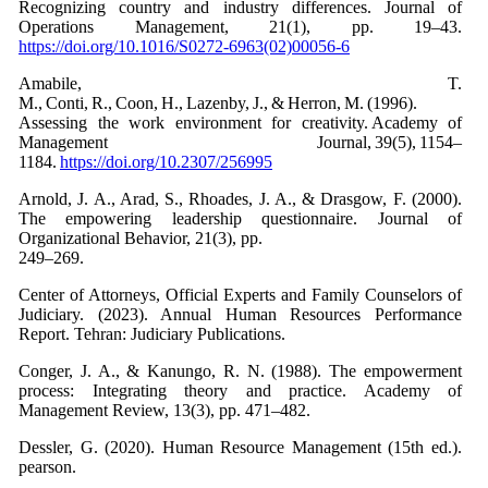
Recognizing country and industry differences. Journal of
Operations Management, 21(1), pp. 19–43.
https://doi.org/10.1016/S0272-6963(02)00056-6
Amabile, T.
M., Conti, R., Coon, H., Lazenby, J., & Herron, M. (1996).
Assessing the work environment for creativity. Academy of
Management Journal, 39(5), 1154–
1184.
https://doi.org/10.2307/256995
Arnold, J. A., Arad, S., Rhoades, J. A., & Drasgow, F. (2000).
The empowering leadership questionnaire. Journal of
Organizational Behavior, 21(3), pp.
249–269.
Center of Attorneys, Official Experts and Family Counselors of
Judiciary. (2023). Annual Human Resources Performance
Report. Tehran: Judiciary Publications.
Conger, J. A., & Kanungo, R. N. (1988). The empowerment
process: Integrating theory and practice. Academy of
Management Review, 13(3), pp. 471–482.
Dessler, G. (2020). Human Resource Management (15th ed.).
pearson.