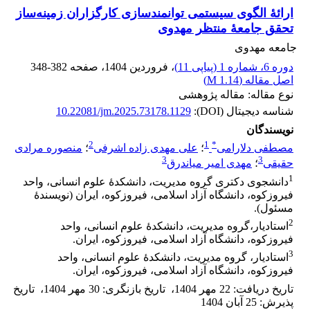
ارائۀ الگوی سیستمی توانمندسازی کارگزاران زمینه‌ساز
تحقق جامعۀ منتظر مهدوی
جامعه مهدوی
دوره 6، شماره 1 (پیاپی 11)
، فروردین 1404
، صفحه
348-382
اصل مقاله (
1.14 M
)
نوع مقاله: مقاله پژوهشی
شناسه دیجیتال (DOI):
10.22081/jm.2025.73178.1129
نویسندگان
2
1
*
مصطفی دلارامی
؛
علی مهدی زاده اشرفی
؛
منصوره مرادی
3
3
حقیقی
؛
مهدی امیر میاندرق
1
دانشجوی دکتری گروه مدیریت، دانشکدۀ علوم انسانی، واحد
فیروزکوه، دانشگاه آزاد اسلامی، فیروزکوه، ‏ایران (نویسندۀ
مسئول).‏
2
استادیار،گروه مدیریت، دانشکدۀ علوم انسانی، واحد
فیروزکوه، دانشگاه آزاد اسلامی، فیروزکوه، ایران.‏
3
استادیار، گروه مدیریت، دانشکدۀ علوم انسانی، واحد
فیروزکوه، دانشگاه آزاد اسلامی، فیروزکوه، ایران.‏
تاریخ دریافت
:
22 مهر 1404
،
تاریخ بازنگری
:
30 مهر 1404
،
تاریخ
پذیرش
:
25 آبان 1404