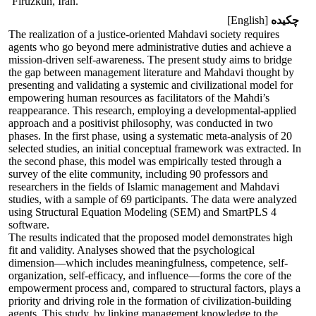
Firuzkuh, Iran.
چکیده
[English]
The realization of a justice-oriented Mahdavi society requires
agents who go beyond mere administrative duties and achieve a
mission-driven self-awareness. The present study aims to bridge
the gap between management literature and Mahdavi thought by
presenting and validating a systemic and civilizational model for
empowering human resources as facilitators of the Mahdi’s
reappearance. This research, employing a developmental-applied
approach and a positivist philosophy, was conducted in two
phases. In the first phase, using a systematic meta-analysis of 20
selected studies, an initial conceptual framework was extracted. In
the second phase, this model was empirically tested through a
survey of the elite community, including 90 professors and
researchers in the fields of Islamic management and Mahdavi
studies, with a sample of 69 participants. The data were analyzed
using Structural Equation Modeling (SEM) and SmartPLS 4
software.
The results indicated that the proposed model demonstrates high
fit and validity. Analyses showed that the psychological
dimension—which includes meaningfulness, competence, self-
organization, self-efficacy, and influence—forms the core of the
empowerment process and, compared to structural factors, plays a
priority and driving role in the formation of civilization-building
agents. This study, by linking management knowledge to the