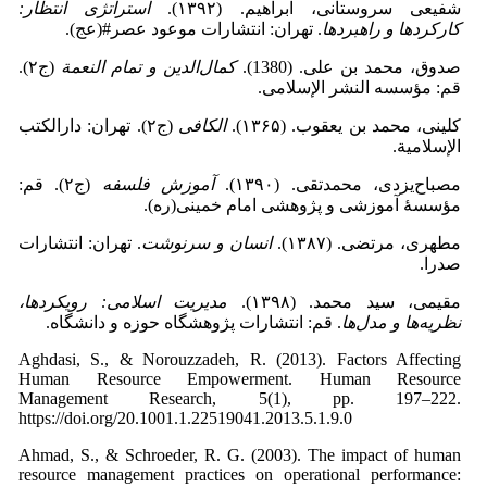
شفیعی سروستانی، ابراهیم. (۱۳۹۲).
استراتژی انتظار:
کارکردها و راهبردها
. تهران: انتشارات موعود عصر#(عج).
صدوق، محمد بن علی. (1380).
کمال‌الدین و تمام النعمة
(ج۲).
قم: مؤسسه النشر الإسلامی.
کلینی، محمد بن یعقوب. (۱۳۶۵).
الکافی
(ج۲). تهران: دارالکتب
الإسلامیة.
مصباح‌یزدی، محمدتقی. (۱۳۹۰).
آموزش فلسفه
(ج۲). قم:
مؤسسۀ آموزشی و پژوهشی امام خمینی(ره).
مطهری، مرتضی. (۱۳۸۷).
انسان و سرنوشت
. تهران: انتشارات
صدرا.
مقیمی، سید محمد. (۱۳۹۸).
مدیریت اسلامی: رویکردها،
نظریه‌ها و مدل‌ها
. قم: انتشارات پژوهشگاه حوزه و دانشگاه.
Aghdasi, S., & Norouzzadeh, R. (2013). Factors Affecting
Human Resource Empowerment. Human Resource
Management Research, 5(1), pp. 197–222.
https://doi.org/20.1001.1.22519041.2013.5.1.9.0
Ahmad, S., & Schroeder, R. G. (2003). The impact of human
resource management practices on operational performance: