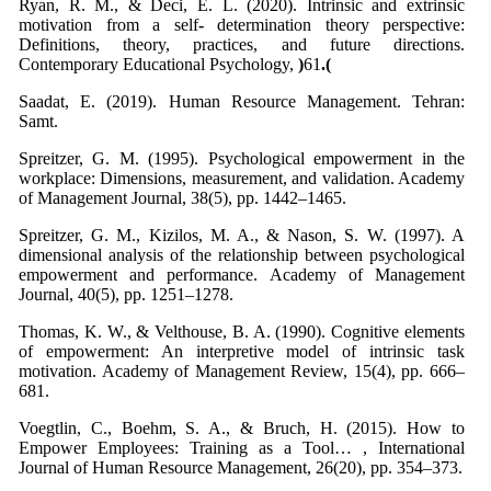
Ryan, R. M., & Deci, E. L. (2020). Intrinsic and extrinsic
motivation from a self
-
determination theory perspective:
Definitions, theory, practices, and future directions.
Contemporary Educational Psychology,
)
61
.(
Saadat, E. (2019). Human Resource Management. Tehran:
Samt.
Spreitzer, G. M. (1995). Psychological empowerment in the
workplace: Dimensions, measurement, and validation. Academy
of Management Journal, 38(5), pp. 1442–1465.
Spreitzer, G. M., Kizilos, M. A., & Nason, S. W. (1997). A
dimensional analysis of the relationship between psychological
empowerment and performance. Academy of Management
Journal, 40(5), pp. 1251–1278.
Thomas, K. W., & Velthouse, B. A. (1990). Cognitive elements
of empowerment: An interpretive model of intrinsic task
motivation. Academy of Management Review, 15(4), pp. 666–
681.
Voegtlin, C., Boehm, S. A., & Bruch, H. (2015). How to
Empower Employees: Training as a Tool… , International
Journal of Human Resource Management, 26(20), pp. 354–373.