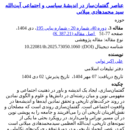
عناصر گفتمان‌ساز در اندیشۀ سیاسی و اجتماعی آیت‌الله
سید محمدهادی میلانی
حوزه
مقاله 3
،
دوره 40، شماره 20 - شماره پیاپی 195
، دی 1404
،
صفحه
51-77
اصل مقاله (
387.21 K
)
نوع مقاله: مقاله پژوهشی
شناسه دیجیتال (DOI):
10.22081/ih.2025.73050.1060
نویسنده
علی اکبر نوایی
دفتر تبلیغات اسلامی
تاریخ دریافت
:
07 مهر 1404
،
تاریخ پذیرش
:
02 دی 1404
چکیده
گفتمان‌سازی، ایجاد یک اندیشه و باور در ذهنیت اجتماعی و
مفهومی نوین و میان رشته‌ای در دانش‌ها و علوم و الگوی نمادین
در روند حرکت‌های تاریخی و تحقق نمادین ایده‌ها و اندیشه‌ها در
واقعیت اجتماعی است. گفتمان‌سازی روندی است که مصلحان و
نقش‌آفرینان تاریخی آن را می‌آفرینند و جامعه را به پویشی نوین
در آن مسیر نورانی وامی‌دارند. در رویکرد بحثی ما یکی از
نمونه‌های تاریخی، آیت‌الله العظمی سیدمحمدهادی میلانی است
که در عصر انجماد تاریخی و در دورۀ توقف حرکت‌های تکاملی و