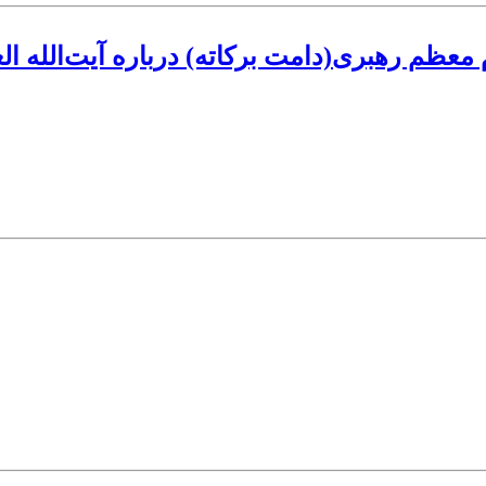
م معظم رهبری(دامت برکاته) درباره آیت‌الله 