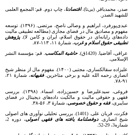
صدر، محمدباقر. (بی‌تا).
اقتصادنا
، چاپ دوم. قم: المجمع العلمی
للشهید الصدر.
عبدی‌پورفرد، ابراهیم و وصالی ناصح، مرتضی. (۱۳۹۶). توسعه
مفهوم و مصادیق مال در فضای مجازی (مطالعه تطبیقی مالیت
داده‌های رایانه‌ای در حقوق اسلام، ایران و کامن لا).
پژوهش
تطبیقی حقوق اسلام و غرب
، شمارۀ ۱۱، ۱۱۳-۸۷.
عراقی، آقاضیا. (1420ق).
حاشیة المکاسب
. قم: مؤسسة النشر
الإسلامی.
علیزاده سقالکساری، مجتبی (۱۴۰۰). مفهوم مال از منظر شیخ
انصاری رحمه الله علیه و برخی متاخرین.
فقیهانه
، شمارۀ ۲۱،
۹۱-۷۸.
فروغی، سیدعلیرضا و حسین‌زاده، اسماء. (۱۳۹۸). بررسی
فقهی و حقوقی مالیت و مالکیت داده‌های دیجیتال در فضای
سایبری،
فقه و حقوق خصوصی
، شمارۀ ۳، ۵۶-۳۸.
فکرت، قربان علی. (1401). بررسی تحلیلی نوآوری های اصولی
شیخ انصاری.
دوفصلنامۀ یافته های فقهی اصولی
، دوره 2،
شماره3، 29-52.