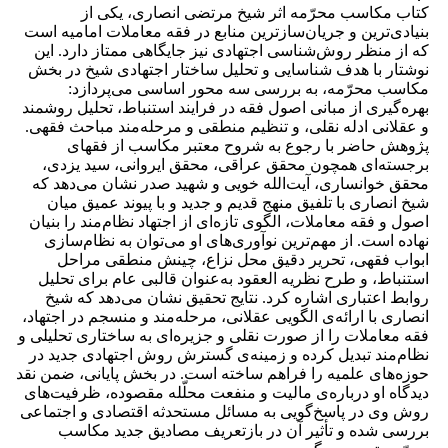
کتاب مکاسب محرّمه اثر شیخ مرتضی انصاری، یکی از
بنیادی‌ترین و جریان‌سازترین منابع در فقه معاملات امامیه است
که از منظر روش‌شناسی اجتهادی نیز جایگاهی ممتاز دارد. این
نوشتار با هدف شناسایی و تحلیل ساختار اجتهادی شیخ در بخش
مکاسب محرّمه، به بررسی سه محور اساسی می‌پردازد:
بهره‌گیری از مبانی اصول فقه در فرایند استنباط، تحلیل روشمند
و عقلانی ادله نقلی، و تنظیم منطقی و مرحله‌مند مباحث فقهی.
پژوهش حاضر با رجوع به شروح معتبر مکاسب از فقهای
برجسته‌ای همچون محقق عراقی، محقق ایروانی، سید یزدی،
محقق خوانساری، آیت‌الله خویی و شهید صدر نشان می‌دهد که
شیخ انصاری با تلفیق منهج قدیم و جدید و با پیوند عمیق میان
اصول و فقه معاملات، الگوی تازه‌ای از اجتهاد نظام‌مند را بنیان
نهاده است. از مهم‌ترین نوآوری‌های او می‌توان به نظام‌سازی
ابواب فقهی، تحریر دقیق محل نزاع، چینش منطقی مراحل
استنباط، و طرح نظریه العقود به‌عنوان قالبی عام برای تحلیل
روابط اعتباری اشاره کرد. نتایج تحقیق نشان می‌دهد که شیخ
انصاری با ارائه‌ی الگویی عقلانی، مرحله‌مند و منسجم در اجتهاد،
فقه معاملات را از صورت نقلی و جزیره‌ای به ساختاری تحلیلی و
نظام‌مند تبدیل کرده و زمینه‌ی گسترش روش اجتهادی جدید در
حوزه‌های علمیه را فراهم ساخته است. در بخش پایانی، ضمن نقد
دیدگاه او درباره‌ی مالیت و منفعت محلّله مقصوده، ظرفیت‌های
روش وی در پاسخ‌گویی به مسائل مستحدثه اقتصادی و اجتماعی
بررسی شده و تأثیر آن در بازتعریف مصادیق جدید مکاسب