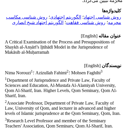
محرّمه تبیین می‌گردد.
کلیدواژه‌ها
روش شناسی اجتهاد
؛
الگوریتم اجتهادی
؛
روش شناسی مکاسب
محرمه
؛
روش شناسی فقاهت
؛
الگوریتم اجتهاد شیخ انصاری
عنوان مقاله
[English]
A Critical Examination of the Process and Presuppositions of
Shaykh al-Anṣārī’s Ijtihādī Model in the Jurisprudence of
Makāsib al-Muḥarramah
نویسندگان
[English]
1
2
3
؛ Mohsen Faghihi
؛ Azizullah Fahimi
Nima Norouzi
1
Department of Jurisprudence and Private Law, Faculty of
Sciences and Education, Al-Mustafa Al-Alamiyah University,
Qom Al-Sharif, Iran. Higher Levels, Qom Seminary, Qom Al-
Sharif, Iran.
2
Associate Professor, Department of Private Law, Faculty of
Law, University of Qom, and lecturer in advanced and higher
levels of Islamic jurisprudence at the Qom Seminary, Qom, Iran.
3
Research Level Professor and member of the Seminary
Teachers' Association, Qom Seminary, Qom Al-Sharif, Iran.