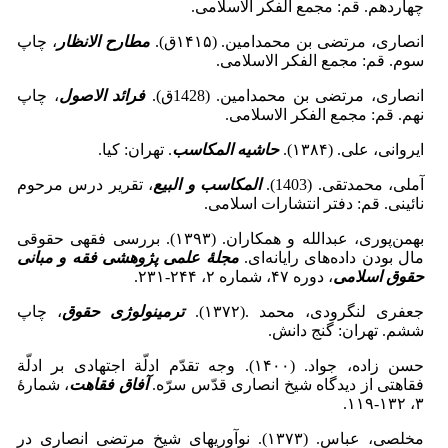
چهاردهم. قم: مجمع الفکر الاسلامی.
انصاری، مرتضی بن محمدامین. (۱۴۱۵ق).
مطارح الانظار
، چاپ
سوم. قم: مجمع الفکر الاسلامی.
انصاری، مرتضی بن محمدامین. (1428ق).
فرائد الاصول
، چاپ
نهم. قم: مجمع الفکر الاسلامی.
ایروانی، علی. (۱۳۸۴).
حاشیه المکاسب
. تهران: کیا.
آملی، محمدتقی. (1403).
المکاسب و البیع
، تقریر درس مرحوم
نائینی. قم: دفتر انتشارات اسلامی.
بهمن‌پوری، عبدالله و همکاران. (۱۳۹۳). بررسی فقهی حقوقی
مال بودن داده‌های رایانه‌ای.
مجلۀ علمی پژوهشی فقه و مبانی
حقوق اسلامی
، دوره ۴۷، شماره ۲، ۲۴۴-۲۳۱.
جعفری لنگرودی، محمد .(۱۳۷۲).
ترمینولوژی حقوق
، چاپ
ششم. تهران: گنج دانش.
حسن زاده، جواد. (۱۴۰۰). وجه تقدّم ادلّة اجتهادی بر ادلّة
فقاهتی از دیدگاه شیخ انصاری قدّس سرّه.
آفاق فقاهت
، شمارۀ
۳، ۱۳۲-۱۱۹.
مخلصی، عباس. (۱۳۷۳). نوآوریهای شیخ مرتضی انصاری در