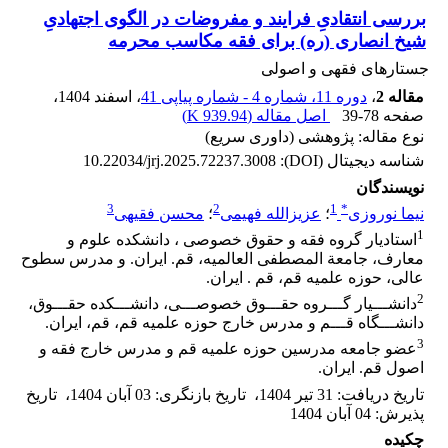
بررسی انتقادیِ فرایند و مفروضات در الگوی اجتهادیِ
شیخ انصاری (ره) برای فقه مکاسب محرمه
جستارهای فقهی و اصولی
مقاله 2
،
دوره 11، شماره 4 - شماره پیاپی 41
، اسفند 1404
،
صفحه
39-78
اصل مقاله (
939.94 K
)
نوع مقاله: پژوهشی (داوری سریع)
شناسه دیجیتال (DOI):
10.22034/jrj.2025.72237.3008
نویسندگان
3
2
1
*
نیما نوروزی
؛
عزیزالله فهیمی
؛
محسن فقیهی
1
استادیار گروه فقه و حقوق خصوصی ، دانشکده علوم و
معارف، جامعة المصطفی العالمیه، قم. ایران. و مدرس سطوح
عالی، حوزه علمیه قم، قم . ایران.
2
دانشـــیار گـــروه حقـــوق خصوصـــی، دانشـــکده حقـــوق،
دانشـــگاه قـــم و مدرس خارج حوزه علمیه قم، قم، ایران.
3
عضو جامعه مدرسین حوزه علمیه قم و مدرس خارج فقه و
اصول قم. ایران.
تاریخ دریافت
:
31 تیر 1404
،
تاریخ بازنگری
:
03 آبان 1404
،
تاریخ
پذیرش
:
04 آبان 1404
چکیده