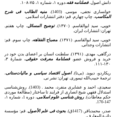
دانش اصول.
فصلنامه فقه
،دوره ۱، شماره ۱، ۷۵-۱۰۸.
خوانساری نجفی، موسی. (1403).
منیه الطالب فی شرح
المکاسب
، چاپ چهارم. قم: دفتر انتشارات اسلامی.
خویی، سید ابوالقاسم. (۱۳۷۰).
توضیح المسائل
، چاپ هفتم.
تهران: انتشارات ایران.
خویی، سید ابوالقاسم. (۱۳۷۱).
مصباح الفقاهه
، چاپ سوم. قم:
انتشارات وجدانی.
درگاهی، مهدی. (۱۳۹۱). سلطنت انسان بر اعضای بدن خود در
خرید و فروش عضو.
فصلنامۀ معرفت حقوقی
، شمارۀ ۳،
۱۳۰-۱۱۱.
ریکاردو، دیوید. (بی‌تا).
اصول اقتصاد سیاسی و مالیات‌ستانی
،
ترجمۀ حبیب‌الله تیموری. تهران: نشر نی.
سعیدی، احمد و عشایری منفرد، محمد . (1403). روش‌شناسی
استدلال فقهیِ شیخ انصاری از فرایند تا ساختار (مطالعۀ موردی
حکم معاطات).
روش شناسی علوم اسلامی
، دوره 1، شماره ۱،
147-170.
صدر، محمدباقر. (1417ق).
بحوث فی علم الأصول
. قم: مؤسسة
دائرة المعارف.