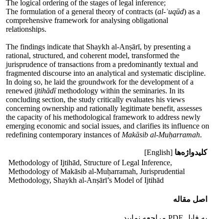
The logical ordering of the stages of legal inference;
The formulation of a general theory of contracts (
al-ʿuqūd
) as a
comprehensive framework for analysing obligational
relationships.
The findings indicate that Shaykh al-Anṣārī, by presenting a
rational, structured, and coherent model, transformed the
jurisprudence of transactions from a predominantly textual and
fragmented discourse into an analytical and systematic discipline.
In doing so, he laid the groundwork for the development of a
renewed
ijtihādī
methodology within the seminaries. In its
concluding section, the study critically evaluates his views
concerning ownership and rationally legitimate benefit, assesses
the capacity of his methodological framework to address newly
emerging economic and social issues, and clarifies its influence on
redefining contemporary instances of
Makāsib al-Muḥarramah
.
کلیدواژه‌ها
[English]
Methodology of Ijtihād, Structure of Legal Inference,
Methodology of Makāsib al-Muḥarramah, Jurisprudential
Methodology, Shaykh al-Anṣārī’s Model of Ijtihād
اصل مقاله
به فایل PDF مراجعه نمایید