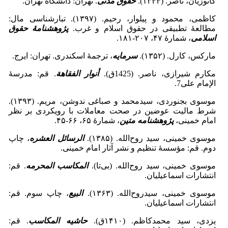
کاتوزیان، ناصر. (۱۳۴۴).
حقوق مدنی
. تهران: دانشگاه تهران.
کاظمی، محمود و پیلوار، رحیم. (۱۳۹۷). تبارشناسی مال:
مطالعۀ تطبیقی در حقوق اسلام و غرب.
پژوهشنامۀ حقوق
اسلامی
، شمارۀ ۴۷، ۲۰۷-۱۸۱.
مارکس، کارل. (۱۳۵۲).
سرمایه
، ترجمۀ اسکندری. تهران: ایرج.
مکارم شیرازی، ناصر. (1425ق).
أنوار الفقاهة
. قم: مدرسۀ
الإمام علی7.
موسوی بجنوردی، سیدمحمد و صباغی ندوشن، مریم. (۱۳۹۳).
شرط مالیت عوضین در صحت معاملات با رویکردی بر نظر
امام خمینی،
پژوهشنامه متین
، شمارۀ ۶۵، ۶۶-۴۵.
موسوی خمینی، سید روح‌الله. (۱۳۸۵).
الرسائل العشره
، چاپ
دوم. قم: مؤسسۀ تنظیم و نشر آثار امام خمینی.
موسوی خمینی، سید روح‌الله. (بی‌تا).
المکاسب المحرمه
. قم:
انتشارات اسماعیلیان.
موسوی خمینی، سیدروح‌الله. (۱۳۶۳).
البیع
، چاپ سوم. قم:
انتشارات اسماعیلیان.
یزدی، سید محمدکاظم. (۱۴۱۰ق).
حاشیه المکاسب
. قم: