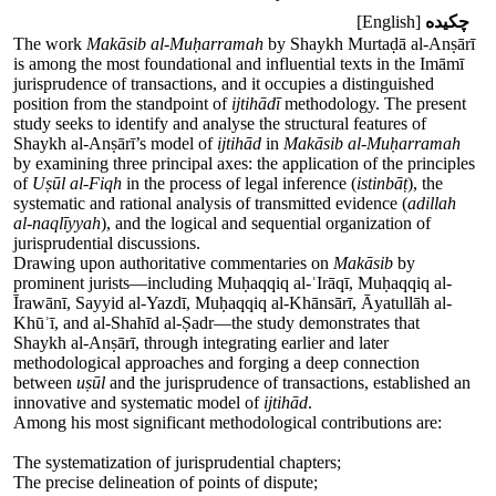
چکیده
[English]
The work
Makāsib al-Muḥarramah
by Shaykh Murtaḍā al-Anṣārī
is among the most foundational and influential texts in the Imāmī
jurisprudence of transactions, and it occupies a distinguished
position from the standpoint of
ijtihādī
methodology. The present
study seeks to identify and analyse the structural features of
Shaykh al-Anṣārī’s model of
ijtihād
in
Makāsib al-Muḥarramah
by examining three principal axes: the application of the principles
of
Uṣūl al-Fiqh
in the process of legal inference (
istinbāṭ
), the
systematic and rational analysis of transmitted evidence (
adillah
al-naqlīyyah
), and the logical and sequential organization of
jurisprudential discussions.
Drawing upon authoritative commentaries on
Makāsib
by
prominent jurists—including Muḥaqqiq al-ʿIrāqī, Muḥaqqiq al-
Īrawānī, Sayyid al-Yazdī, Muḥaqqiq al-Khānsārī, Āyatullāh al-
Khūʾī, and al-Shahīd al-Ṣadr—the study demonstrates that
Shaykh al-Anṣārī, through integrating earlier and later
methodological approaches and forging a deep connection
between
uṣūl
and the jurisprudence of transactions, established an
innovative and systematic model of
ijtihād
.
Among his most significant methodological contributions are:
The systematization of jurisprudential chapters;
The precise delineation of points of dispute;