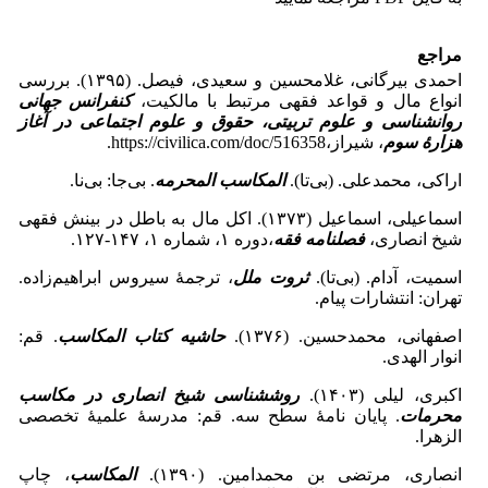
مراجع
احمدی بیرگانی، غلامحسین و سعیدی، فیصل. (۱۳۹۵). بررسی
انواع مال و قواعد فقهی مرتبط با مالکیت،
کنفرانس جهانی
روانشناسی و علوم تربیتی، حقوق و علوم اجتماعی در آغاز
هزارۀ سوم
، شیراز،https://civilica.com/doc/516358.
اراکی، محمدعلی. (بی‌تا).
المکاسب المحرمه
. بی‌جا: بی‌نا.
اسماعیلی، اسماعیل (۱۳۷۳). اکل مال به باطل در بینش فقهی
شیخ انصاری،
فصلنامه فقه
،دوره ۱، شماره ۱، ۱۴۷-۱۲۷.
اسمیت، آدام. (بی‌تا).
ثروت ملل
، ترجمۀ سیروس ابراهیم‌زاده.
تهران: انتشارات پیام.
اصفهانی، محمدحسین. (۱۳۷۶).
حاشیه کتاب المکاسب
. قم:
انوار الهدی.
اکبری، لیلی (۱۴۰۳).
روش­شناسی شیخ انصاری در مکاسب
محرمات
. پایان نامۀ سطح سه. قم: مدرسۀ علمیۀ تخصصی
الزهرا.
انصاری، مرتضی بن محمدامین. (۱۳۹۰).
المکاسب
، چاپ