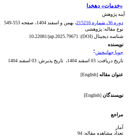
«خدمات» دهخدا
آینه پژوهش
دوره 36، شماره 215216
، بهمن و اسفند 1404
، صفحه
549-553
ا
نوع مقاله: پژوهشی
شناسه دیجیتال (DOI):
10.22081/jap.2025.79671
نویسنده
*
جویا جهانبخش
تاریخ دریافت
:
03 اسفند 1404
،
تاریخ پذیرش
:
03 اسفند 1404
عنوان مقاله
[English]
نویسندگان
[English]
مراجع
آمار
تعداد مشاهده مقاله: 94