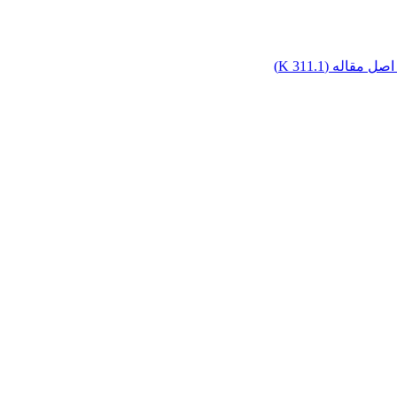
صل مقاله (
311.1 K
)